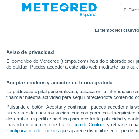
El tiempo
Noticias
Ví
Aviso de privacidad
El contenido de Meteored (tiempo.com) ha sido elaborado por pr
de calidad. Puedes acceder a este sitio web mediante las sigui
Aceptar cookies y acceder de forma gratuita
Inicio
Andalucía
Provincia de Córdoba
Torreon 
La publicidad digital personalizada, basada en la información r
financiar nuestra actividad para seguir ofreciéndote contenido c
El Tiempo en Torreon d
Pulsando el botón "Aceptar y continuar", puedes acceder a la w
nuestras o de nuestros socios, que nos permiten el seguimiento
08:24
Domingo
desarrollar un perfil específico para mostrarte publicidad y co
más información en nuestra
Política de Cookies
y retirar en cu
Configuración de cookies
que aparece disponible en el pie de n
Soleado