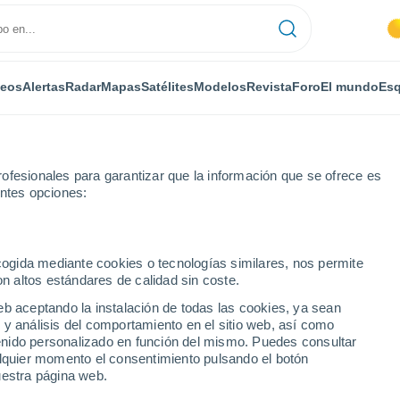
deos
Alertas
Radar
Mapas
Satélites
Modelos
Revista
Foro
El mundo
Esq
ofesionales para garantizar que la información que se ofrece es
entes opciones:
de Zagrilla
ecogida mediante cookies o tecnologías similares, nos permite
on altos estándares de calidad sin coste.
e Zagrilla
eb aceptando la instalación de todas las cookies, ya sean
 y análisis del comportamiento en el sitio web, así como
...
ntenido personalizado en función del mismo. Puedes consultar
alquier momento el consentimiento pulsando el botón
Por horas
uestra página web.
Cielos despejados en las
próximas horas