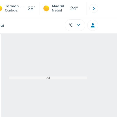
Torreon de Zagrilla
Madrid
Barcelona
28°
24°
Córdoba
Madrid
Barcelona
°C
uí