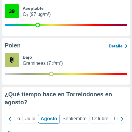
 seleccionar
o.
Aceptable
39
O₃ (97 µg/m³)
calización
precisa e
ión mediante
, publicidad
Polen
Detalle
dos,
 publicidad
Bajo
,
Gramíneas (7 #/m³)
ón de
 desarrollo
s.
tros 1199
ios
¿Qué tiempo hace en Torrelodones en
agosto
?
yo
Junio
Julio
Agosto
Septiembre
Octubre
Noviemb