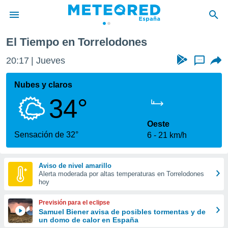
El Tiempo en Torrelodones
privacidad
20:17
Jueves
...
o de
tiempo.com)
borado por
Nubes y claros
es para
34°
ue la
 que se
e calidad.
Oeste
eder a este
Sensación de 32°
6
21 km/h
ediante las
opciones:
Aviso de nivel amarillo
ookies y
Alerta moderada por altas temperaturas en Torrelodones
e forma
hoy
d digital
Previsión para el eclipse
ada, basada
Samuel Biener avisa de posibles tormentas y de
un domo de calor en España
mación