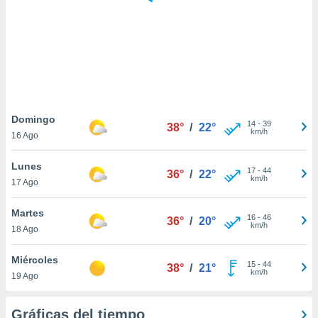
 botón
.
nto,
cios
kies,
ores únicos
Domingo
14
-
39
as similares
38°
/
22°
km/h
16 Ago
nar,
rocesar
Lunes
onales como
17
-
44
36°
/
22°
km/h
 este sitio
17 Ago
recciones IP
ficadores de
Martes
16
-
46
36°
/
20°
 posible
km/h
18 Ago
s
 traten tus
Miércoles
nales en
15
-
44
38°
/
21°
km/h
 interés
19 Ago
go a lo que
nerte. Para
Gráficas del tiempo
retirar su