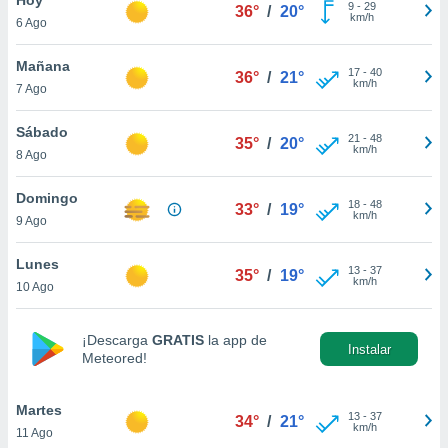
9
-
29
36°
/
20°
km/h
6 Ago
do en
 mismo.
sultar más
Mañana
17
-
40
36°
/
21°
 en nuestra
km/h
7 Ago
 Cookies
y
ualquier
Sábado
21
-
48
35°
/
20°
km/h
8 Ago
ento
 botón
ación de
Domingo
18
-
48
33°
/
19°
kies
km/h
9 Ago
 disponible
e nuestra
Lunes
13
-
37
.
35°
/
19°
km/h
10 Ago
IVAMENTE,
¡Descarga
GRATIS
la app de
Instalar
Meteored!
as
 a cookies
Martes
 no aceptar
13
-
37
34°
/
21°
km/h
11 Ago
ón de