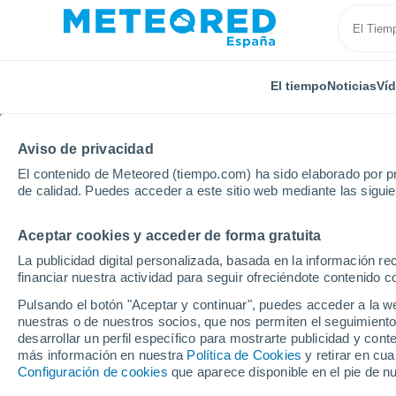
El tiempo
Noticias
Ví
Aviso de privacidad
El contenido de Meteored (tiempo.com) ha sido elaborado por pr
de calidad. Puedes acceder a este sitio web mediante las sigui
Aceptar cookies y acceder de forma gratuita
Inicio
Polonia
Voivodato de Łódź
Tomaszów Maz
La publicidad digital personalizada, basada en la información r
financiar nuestra actividad para seguir ofreciéndote contenido c
El Tiempo en Tomaszó
Pulsando el botón "Aceptar y continuar", puedes acceder a la w
nuestras o de nuestros socios, que nos permiten el seguimiento
13:27
Domingo
desarrollar un perfil específico para mostrarte publicidad y co
más información en nuestra
Política de Cookies
y retirar en cu
Configuración de cookies
que aparece disponible en el pie de n
Nubes y claros