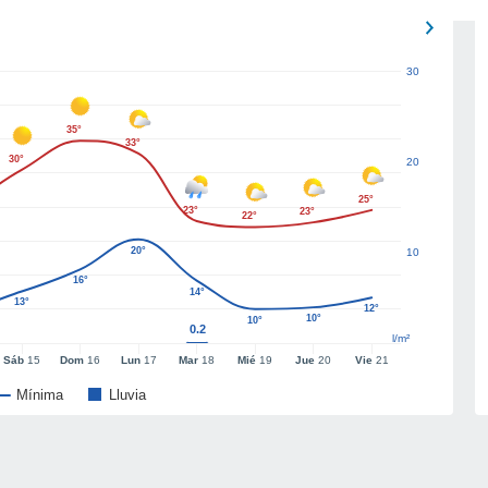
30
35°
33°
30°
20
25°
23°
23°
22°
20°
10
16°
14°
13°
12°
10°
10°
0.2
l/m²
Sáb
15
Dom
16
Lun
17
Mar
18
Mié
19
Jue
20
Vie
21
Mínima
Lluvia