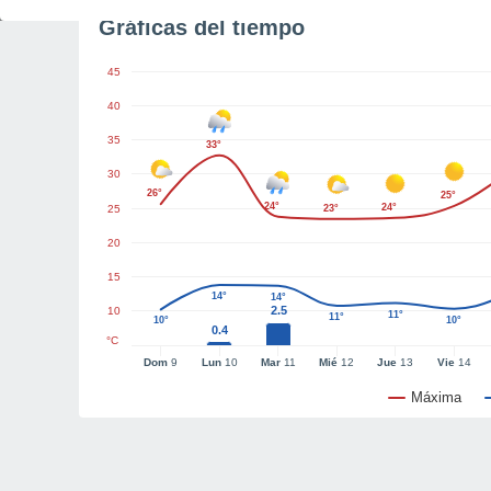
Gráficas del tiempo
45
40
35
33°
30
26°
25°
24°
24°
25
23°
20
15
14°
14°
2.5
10
11°
11°
10°
10°
0.4
°C
Dom
9
Lun
10
Mar
11
Mié
12
Jue
13
Vie
14
Máxima