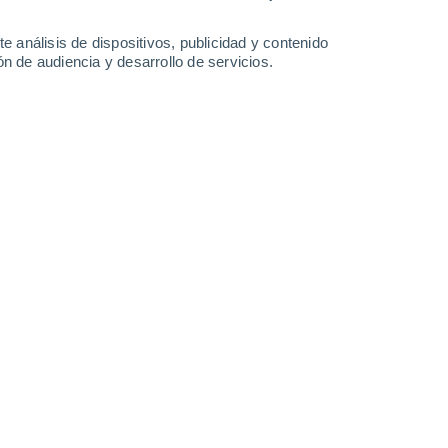
23°
/
11°
24°
/
11°
25°
/
10°
30°
/
13°
e análisis de dispositivos, publicidad y contenido
n de audiencia y desarrollo de servicios.
-
25
km/h
12
-
31
km/h
10
-
25
km/h
10
-
31
km/h
hoy
, 9 de agosto
Sureste
6 Alto
8
-
24 km/h
FPS:
15-25
Sureste
5 Medio
8
-
24 km/h
FPS:
6-10
Sureste
4 Medio
8
-
23 km/h
FPS:
6-10
Sureste
3 Medio
9
-
23 km/h
FPS:
6-10