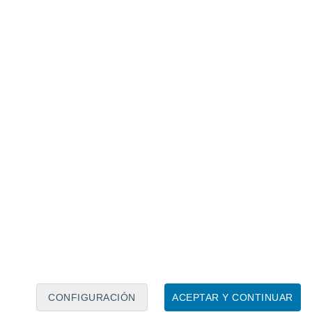
Calendario lunar
Lun
Mar
Mié
Jue
Vie
Sáb
Dom
9
10
11
12
13
14
15
16
17
18
19
20
21
22
CONFIGURACIÓN
ACEPTAR Y CONTINUAR