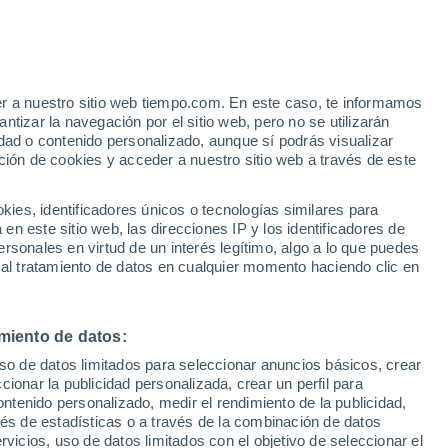
er a nuestro sitio web tiempo.com. En este caso, te informamos
tizar la navegación por el sitio web, pero no se utilizarán
dad o contenido personalizado, aunque sí podrás visualizar
ción de cookies y acceder a nuestro sitio web a través de este
es, identificadores únicos o tecnologías similares para
n este sitio web, las direcciones IP y los identificadores de
rsonales en virtud de un interés legítimo, algo a lo que puedes
e nubosidad
Radar de lluvia
Satélites
Modelos
 al tratamiento de datos en cualquier momento haciendo clic en
miento de datos:
iércoles
Jueves
Viernes
Sábado
uso de datos limitados para seleccionar anuncios básicos, crear
12 Ago
13 Ago
14 Ago
15 Ago
ccionar la publicidad personalizada, crear un perfil para
ontenido personalizado, medir el rendimiento de la publicidad,
vés de estadísticas o a través de la combinación de datos
rvicios, uso de datos limitados con el objetivo de seleccionar el