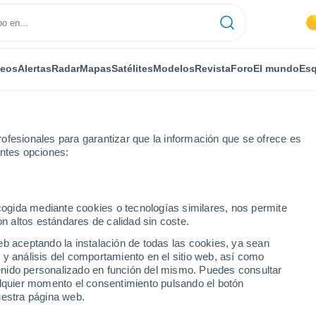
deos
Alertas
Radar
Mapas
Satélites
Modelos
Revista
Foro
El mundo
Esq
ofesionales para garantizar que la información que se ofrece es
entes opciones:
owiecki
ecogida mediante cookies o tecnologías similares, nos permite
on altos estándares de calidad sin coste.
w Mazowiecki
eb aceptando la instalación de todas las cookies, ya sean
 y análisis del comportamiento en el sitio web, así como
...
ntenido personalizado en función del mismo. Puedes consultar
alquier momento el consentimiento pulsando el botón
Por horas
uestra página web.
Intervalos nubosos en las
próximas horas