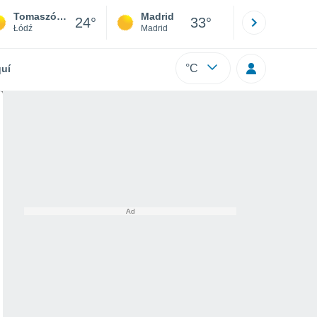
Tomaszów Mazowiecki
Madrid
Barcelona
24°
33°
Łódź
Madrid
Barcelona
°C
uí