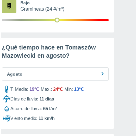
Bajo
Gramíneas (24 #/m³)
¿Qué tiempo hace en Tomaszów
Mazowiecki en
agosto
?
Agosto
T. Media:
19°C
Max.:
24°C
Min:
13°C
Días de lluvia:
11
días
Acum. de lluvia:
65 l/m²
Viento medio:
11 km/h