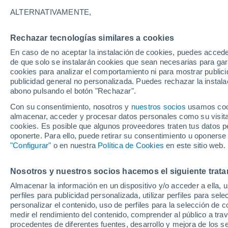
24°
ALTERNATIVAMENTE,
Rechazar tecnologías similares a cookies
UV
6 Alto
En caso de no aceptar la instalación de cookies, puedes acced
Sensación de 25°
FPS
15-25
de que solo se instalarán cookies que sean necesarias para garan
cookies para analizar el comportamiento ni para mostrar publici
publicidad general no personalizada. Puedes rechazar la instala
abono pulsando el botón "Rechazar".
Calor extremo y tormentas
Se avecinan siete días de calor extremo que
Con su consentimiento, nosotros y
nuestros socios
usamos cooki
derivará en tormentas fuertes
almacenar, acceder y procesar datos personales como su visita e
cookies. Es posible que algunos proveedores traten tus datos pe
El Tiempo 1 - 7 días
Por horas
Actualidad
Mapa d
oponerte. Para ello, puede retirar su consentimiento u oponerse
"Configurar"
o en nuestra
Política de Cookies
en este sitio web.
Nosotros y nuestros socios hacemos el siguiente trata
Mañana
Martes
M
Hoy
Almacenar la información en un dispositivo y/o acceder a ella, 
10 Ago
11 Ago
9 Ago
perfiles para publicidad personalizada, utilizar perfiles para sele
personalizar el contenido, uso de perfiles para la selección de c
medir el rendimiento del contenido, comprender al público a tra
procedentes de diferentes fuentes, desarrollo y mejora de los se
60%
40%