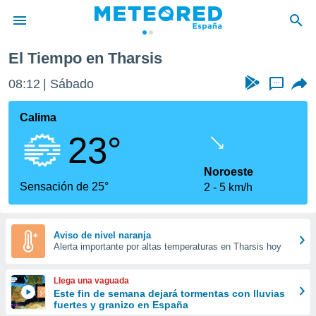
El Tiempo en Tharsis
privacidad
08:12
Sábado
...
o de
tiempo.com)
borado por
Calima
es para
23°
ue la
 que se
e calidad.
Noroeste
eder a este
Sensación de 25°
2
5 km/h
ediante las
opciones:
ookies y
Aviso de nivel naranja
Alerta importante por altas temperaturas en Tharsis hoy
e forma
d digital
Llega una vaguada
ada, basada
Este fin de semana dejará tormentas con lluvias
fuertes y granizo en España
mación