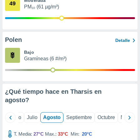
Moderada
 seleccionar
49
o.
PM₁₀ (61 µg/m³)
calización
precisa e
ión mediante
Polen
, publicidad
Detalle
dos,
Bajo
 publicidad
Gramíneas (6 #/m³)
,
ón de
 desarrollo
s.
¿Qué tiempo hace en Tharsis en
tros 1199
ios
agosto
?
yo
Junio
Julio
Agosto
Septiembre
Octubre
Noviemb
T. Media:
27°C
Max.:
33°C
Min:
20°C