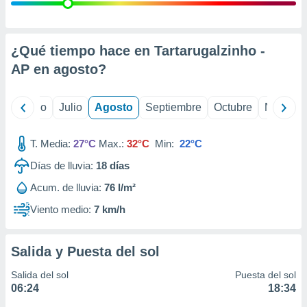
 seleccionar
o.
calización
precisa e
¿Qué tiempo hace en Tartarugalzinho -
ión mediante
AP en
agosto
?
, publicidad
yo
Junio
Julio
Agosto
Septiembre
Octubre
Noviemb
dos,
 publicidad
,
T. Media:
27°C
Max.:
32°C
Min:
22°C
ón de
Días de lluvia:
18
días
 desarrollo
s.
Acum. de lluvia:
76 l/m²
tros 1199
Viento medio:
7 km/h
ios
Salida y Puesta del sol
Salida del sol
Puesta del sol
06:24
18:34