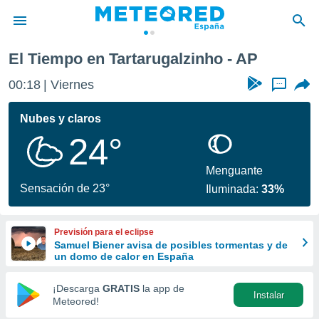
El Tiempo en Tartarugalzinho - AP
privacidad
00:18
Viernes
...
o de
tiempo.com)
borado por
Nubes y claros
es para
24°
ue la
 que se
e calidad.
Menguante
eder a este
Sensación de 23°
Iluminada:
33%
ediante las
opciones:
Previsión para el eclipse
ookies y
Samuel Biener avisa de posibles tormentas y de
e forma
un domo de calor en España
d digital
¡Descarga
GRATIS
la app de
Instalar
ada, basada
Meteored!
mación