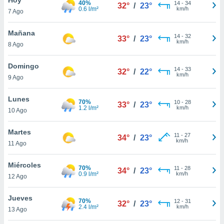
40%
14
-
34
32°
/
23°
0.6 l/m²
km/h
7 Ago
do en
 mismo.
sultar más
Mañana
14
-
32
33°
/
23°
 en nuestra
km/h
8 Ago
 Cookies
y
ualquier
Domingo
14
-
33
32°
/
22°
km/h
9 Ago
ento
 botón
ación de
Lunes
70%
10
-
28
33°
/
23°
kies
1.2 l/m²
km/h
10 Ago
 disponible
e nuestra
Martes
11
-
27
.
34°
/
23°
km/h
11 Ago
IVAMENTE,
Miércoles
70%
11
-
28
34°
/
23°
0.9 l/m²
km/h
12 Ago
as
 a cookies
Jueves
70%
12
-
31
32°
/
23°
2.4 l/m²
km/h
 no aceptar
13 Ago
ón de