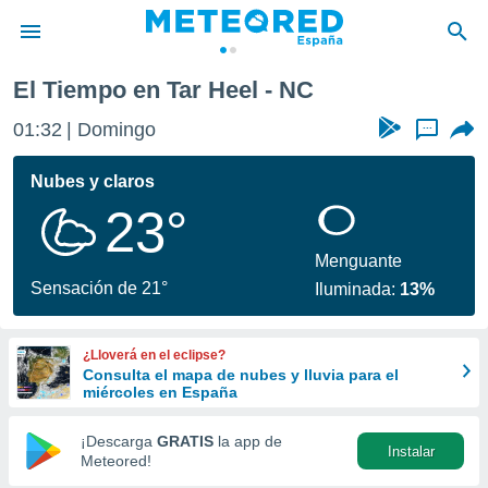
El Tiempo en Tar Heel - NC
privacidad
01:32
Domingo
...
o de
tiempo.com)
borado por
Nubes y claros
es para
23°
ue la
 que se
e calidad.
Menguante
eder a este
Sensación de 21°
Iluminada:
13%
ediante las
opciones:
¿Lloverá en el eclipse?
ookies y
Consulta el mapa de nubes y lluvia para el
e forma
miércoles en España
d digital
¡Descarga
GRATIS
la app de
Instalar
ada, basada
Meteored!
mación