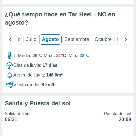
 seleccionar
o.
¿Qué tiempo hace en Tar Heel - NC en
calización
precisa e
agosto
?
ión mediante
, publicidad
yo
Junio
Julio
Agosto
Septiembre
Octubre
Noviemb
dos,
T. Media:
26°C
Max.:
31°C
Min:
22°C
 publicidad
,
Días de lluvia:
17
días
ón de
 desarrollo
Acum. de lluvia:
146 l/m²
s.
Viento medio:
8 km/h
tros 1199
ios
Salida y Puesta del sol
Salida del sol
Puesta del sol
06:31
20:09