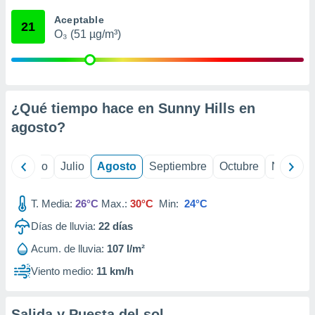
 seleccionar
o.
Aceptable
21
O₃ (51 µg/m³)
calización
precisa e
ión mediante
, publicidad
¿Qué tiempo hace en Sunny Hills en
dos,
agosto
?
 publicidad
,
ón de
yo
Junio
Julio
Agosto
Septiembre
Octubre
Noviemb
 desarrollo
s.
T. Media:
26°C
Max.:
30°C
Min:
24°C
tros 1199
ios
Días de lluvia:
22
días
Acum. de lluvia:
107 l/m²
Viento medio:
11 km/h
Salida y Puesta del sol