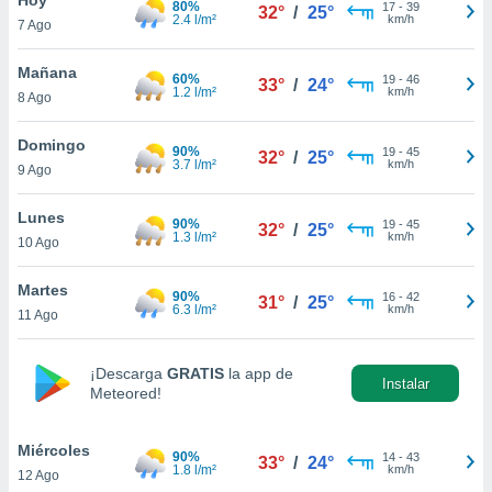
80%
17
-
39
32°
/
25°
2.4 l/m²
km/h
7 Ago
do en
 mismo.
sultar más
Mañana
60%
19
-
46
33°
/
24°
 en nuestra
1.2 l/m²
km/h
8 Ago
 Cookies
y
ualquier
Domingo
90%
19
-
45
32°
/
25°
3.7 l/m²
km/h
9 Ago
ento
 botón
ación de
Lunes
90%
19
-
45
32°
/
25°
kies
1.3 l/m²
km/h
10 Ago
 disponible
e nuestra
Martes
90%
16
-
42
.
31°
/
25°
6.3 l/m²
km/h
11 Ago
IVAMENTE,
¡Descarga
GRATIS
la app de
Instalar
Meteored!
as
 a cookies
Miércoles
 no aceptar
90%
14
-
43
33°
/
24°
1.8 l/m²
km/h
12 Ago
ón de