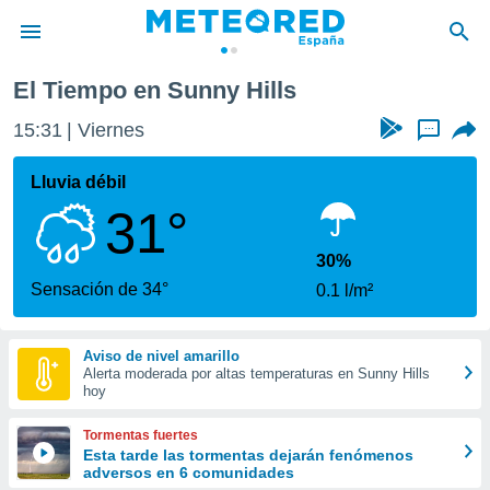
El Tiempo en Sunny Hills
privacidad
15:31
Viernes
...
o de
tiempo.com)
borado por
Lluvia débil
es para
31°
ue la
 que se
e calidad.
30%
eder a este
Sensación de 34°
0.1 l/m²
ediante las
opciones:
Aviso de nivel amarillo
ookies y
Alerta moderada por altas temperaturas en Sunny Hills
e forma
hoy
d digital
Tormentas fuertes
ada, basada
Esta tarde las tormentas dejarán fenómenos
adversos en 6 comunidades
mación