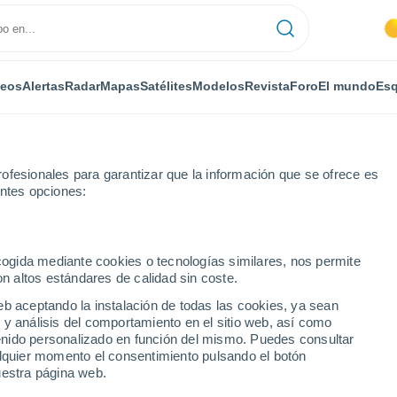
deos
Alertas
Radar
Mapas
Satélites
Modelos
Revista
Foro
El mundo
Esq
ofesionales para garantizar que la información que se ofrece es
entes opciones:
ecogida mediante cookies o tecnologías similares, nos permite
on altos estándares de calidad sin coste.
 Predicción a 14 días
eb aceptando la instalación de todas las cookies, ya sean
 y análisis del comportamiento en el sitio web, así como
ntenido personalizado en función del mismo. Puedes consultar
alquier momento el consentimiento pulsando el botón
uestra página web.