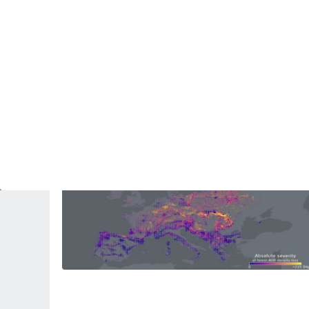
ACTUALIDAD
Alerta por los jabalíes urbanos: detectan
patógenos en 9 de cada 10 ejemplares de la
Costa del Sol
Revista