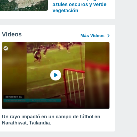
azules oscuros y verde
vegetación
Vídeos
Más Vídeos
Un rayo impactó en un campo de fútbol en
Narathiwat, Tailandia.