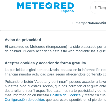
El tiempo
Noticias
Ví
Aviso de privacidad
El contenido de Meteored (tiempo.com) ha sido elaborado por pr
de calidad. Puedes acceder a este sitio web mediante las sigui
Aceptar cookies y acceder de forma gratuita
Inicio
Sri Lanka
La publicidad digital personalizada, basada en la información r
financiar nuestra actividad para seguir ofreciéndote contenido c
El Tiempo en Sri Lanka.
Pulsando el botón "Aceptar y continuar", puedes acceder a la w
nuestras o de nuestros socios, que nos permiten el seguimiento
desarrollar un perfil específico para mostrarte publicidad y co
Hoy, 6 agosto
Todo el día
Símbolo
más información en nuestra
Política de Cookies
y retirar en cu
Configuración de cookies
que aparece disponible en el pie de n