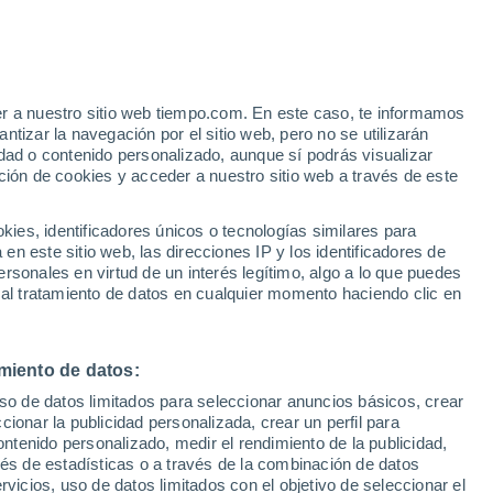
er a nuestro sitio web tiempo.com. En este caso, te informamos
tizar la navegación por el sitio web, pero no se utilizarán
dad o contenido personalizado, aunque sí podrás visualizar
32°
ción de cookies y acceder a nuestro sitio web a través de este
26°
32°
Trincomalee
25°
es, identificadores únicos o tecnologías similares para
dhapura
n este sitio web, las direcciones IP y los identificadores de
rsonales en virtud de un interés legítimo, algo a lo que puedes
34°
26°
 al tratamiento de datos en cualquier momento haciendo clic en
Batticaloa
miento de datos:
uso de datos limitados para seleccionar anuncios básicos, crear
ccionar la publicidad personalizada, crear un perfil para
ontenido personalizado, medir el rendimiento de la publicidad,
vés de estadísticas o a través de la combinación de datos
rvicios, uso de datos limitados con el objetivo de seleccionar el