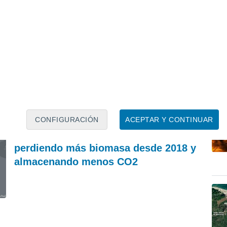
PREDICCIÓN
P
El domingo 9 una lengua de polvo sahariano
Jo
conectará a Marrakesh con Madrid y llegará
mu
hasta Ámsterdam
do
Francisco Martín León
REVISTA
CONFIGURACIÓN
ACEPTAR Y CONTINUAR
Los bosques europeos están
perdiendo más biomasa desde 2018 y
almacenando menos CO2