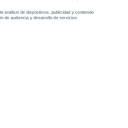
e análisis de dispositivos, publicidad y contenido
n de audiencia y desarrollo de servicios.
Leaflet
|
©
OpenStreetMap
|
ECMWF
by © Meteored