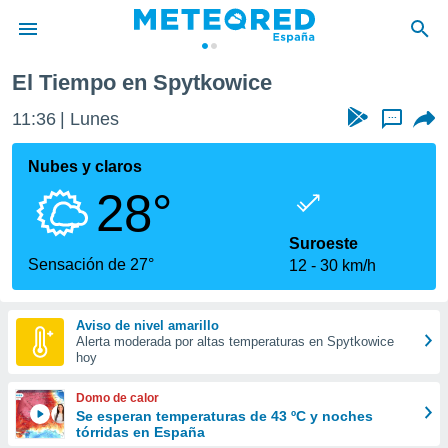
El Tiempo en Spytkowice
privacidad
11:36
Lunes
...
o de
tiempo.com)
borado por
Nubes y claros
es para
28°
ue la
 que se
e calidad.
Suroeste
eder a este
Sensación de 27°
12
30 km/h
ediante las
opciones:
Aviso de nivel amarillo
ookies y
Alerta moderada por altas temperaturas en Spytkowice
e forma
hoy
d digital
Domo de calor
ada, basada
Se esperan temperaturas de 43 ºC y noches
tórridas en España
mación