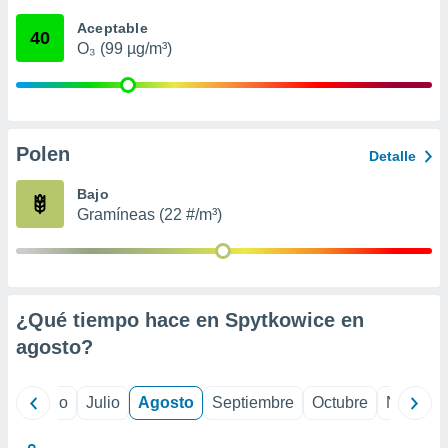
 seleccionar
o.
Aceptable
40
O₃ (99 µg/m³)
calización
precisa e
ión mediante
, publicidad
Polen
Detalle
dos,
 publicidad
Bajo
,
Gramíneas (22 #/m³)
ón de
 desarrollo
s.
tros 1199
ios
¿Qué tiempo hace en Spytkowice en
agosto
?
yo
Junio
Julio
Agosto
Septiembre
Octubre
Noviemb