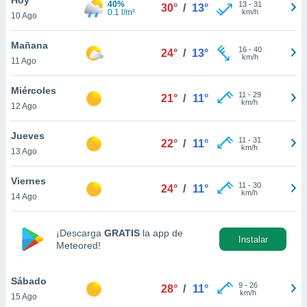
40%
13
-
31
30°
/
13°
0.1 l/m²
km/h
10 Ago
do en
 mismo.
sultar más
Mañana
16
-
40
24°
/
13°
 en nuestra
km/h
11 Ago
 Cookies
y
ualquier
Miércoles
11
-
29
21°
/
11°
km/h
12 Ago
ento
 botón
ación de
Jueves
11
-
31
22°
/
11°
kies
km/h
13 Ago
 disponible
e nuestra
Viernes
11
-
30
.
24°
/
11°
km/h
14 Ago
IVAMENTE,
¡Descarga
GRATIS
la app de
Instalar
Meteored!
as
 a cookies
Sábado
 no aceptar
9
-
26
28°
/
11°
km/h
15 Ago
ón de