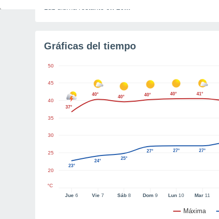
Luz diurna restante
5h 20m
Gráficas del tiempo
50
45
40°
41°
40°
40°
40°
40
37°
35
30
27°
27°
27°
25
25°
24°
23°
20
°C
Jue
6
Vie
7
Sáb
8
Dom
9
Lun
10
Mar
11
Máxima