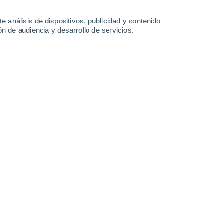
0.3 l/m²
40°
/
27°
40°
/
27°
41°
/
27°
40°
/
28°
e análisis de dispositivos, publicidad y contenido
n de audiencia y desarrollo de servicios.
-
45
km/h
32
-
54
km/h
26
-
46
km/h
25
-
49
km/h
gosto
Sur
7 Alto
22
-
39 km/h
FPS:
15-25
Sur
4 Medio
23
-
41 km/h
FPS:
6-10
Sur
2 Bajo
25
-
43 km/h
FPS:
no
Sur
1 Bajo
27
-
46 km/h
FPS:
no