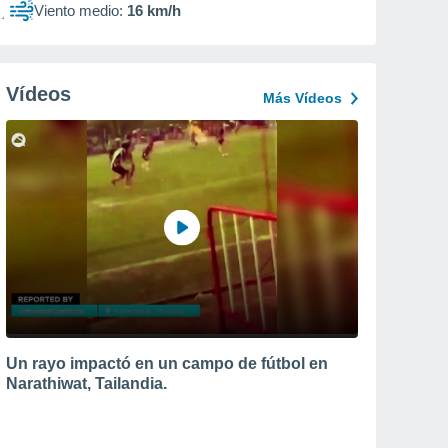
Viento medio:
16 km/h
Vídeos
Más Vídeos
Un rayo impactó en un campo de fútbol en
Narathiwat, Tailandia.