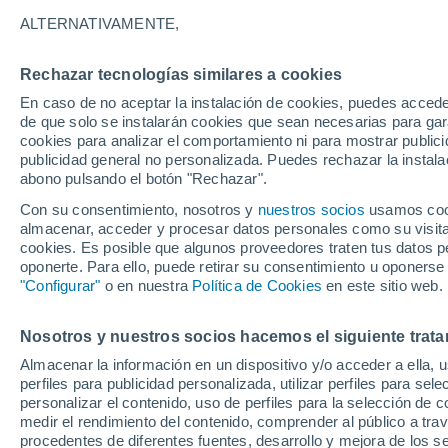
36°
ALTERNATIVAMENTE,
Rechazar tecnologías similares a cookies
Sur
En caso de no aceptar la instalación de cookies, puedes acced
Sensación de 35°
22
-
39 km
de que solo se instalarán cookies que sean necesarias para garan
cookies para analizar el comportamiento ni para mostrar publici
publicidad general no personalizada. Puedes rechazar la instala
abono pulsando el botón "Rechazar".
Previsión para el eclipse
Samuel Biener avisa de posibles tormentas y
Con su consentimiento, nosotros y
nuestros socios
usamos cooki
un domo de calor en España
almacenar, acceder y procesar datos personales como su visita e
cookies. Es posible que algunos proveedores traten tus datos pe
El Tiempo 1 - 7 días
Por horas
Actualidad
Mapa de
oponerte. Para ello, puede retirar su consentimiento u oponerse
"Configurar"
o en nuestra
Política de Cookies
en este sitio web.
Nosotros y nuestros socios hacemos el siguiente trata
Mañana
Sábado
D
Hoy
Almacenar la información en un dispositivo y/o acceder a ella, 
7 Ago
8 Ago
6 Ago
perfiles para publicidad personalizada, utilizar perfiles para sele
personalizar el contenido, uso de perfiles para la selección de c
medir el rendimiento del contenido, comprender al público a tra
procedentes de diferentes fuentes, desarrollo y mejora de los se