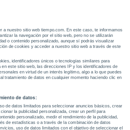
er a nuestro sitio web tiempo.com. En este caso, te informamos
/h
tizar la navegación por el sitio web, pero no se utilizarán
dad o contenido personalizado, aunque sí podrás visualizar
ción de cookies y acceder a nuestro sitio web a través de este
 de
es, identificadores únicos o tecnologías similares para
n este sitio web, las direcciones IP y los identificadores de
rsonales en virtud de un interés legítimo, algo a lo que puedes
 lluvia
Radar de lluvia
Satélites
Modelos
 al tratamiento de datos en cualquier momento haciendo clic en
miento de datos:
omingo
Lunes
Martes
Miércoles
uso de datos limitados para seleccionar anuncios básicos, crear
9 Ago
10 Ago
11 Ago
12 Ago
ccionar la publicidad personalizada, crear un perfil para
ontenido personalizado, medir el rendimiento de la publicidad,
vés de estadísticas o a través de la combinación de datos
rvicios, uso de datos limitados con el objetivo de seleccionar el
50%