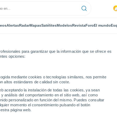
deos
Alertas
Radar
Mapas
Satélites
Modelos
Revista
Foro
El mundo
Esq
ofesionales para garantizar que la información que se ofrece es
entes opciones:
hia
ecogida mediante cookies o tecnologías similares, nos permite
on altos estándares de calidad sin coste.
 OK
eb aceptando la instalación de todas las cookies, ya sean
 y análisis del comportamiento en el sitio web, así como
...
ntenido personalizado en función del mismo. Puedes consultar
alquier momento el consentimiento pulsando el botón
Por horas
uestra página web.
Riesgo de tormenta seca en las
próximas horas