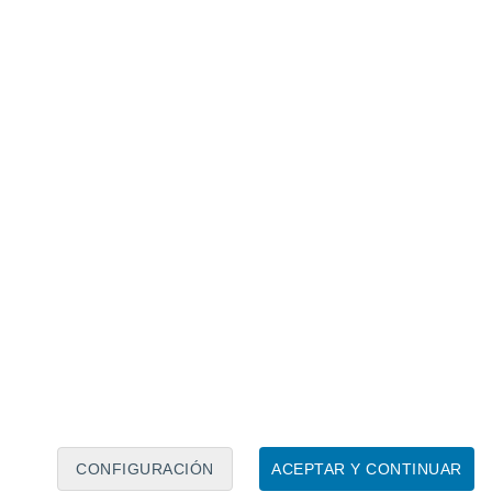
Calendario lunar
Lun
Mar
Mié
Jue
Vie
Sáb
Dom
6
7
8
9
10
11
12
13
14
15
16
17
18
19
CONFIGURACIÓN
ACEPTAR Y CONTINUAR