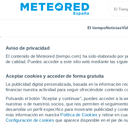
El tiempo
Noticias
Ví
Aviso de privacidad
El contenido de Meteored (tiempo.com) ha sido elaborado por pr
de calidad. Puedes acceder a este sitio web mediante las sigui
Aceptar cookies y acceder de forma gratuita
Inicio
Estados Unidos
Estado de Oklahoma
Sop
La publicidad digital personalizada, basada en la información r
financiar nuestra actividad para seguir ofreciéndote contenido c
El Tiempo en Sophia -
Pulsando el botón "Aceptar y continuar", puedes acceder a la w
nuestras o de nuestros socios, que nos permiten el seguimiento
15:50
Jueves
desarrollar un perfil específico para mostrarte publicidad y co
más información en nuestra
Política de Cookies
y retirar en cu
Configuración de cookies
que aparece disponible en el pie de n
Nubes y claros