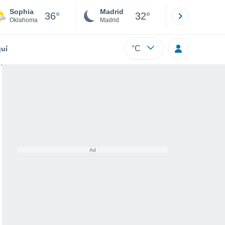
Sophia
Madrid
Barcelona
36°
32°
Oklahoma
Madrid
Barcelona
°C
uí