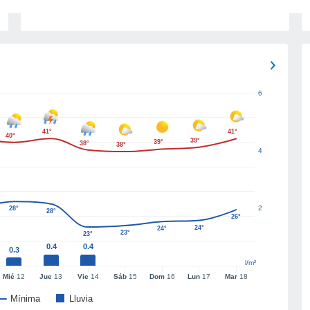
6
41°
41°
40°
39°
39°
38°
38°
4
2
28°
28°
26°
24°
24°
23°
23°
0.4
0.4
0.3
l/m²
Mié
12
Jue
13
Vie
14
Sáb
15
Dom
16
Lun
17
Mar
18
Mínima
Lluvia