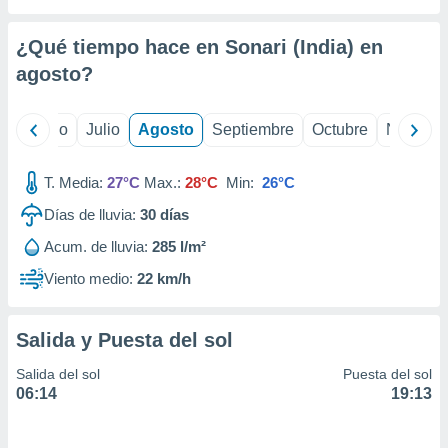
 seleccionar
o.
¿Qué tiempo hace en Sonari (India) en
calización
precisa e
agosto
?
ión mediante
, publicidad
yo
Junio
Julio
Agosto
Septiembre
Octubre
Noviemb
dos,
T. Media:
27°C
Max.:
28°C
Min:
26°C
 publicidad
,
Días de lluvia:
30
días
ón de
 desarrollo
Acum. de lluvia:
285 l/m²
s.
Viento medio:
22 km/h
tros 1199
ios
Salida y Puesta del sol
Salida del sol
Puesta del sol
06:14
19:13