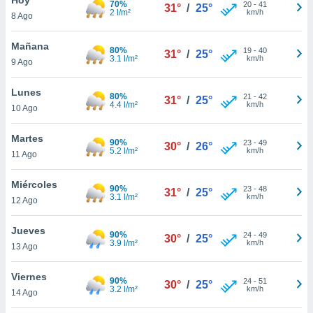
70%
20
-
41
31°
/
25°
2 l/m²
km/h
8 Ago
do en
 mismo.
sultar más
Mañana
80%
19
-
40
31°
/
25°
 en nuestra
3.1 l/m²
km/h
9 Ago
 Cookies
y
ualquier
Lunes
80%
21
-
42
31°
/
25°
4.4 l/m²
km/h
10 Ago
ento
 botón
ación de
Martes
90%
23
-
49
30°
/
26°
kies
5.2 l/m²
km/h
11 Ago
 disponible
e nuestra
Miércoles
90%
23
-
48
.
31°
/
25°
3.1 l/m²
km/h
12 Ago
IVAMENTE,
Jueves
90%
24
-
49
30°
/
25°
3.9 l/m²
km/h
13 Ago
as
 a cookies
Viernes
90%
24
-
51
30°
/
25°
3.2 l/m²
km/h
 no aceptar
14 Ago
ón de