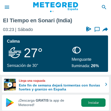
El Tiempo en Sonari (India)
privacidad
03:23
Sábado
...
o de
tiempo.com)
borado por
Calima
es para
27°
ue la
 que se
e calidad.
Menguante
eder a este
Sensación de 30°
Iluminada:
26%
ediante las
opciones:
Llega una vaguada
ookies y
Este fin de semana dejará tormentas con lluvias
e forma
fuertes y granizo en España
d digital
¡Descarga
GRATIS
la app de
Instalar
ada, basada
Meteored!
mación