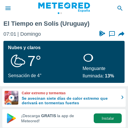
El Tiempo en Solís (Uruguay)
privacidad
07:01
Domingo
...
o de
tiempo.com)
borado por
Nubes y claros
es para
7°
ue la
 que se
e calidad.
Menguante
eder a este
Sensación de 4°
Iluminada:
13%
ediante las
opciones:
Calor extremo y tormentas
ookies y
Se avecinan siete días de calor extremo que
e forma
derivará en tormentas fuertes
d digital
¡Descarga
GRATIS
la app de
Instalar
ada, basada
Meteored!
mación