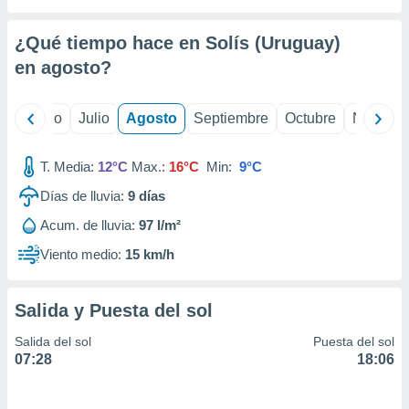
 seleccionar
o.
¿Qué tiempo hace en Solís (Uruguay)
calización
precisa e
en
agosto
?
ión mediante
, publicidad
yo
Junio
Julio
Agosto
Septiembre
Octubre
Noviemb
dos,
T. Media:
12°C
Max.:
16°C
Min:
9°C
 publicidad
,
Días de lluvia:
9
días
ón de
 desarrollo
Acum. de lluvia:
97 l/m²
s.
Viento medio:
15 km/h
tros 1199
ios
Salida y Puesta del sol
Salida del sol
Puesta del sol
07:28
18:06