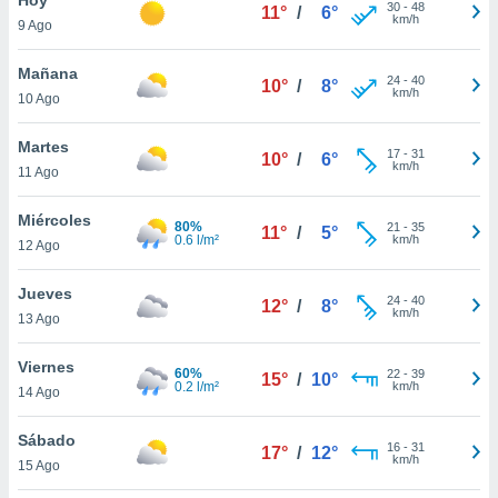
30
-
48
11°
/
6°
km/h
9 Ago
do en
 mismo.
sultar más
Mañana
24
-
40
10°
/
8°
 en nuestra
km/h
10 Ago
 Cookies
y
ualquier
Martes
17
-
31
10°
/
6°
km/h
11 Ago
ento
 botón
ación de
Miércoles
80%
21
-
35
11°
/
5°
kies
0.6 l/m²
km/h
12 Ago
 disponible
e nuestra
Jueves
24
-
40
.
12°
/
8°
km/h
13 Ago
IVAMENTE,
Viernes
60%
22
-
39
15°
/
10°
0.2 l/m²
km/h
14 Ago
as
 a cookies
Sábado
16
-
31
17°
/
12°
km/h
 no aceptar
15 Ago
ón de