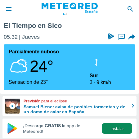
El Tiempo en Sico
privacidad
05:32
Jueves
...
o de
tiempo.com)
borado por
Parcialmente nuboso
es para
24°
ue la
 que se
e calidad.
Sur
eder a este
Sensación de 23°
3
9 km/h
ediante las
opciones:
Previsión para el eclipse
ookies y
Samuel Biener avisa de posibles tormentas y de
e forma
un domo de calor en España
d digital
¡Descarga
GRATIS
la app de
Instalar
ada, basada
Meteored!
mación