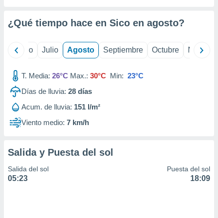
 seleccionar
o.
¿Qué tiempo hace en Sico en
agosto
?
calización
precisa e
ión mediante
yo
Junio
Julio
Agosto
Septiembre
Octubre
Noviemb
, publicidad
T. Media:
26°C
Max.:
30°C
Min:
23°C
dos,
 publicidad
Días de lluvia:
28
días
,
Acum. de lluvia:
151 l/m²
ón de
 desarrollo
Viento medio:
7 km/h
s.
tros 1199
Salida y Puesta del sol
ios
Salida del sol
Puesta del sol
05:23
18:09