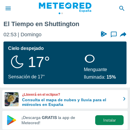
n
El Tiempo en Shuttington
privacidad
02:53
Domingo
...
o de
tiempo.com)
borado por
Cielo despejado
es para
17°
ue la
 que se
e calidad.
Menguante
eder a este
Sensación de 17°
Iluminada:
15%
ediante las
opciones:
¿Lloverá en el eclipse?
ookies y
Consulta el mapa de nubes y lluvia para el
e forma
miércoles en España
d digital
¡Descarga
GRATIS
la app de
Instalar
ada, basada
Meteored!
mación