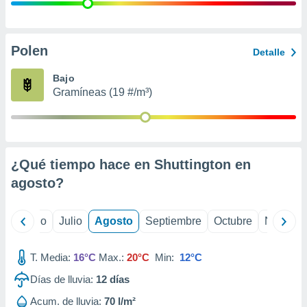
 seleccionar
o.
calización
precisa e
Polen
Detalle
ión mediante
Bajo
, publicidad
Gramíneas (19 #/m³)
dos,
 publicidad
,
ón de
¿Qué tiempo hace en Shuttington en
 desarrollo
s.
agosto
?
tros 1199
ios
yo
Junio
Julio
Agosto
Septiembre
Octubre
Noviemb
T. Media:
16°C
Max.:
20°C
Min:
12°C
Días de lluvia:
12
días
Acum. de lluvia:
70 l/m²