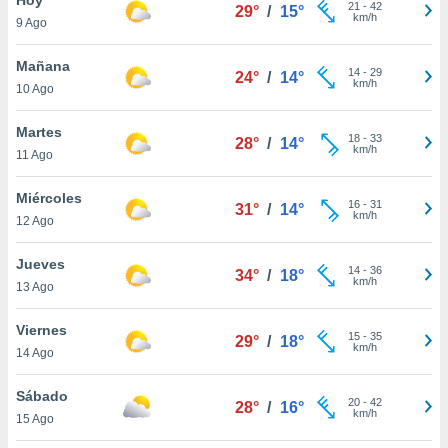
21
-
42
29°
/
15°
km/h
9 Ago
do en
 mismo.
sultar más
Mañana
14
-
29
24°
/
14°
 en nuestra
km/h
10 Ago
 Cookies
y
ualquier
Martes
18
-
33
28°
/
14°
km/h
11 Ago
ento
 botón
ación de
Miércoles
16
-
31
31°
/
14°
kies
km/h
12 Ago
 disponible
e nuestra
Jueves
14
-
36
.
34°
/
18°
km/h
13 Ago
IVAMENTE,
Viernes
15
-
35
29°
/
18°
km/h
14 Ago
as
 a cookies
Sábado
20
-
42
28°
/
16°
km/h
 no aceptar
15 Ago
ón de