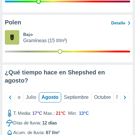
 seleccionar
o.
calización
precisa e
Polen
Detalle
ión mediante
Bajo
, publicidad
Gramíneas (15 #/m³)
dos,
 publicidad
,
ón de
¿Qué tiempo hace en Shepshed en
 desarrollo
s.
agosto
?
tros 1199
ios
yo
Junio
Julio
Agosto
Septiembre
Octubre
Noviemb
T. Media:
17°C
Max.:
21°C
Min:
13°C
Días de lluvia:
12
días
Acum. de lluvia:
67 l/m²