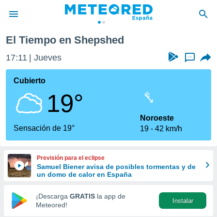
El Tiempo en Shepshed
privacidad
17:11
Jueves
...
o de
tiempo.com)
borado por
Cubierto
es para
19°
ue la
 que se
e calidad.
Noroeste
eder a este
Sensación de 19°
19
42 km/h
ediante las
opciones:
Previsión para el eclipse
ookies y
Samuel Biener avisa de posibles tormentas y de
e forma
un domo de calor en España
d digital
¡Descarga
GRATIS
la app de
Instalar
ada, basada
Meteored!
mación