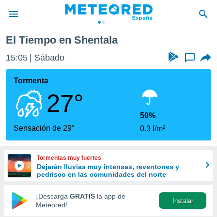
El Tiempo en Shentala
privacidad
15:05
Sábado
...
o de
tiempo.com)
borado por
Tormenta
es para
27°
ue la
 que se
e calidad.
50%
eder a este
Sensación de 29°
0.3 l/m²
ediante las
opciones:
Tormentas muy fuertes
ookies y
Dejarán lluvias muy intensas, reventones y
e forma
pedrisco en las comunidades del norte
d digital
¡Descarga
GRATIS
la app de
Instalar
ada, basada
Meteored!
mación