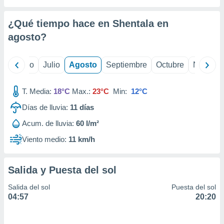
 seleccionar
o.
¿Qué tiempo hace en Shentala en
calización
precisa e
agosto
?
ión mediante
, publicidad
yo
Junio
Julio
Agosto
Septiembre
Octubre
Noviemb
dos,
T. Media:
18°C
Max.:
23°C
Min:
12°C
 publicidad
,
Días de lluvia:
11
días
ón de
 desarrollo
Acum. de lluvia:
60 l/m²
s.
Viento medio:
11 km/h
tros 1199
ios
Salida y Puesta del sol
Salida del sol
Puesta del sol
04:57
20:20