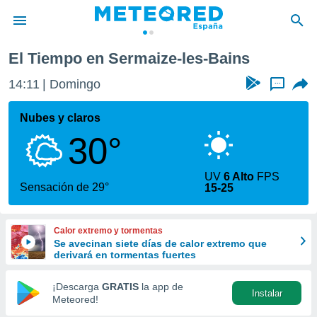
El Tiempo en Sermaize-les-Bains
privacidad
14:11
Domingo
...
o de
tiempo.com)
borado por
Nubes y claros
es para
30°
ue la
 que se
e calidad.
UV
6 Alto
FPS
eder a este
Sensación de 29°
15-25
ediante las
opciones:
Calor extremo y tormentas
ookies y
Se avecinan siete días de calor extremo que
e forma
derivará en tormentas fuertes
d digital
¡Descarga
GRATIS
la app de
Instalar
ada, basada
Meteored!
mación