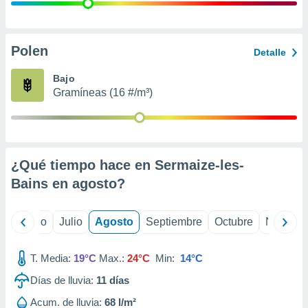
 seleccionar
o.
calización
precisa e
Polen
Detalle
ión mediante
Bajo
, publicidad
Gramíneas (16 #/m³)
dos,
 publicidad
,
ón de
¿Qué tiempo hace en Sermaize-les-
 desarrollo
s.
Bains en
agosto
?
tros 1199
ios
yo
Junio
Julio
Agosto
Septiembre
Octubre
Noviemb
T. Media:
19°C
Max.:
24°C
Min:
14°C
Días de lluvia:
11
días
Acum. de lluvia:
68 l/m²