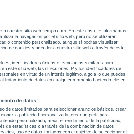
er a nuestro sitio web tiempo.com. En este caso, te informamos
/h
tizar la navegación por el sitio web, pero no se utilizarán
dad o contenido personalizado, aunque sí podrás visualizar
ción de cookies y acceder a nuestro sitio web a través de este
ue
es, identificadores únicos o tecnologías similares para
ones
n este sitio web, las direcciones IP y los identificadores de
rsonales en virtud de un interés legítimo, algo a lo que puedes
e nubosidad
Radar de lluvia
Satélites
Modelos
 al tratamiento de datos en cualquier momento haciendo clic en
miento de datos:
omingo
Lunes
Martes
Miércoles
uso de datos limitados para seleccionar anuncios básicos, crear
9 Ago
10 Ago
11 Ago
12 Ago
ccionar la publicidad personalizada, crear un perfil para
ontenido personalizado, medir el rendimiento de la publicidad,
vés de estadísticas o a través de la combinación de datos
rvicios, uso de datos limitados con el objetivo de seleccionar el
60%