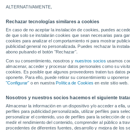
26°
ALTERNATIVAMENTE,
Rechazar tecnologías similares a cookies
Sur
En caso de no aceptar la instalación de cookies, puedes acced
Sensación de 27°
10
-
23 km
de que solo se instalarán cookies que sean necesarias para garan
cookies para analizar el comportamiento ni para mostrar publici
publicidad general no personalizada. Puedes rechazar la instala
abono pulsando el botón "Rechazar".
Predicción
A partir de las 15 horas crecerán tormentas q
Con su consentimiento, nosotros y
nuestros socios
usamos cooki
dejarán lluvias muy fuertes, granizo y revent
almacenar, acceder y procesar datos personales como su visita e
en el este peninsular
cookies. Es posible que algunos proveedores traten tus datos pe
El Tiempo 1 - 7 días
Por horas
Actualidad
Mapa d
oponerte. Para ello, puede retirar su consentimiento u oponerse
"Configurar"
o en nuestra
Política de Cookies
en este sitio web.
Nosotros y nuestros socios hacemos el siguiente trata
Mañana
Sábado
D
Hoy
Almacenar la información en un dispositivo y/o acceder a ella, 
7 Ago
8 Ago
6 Ago
perfiles para publicidad personalizada, utilizar perfiles para sele
personalizar el contenido, uso de perfiles para la selección de c
medir el rendimiento del contenido, comprender al público a tra
procedentes de diferentes fuentes, desarrollo y mejora de los se
60%
50%
50%