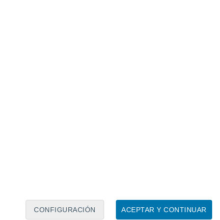
Calendario lunar
Lun
Mar
Mié
Jue
Vie
Sáb
Dom
6
7
8
9
10
11
12
13
14
15
16
17
18
19
CONFIGURACIÓN
ACEPTAR Y CONTINUAR