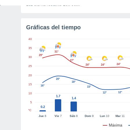
Luz diurna restante
10h 56m
Gráficas del tiempo
40
35
31°
29°
30
27°
24°
24°
24°
25
20
20°
18°
15
16°
15°
12°
12°
10
1.7
1.4
5
0.2
°C
Jue
6
Vie
7
Sáb
8
Dom
9
Lun
10
Mar
11
Máxima