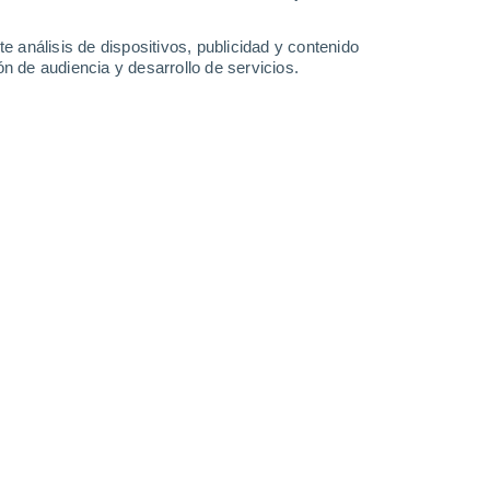
1.5 l/m²
24°
/
15°
24°
/
12°
24°
/
12°
23°
/
13°
e análisis de dispositivos, publicidad y contenido
n de audiencia y desarrollo de servicios.
-
36
km/h
9
-
24
km/h
14
-
27
km/h
18
-
39
km/h
 6 de agosto
Sur
4 Medio
10
-
23 km/h
FPS:
6-10
Sur
5 Medio
12
-
25 km/h
FPS:
6-10
Sur
6 Alto
12
-
28 km/h
FPS:
15-25
Suroeste
6 Alto
13
-
29 km/h
FPS:
15-25