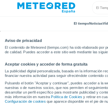
El tiempo
Noticias
Ví
Aviso de privacidad
El contenido de Meteored (tiempo.com) ha sido elaborado por pr
de calidad. Puedes acceder a este sitio web mediante las sigui
Aceptar cookies y acceder de forma gratuita
Inicio
Rusia
Óblast de Moscú
Serebrianye Prud
La publicidad digital personalizada, basada en la información r
financiar nuestra actividad para seguir ofreciéndote contenido c
El Tiempo en Serebria
Pulsando el botón "Aceptar y continuar", puedes acceder a la w
nuestras o de nuestros socios, que nos permiten el seguimiento
10:03
Jueves
desarrollar un perfil específico para mostrarte publicidad y co
más información en nuestra
Política de Cookies
y retirar en cu
Configuración de cookies
que aparece disponible en el pie de n
Soleado