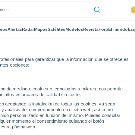
deos
Alertas
Radar
Mapas
Satélites
Modelos
Revista
Foro
El mundo
Esq
ofesionales para garantizar que la información que se ofrece es
entes opciones:
y
ecogida mediante cookies o tecnologías similares, nos permite
on altos estándares de calidad sin coste.
nye Prudy
eb aceptando la instalación de todas las cookies, ya sean
 y análisis del comportamiento en el sitio web, así como
...
ntenido personalizado en función del mismo. Puedes consultar
alquier momento el consentimiento pulsando el botón
Por horas
uestra página web.
Cielos nubosos en las próximas
horas