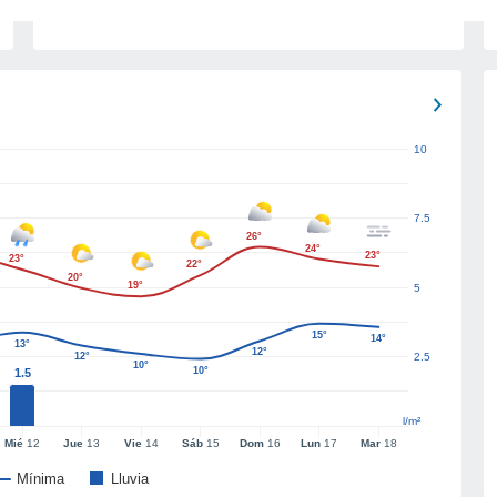
10
7.5
26°
24°
23°
23°
22°
20°
19°
5
15°
14°
13°
12°
12°
2.5
10°
10°
1.5
l/m²
Mié
12
Jue
13
Vie
14
Sáb
15
Dom
16
Lun
17
Mar
18
Mínima
Lluvia