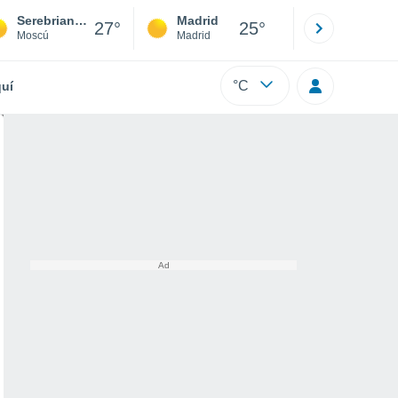
Serebrianye Prudy
Madrid
Barcelona
27°
25°
Moscú
Madrid
Barcelona
°C
uí