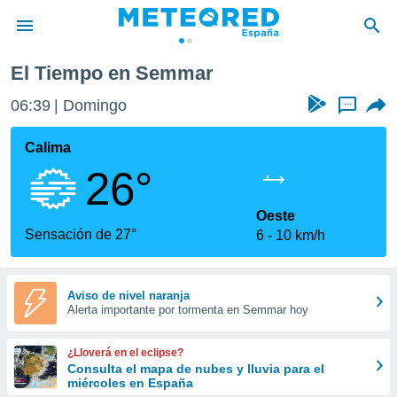
El Tiempo en Semmar
privacidad
06:39
Domingo
...
o de
tiempo.com)
borado por
Calima
es para
26°
ue la
 que se
e calidad.
Oeste
eder a este
Sensación de 27°
6
10 km/h
ediante las
opciones:
ookies y
Aviso de nivel naranja
Alerta importante por tormenta en Semmar hoy
e forma
d digital
¿Lloverá en el eclipse?
ada, basada
Consulta el mapa de nubes y lluvia para el
miércoles en España
mación