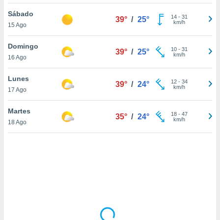
uedes
uestro sitio
Sábado
14
-
31
39°
/
25°
.com. En
km/h
15 Ago
te
 de que
Domingo
talarán
10
-
31
39°
/
25°
km/h
16 Ago
e sean
para
a
Lunes
12
-
34
39°
/
24°
por el sitio
km/h
17 Ago
o se
cookies para
Martes
18
-
47
35°
/
24°
km/h
18 Ago
nto ni para
licidad o
ado, aunque
sualizar
general no
ada. Puedes
 instalación
y acceder a
io web a
ste abono