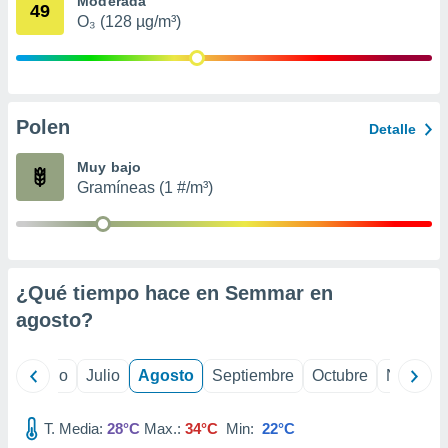
Moderada
 seleccionar
49
o.
O₃ (128 µg/m³)
calización
precisa e
ión mediante
Polen
, publicidad
Detalle
dos,
Muy bajo
 publicidad
Gramíneas (1 #/m³)
,
ón de
 desarrollo
s.
¿Qué tiempo hace en Semmar en
tros 1199
ios
agosto
?
yo
Junio
Julio
Agosto
Septiembre
Octubre
Noviemb
T. Media:
28°C
Max.:
34°C
Min:
22°C