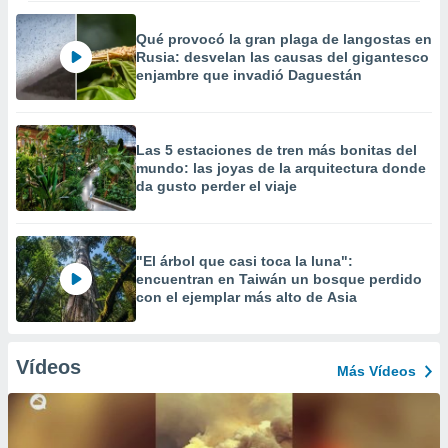
Qué provocó la gran plaga de langostas en
Rusia: desvelan las causas del gigantesco
enjambre que invadió Daguestán
Las 5 estaciones de tren más bonitas del
mundo: las joyas de la arquitectura donde
da gusto perder el viaje
"El árbol que casi toca la luna":
encuentran en Taiwán un bosque perdido
con el ejemplar más alto de Asia
Vídeos
Más Vídeos