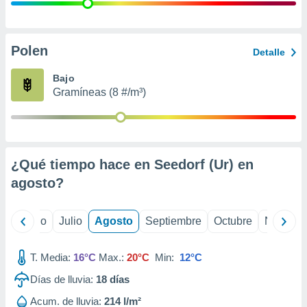
 seleccionar
o.
calización
precisa e
Polen
Detalle
ión mediante
Bajo
, publicidad
Gramíneas (8 #/m³)
dos,
 publicidad
,
ón de
¿Qué tiempo hace en Seedorf (Ur) en
 desarrollo
s.
agosto
?
tros 1199
ios
yo
Junio
Julio
Agosto
Septiembre
Octubre
Noviemb
T. Media:
16°C
Max.:
20°C
Min:
12°C
Días de lluvia:
18
días
Acum. de lluvia:
214 l/m²