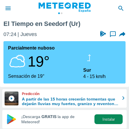
El Tiempo en Seedorf (Ur)
privacidad
07:24
Jueves
...
o de
tiempo.com)
borado por
Parcialmente nuboso
es para
19°
ue la
 que se
e calidad.
Sur
eder a este
Sensación de 19°
4
15 km/h
ediante las
opciones:
Predicción
ookies y
A partir de las 15 horas crecerán tormentas que
e forma
dejarán lluvias muy fuertes, granizo y reventones
en el este peninsular
d digital
¡Descarga
GRATIS
la app de
Instalar
ada, basada
Meteored!
mación