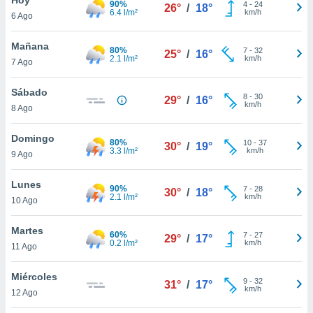
90%
4
-
24
26°
/
18°
6.4 l/m²
km/h
6 Ago
do en
 mismo.
sultar más
Mañana
80%
7
-
32
25°
/
16°
 en nuestra
2.1 l/m²
km/h
7 Ago
 Cookies
y
ualquier
Sábado
8
-
30
29°
/
16°
km/h
8 Ago
ento
 botón
ación de
Domingo
80%
10
-
37
30°
/
19°
kies
3.3 l/m²
km/h
9 Ago
 disponible
e nuestra
Lunes
90%
7
-
28
.
30°
/
18°
2.1 l/m²
km/h
10 Ago
IVAMENTE,
Martes
60%
7
-
27
29°
/
17°
0.2 l/m²
km/h
11 Ago
as
 a cookies
Miércoles
9
-
32
31°
/
17°
km/h
 no aceptar
12 Ago
ón de