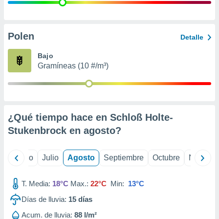
 seleccionar
o.
calización
precisa e
Polen
Detalle
ión mediante
Bajo
, publicidad
Gramíneas (10 #/m³)
dos,
 publicidad
,
ón de
¿Qué tiempo hace en Schloß Holte-
 desarrollo
s.
Stukenbrock en
agosto
?
tros 1199
ios
yo
Junio
Julio
Agosto
Septiembre
Octubre
Noviemb
T. Media:
18°C
Max.:
22°C
Min:
13°C
Días de lluvia:
15
días
Acum. de lluvia:
88 l/m²