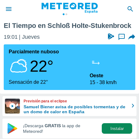
Stukenbrock
El Tiempo en Schloß Holte-Stukenbrock
privacidad
19:01
Jueves
...
o de
tiempo.com)
borado por
Parcialmente nuboso
es para
22°
ue la
 que se
e calidad.
Oeste
eder a este
Sensación de 22°
15
38 km/h
ediante las
opciones:
Previsión para el eclipse
ookies y
Samuel Biener avisa de posibles tormentas y de
e forma
un domo de calor en España
d digital
¡Descarga
GRATIS
la app de
Instalar
ada, basada
Meteored!
mación