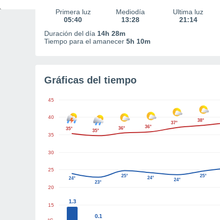
Primera luz
Mediodía
Última luz
05:40
13:28
21:14
Duración del día
14h 28m
Tiempo para el amanecer
5h 10m
Gráficas del tiempo
45
40
38°
37°
36°
36°
35°
35°
35
30
25
25°
25°
24°
24°
24°
23°
20
1.3
15
0.1