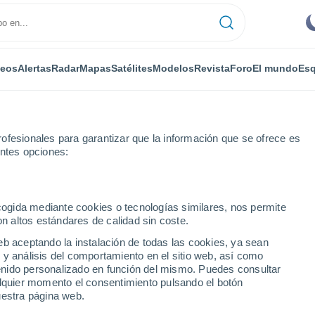
deos
Alertas
Radar
Mapas
Satélites
Modelos
Revista
Foro
El mundo
Esq
ofesionales para garantizar que la información que se ofrece es
entes opciones:
iano
ecogida mediante cookies o tecnologías similares, nos permite
on altos estándares de calidad sin coste.
elo Lodigiano
eb aceptando la instalación de todas las cookies, ya sean
 y análisis del comportamiento en el sitio web, así como
...
ntenido personalizado en función del mismo. Puedes consultar
alquier momento el consentimiento pulsando el botón
Por horas
uestra página web.
Cielos despejados en las
próximas horas