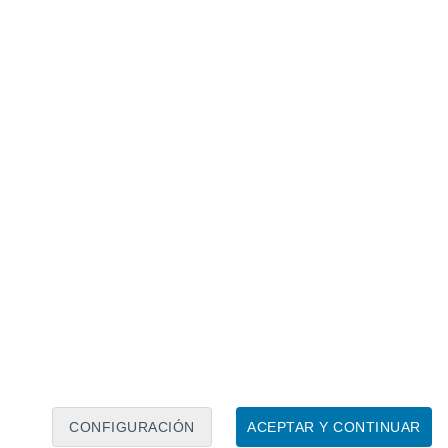
Calendario lunar
Lun
Mar
Mié
Jue
Vie
Sáb
Dom
7
8
9
10
11
12
13
14
15
16
CONFIGURACIÓN
ACEPTAR Y CONTINUAR