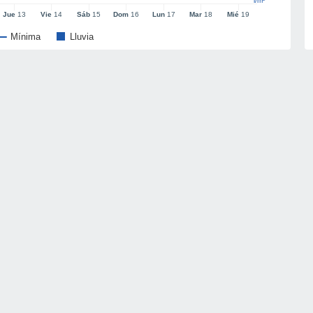
l/m²
Jue
13
Vie
14
Sáb
15
Dom
16
Lun
17
Mar
18
Mié
19
Mínima
Lluvia