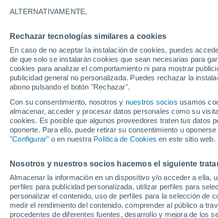
28°
ALTERNATIVAMENTE,
Rechazar tecnologías similares a cookies
Menguant
En caso de no aceptar la instalación de cookies, puedes acced
Iluminada
Sensación de 29°
de que solo se instalarán cookies que sean necesarias para garan
cookies para analizar el comportamiento ni para mostrar publici
publicidad general no personalizada. Puedes rechazar la instala
abono pulsando el botón "Rechazar".
Previsión para el eclipse
Samuel Biener avisa de posibles tormentas y
Con su consentimiento, nosotros y
nuestros socios
usamos cooki
un domo de calor en España
almacenar, acceder y procesar datos personales como su visita e
cookies. Es posible que algunos proveedores traten tus datos pe
El Tiempo 1 - 7 días
Por horas
Actualidad
Mapa de
oponerte. Para ello, puede retirar su consentimiento u oponerse
"Configurar"
o en nuestra
Política de Cookies
en este sitio web.
Nosotros y nuestros socios hacemos el siguiente trata
Mañana
Domingo
Hoy
Almacenar la información en un dispositivo y/o acceder a ella, 
8 Ago
9 Ago
7 Ago
perfiles para publicidad personalizada, utilizar perfiles para sele
personalizar el contenido, uso de perfiles para la selección de c
medir el rendimiento del contenido, comprender al público a tra
procedentes de diferentes fuentes, desarrollo y mejora de los se
30%
60%