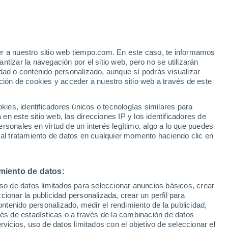
Aviso de nivel rojo
Alerta extrema por altas
temperaturas en Sant'Angelo
Lodigiano hoy
e
er a nuestro sitio web tiempo.com. En este caso, te informamos
:
35%
tizar la navegación por el sitio web, pero no se utilizarán
dad o contenido personalizado, aunque sí podrás visualizar
ción de cookies y acceder a nuestro sitio web a través de este
 de
es, identificadores únicos o tecnologías similares para
n este sitio web, las direcciones IP y los identificadores de
rsonales en virtud de un interés legítimo, algo a lo que puedes
 temperatura
Radar de lluvia
Satélites
Modelos
 al tratamiento de datos en cualquier momento haciendo clic en
miento de datos:
Lunes
Martes
Miércoles
Jueves
uso de datos limitados para seleccionar anuncios básicos, crear
10 Ago
11 Ago
12 Ago
13 Ago
ccionar la publicidad personalizada, crear un perfil para
ontenido personalizado, medir el rendimiento de la publicidad,
vés de estadísticas o a través de la combinación de datos
rvicios, uso de datos limitados con el objetivo de seleccionar el