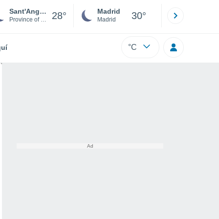
Sant'Angelo Lodigiano
Madrid
Barcelona
28°
30°
Province of Lodi
Madrid
Barcelona
°C
uí