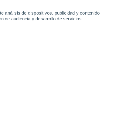
36°
/
24°
37°
/
24°
38°
/
25°
38°
/
26°
e análisis de dispositivos, publicidad y contenido
n de audiencia y desarrollo de servicios.
-
22
km/h
8
-
17
km/h
6
-
19
km/h
7
-
20
km/h
hoy
, 7 de agosto
Oeste
0 Bajo
10
-
20 km/h
FPS:
no
Oeste
0 Bajo
8
-
19 km/h
FPS:
no
Oeste
0 Bajo
8
-
14 km/h
FPS:
no
Oeste
0 Bajo
5
-
12 km/h
FPS:
no