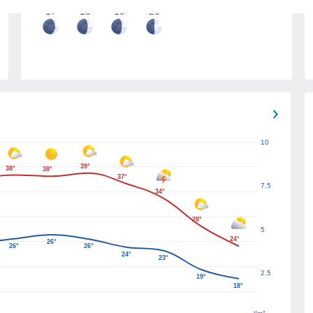
17
18
19
20
10
39°
38°
38°
37°
7.5
34°
28°
5
24°
26°
26°
26°
24°
23°
2.5
19°
18°