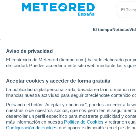
El tiempo
Noticias
Ví
Aviso de privacidad
El contenido de Meteored (tiempo.com) ha sido elaborado por pr
de calidad. Puedes acceder a este sitio web mediante las sigui
Aceptar cookies y acceder de forma gratuita
Inicio
Italia
Provincia de Lodi
Sant'Angelo Lodig
La publicidad digital personalizada, basada en la información r
financiar nuestra actividad para seguir ofreciéndote contenido c
El Tiempo en Sant'Ang
Pulsando el botón "Aceptar y continuar", puedes acceder a la w
nuestras o de nuestros socios, que nos permiten el seguimiento
00:31
Viernes
desarrollar un perfil específico para mostrarte publicidad y co
más información en nuestra
Política de Cookies
y retirar en cu
Configuración de cookies
que aparece disponible en el pie de n
Cielo despejado