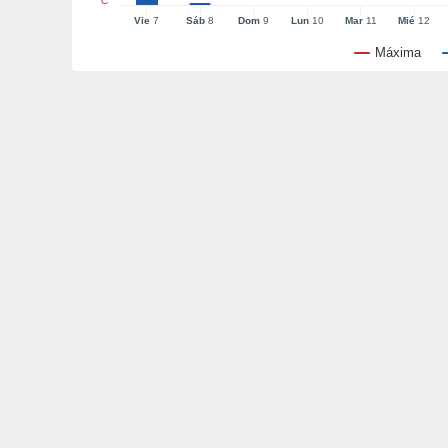
°C
Vie
7
Sáb
8
Dom
9
Lun
10
Mar
11
Mié
12
Máxima