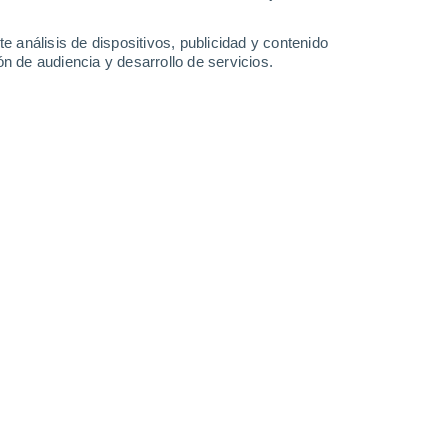
6.6 l/m²
3.1 l/m²
4.5 l/m²
6.3 l/m²
27°
/
22°
28°
/
21°
28°
/
23°
29°
/
23°
e análisis de dispositivos, publicidad y contenido
n de audiencia y desarrollo de servicios.
-
60
km/h
15
-
44
km/h
14
-
45
km/h
11
-
38
km/h
to
Norte
1 Bajo
°
8
-
26 km/h
FPS:
no
Norte
0 Bajo
°
10
-
30 km/h
FPS:
no
nuboso
Norte
0 Bajo
°
10
-
30 km/h
FPS:
no
Norte
0 Bajo
°
10
-
31 km/h
FPS:
no