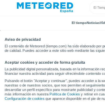
El tiempo
Noticias
Ví
Aviso de privacidad
El contenido de Meteored (tiempo.com) ha sido elaborado por pr
de calidad. Puedes acceder a este sitio web mediante las sigui
Aceptar cookies y acceder de forma gratuita
Inicio
Panamá
Veraguas
Santa Fé
La publicidad digital personalizada, basada en la información r
financiar nuestra actividad para seguir ofreciéndote contenido c
El Tiempo en Santa Fé
Pulsando el botón "Aceptar y continuar", puedes acceder a la w
nuestras o de nuestros socios, que nos permiten el seguimiento
23:25
Jueves
desarrollar un perfil específico para mostrarte publicidad y co
más información en nuestra
Política de Cookies
y retirar en cu
Configuración de cookies
que aparece disponible en el pie de n
Neblina