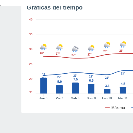
Gráficas del tiempo
40
35
30
28°
28°
28°
27°
27°
27°
25
23°
11
22°
22°
22°
21°
21°
20
7.5
6.6
5.9
4.5
3.1
°C
Jue
6
Vie
7
Sáb
8
Dom
9
Lun
10
Mar
11
Máxima