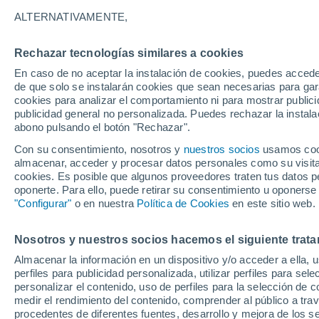
22°
ALTERNATIVAMENTE,
Rechazar tecnologías similares a cookies
Menguant
En caso de no aceptar la instalación de cookies, puedes acced
Iluminada
Sensación de 22°
de que solo se instalarán cookies que sean necesarias para garan
cookies para analizar el comportamiento ni para mostrar publici
publicidad general no personalizada. Puedes rechazar la instala
abono pulsando el botón "Rechazar".
Previsión para el eclipse
Samuel Biener avisa de posibles tormentas y
Con su consentimiento, nosotros y
nuestros socios
usamos cooki
un domo de calor en España
almacenar, acceder y procesar datos personales como su visita e
cookies. Es posible que algunos proveedores traten tus datos pe
El Tiempo 1 - 7 días
Por horas
Actualidad
Mapa de
oponerte. Para ello, puede retirar su consentimiento u oponerse
"Configurar"
o en nuestra
Política de Cookies
en este sitio web.
Nosotros y nuestros socios hacemos el siguiente trata
Mañana
Sábado
D
Hoy
Almacenar la información en un dispositivo y/o acceder a ella, 
7 Ago
8 Ago
6 Ago
perfiles para publicidad personalizada, utilizar perfiles para sele
personalizar el contenido, uso de perfiles para la selección de c
medir el rendimiento del contenido, comprender al público a tra
procedentes de diferentes fuentes, desarrollo y mejora de los se
80%
80%
90%