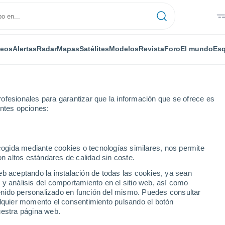
deos
Alertas
Radar
Mapas
Satélites
Modelos
Revista
Foro
El mundo
Esq
ofesionales para garantizar que la información que se ofrece es
entes opciones:
ecogida mediante cookies o tecnologías similares, nos permite
on altos estándares de calidad sin coste.
 (Panamá)
eb aceptando la instalación de todas las cookies, ya sean
 y análisis del comportamiento en el sitio web, así como
...
ntenido personalizado en función del mismo. Puedes consultar
alquier momento el consentimiento pulsando el botón
Por horas
uestra página web.
Lluvias débiles en las próximas
horas