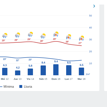
50
40
29°
29°
30
29°
29°
28°
28°
27°
20
23°
23°
22°
9.4
8.4
8.5
10
6.5
6.3
5.8
4.2
l/m²
Mié
12
Jue
13
Vie
14
Sáb
15
Dom
16
Lun
17
Mar
18
Mínima
Lluvia