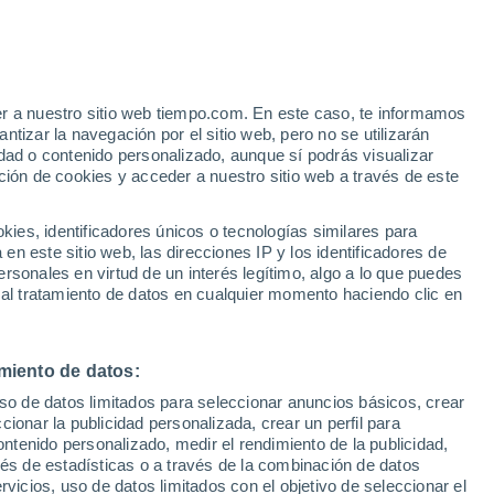
Riesgo de Índice UV 10 Alto
Durante el dia de mañana
e
er a nuestro sitio web tiempo.com. En este caso, te informamos
:
43%
tizar la navegación por el sitio web, pero no se utilizarán
dad o contenido personalizado, aunque sí podrás visualizar
ción de cookies y acceder a nuestro sitio web a través de este
 de
es, identificadores únicos o tecnologías similares para
n este sitio web, las direcciones IP y los identificadores de
rsonales en virtud de un interés legítimo, algo a lo que puedes
 lluvia
Radar de lluvia
Satélites
Modelos
 al tratamiento de datos en cualquier momento haciendo clic en
miento de datos:
omingo
Lunes
Martes
Miércoles
uso de datos limitados para seleccionar anuncios básicos, crear
9 Ago
10 Ago
11 Ago
12 Ago
ccionar la publicidad personalizada, crear un perfil para
ontenido personalizado, medir el rendimiento de la publicidad,
vés de estadísticas o a través de la combinación de datos
rvicios, uso de datos limitados con el objetivo de seleccionar el
80%
90%
90%
90%