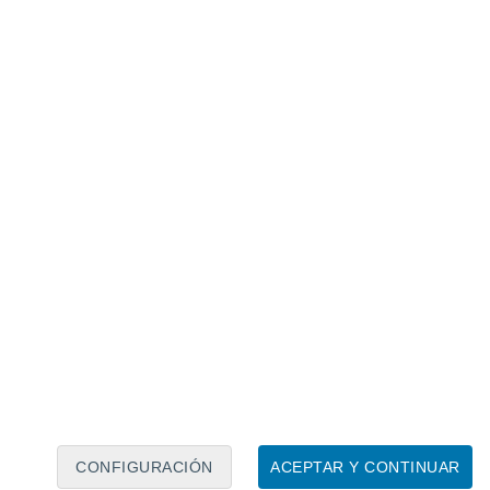
Calendario lunar
Lun
Mar
Mié
Jue
Vie
Sáb
Dom
6
7
8
9
10
11
12
13
14
15
16
17
18
19
CONFIGURACIÓN
ACEPTAR Y CONTINUAR