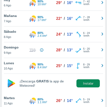
90%
7
-
42
29°
/
16°
10 l/m²
km/h
6 Ago
do en
 mismo.
sultar más
Mañana
90%
7
-
28
22°
/
16°
 en nuestra
17 l/m²
km/h
7 Ago
 Cookies
y
ualquier
Sábado
80%
6
-
24
24°
/
13°
2.4 l/m²
km/h
8 Ago
ento
 botón
ación de
Domingo
5
-
20
28°
/
13°
kies
km/h
9 Ago
 disponible
e nuestra
Lunes
90%
8
-
29
.
25°
/
15°
8.4 l/m²
km/h
10 Ago
IVAMENTE,
¡Descarga
GRATIS
la app de
Instalar
Meteored!
as
 a cookies
Martes
 no aceptar
80%
5
-
19
26°
/
14°
1.1 l/m²
km/h
11 Ago
ón de