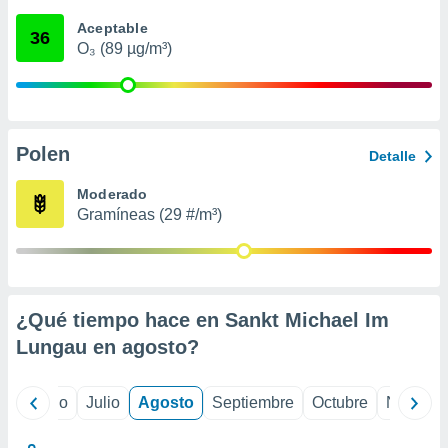
 seleccionar
o.
Aceptable
36
O₃ (89 µg/m³)
calización
precisa e
ión mediante
, publicidad
Polen
Detalle
dos,
 publicidad
Moderado
,
Gramíneas (29 #/m³)
ón de
 desarrollo
s.
tros 1199
ios
¿Qué tiempo hace en Sankt Michael Im
Lungau en
agosto
?
yo
Junio
Julio
Agosto
Septiembre
Octubre
Noviemb