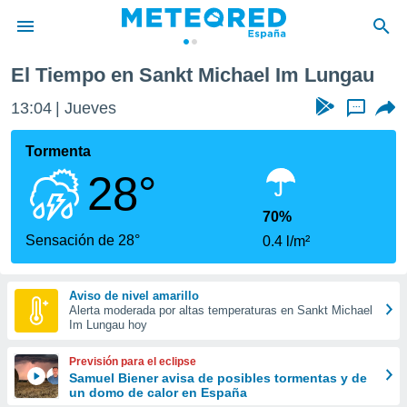
El Tiempo en Sankt Michael Im Lungau
privacidad
13:04
Jueves
...
o de
tiempo.com)
borado por
Tormenta
es para
28°
ue la
 que se
e calidad.
70%
eder a este
Sensación de 28°
0.4 l/m²
ediante las
opciones:
Aviso de nivel amarillo
ookies y
Alerta moderada por altas temperaturas en Sankt Michael
e forma
Im Lungau hoy
d digital
Previsión para el eclipse
ada, basada
Samuel Biener avisa de posibles tormentas y de
un domo de calor en España
mación