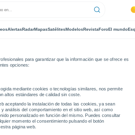
deos
Alertas
Radar
Mapas
Satélites
Modelos
Revista
Foro
El mundo
Esq
ofesionales para garantizar que la información que se ofrece es
entes opciones:
is
ecogida mediante cookies o tecnologías similares, nos permite
on altos estándares de calidad sin coste.
- AZ (Yuma)
eb aceptando la instalación de todas las cookies, ya sean
 y análisis del comportamiento en el sitio web, así como
...
ntenido personalizado en función del mismo. Puedes consultar
alquier momento el consentimiento pulsando el botón
Por horas
uestra página web.
Cielos despejados en las
próximas horas