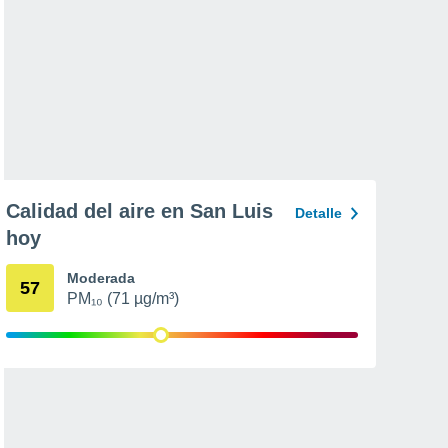
Calidad del aire en San Luis
Detalle
hoy
Moderada
57
PM₁₀ (71 µg/m³)