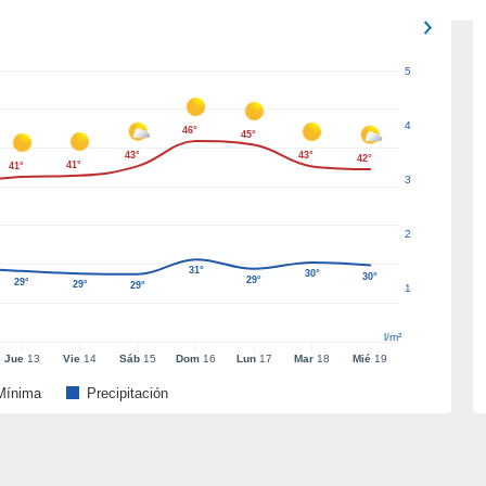
5
4
46°
45°
43°
43°
42°
41°
41°
3
2
31°
30°
30°
29°
29°
29°
29°
1
l/m²
Jue
13
Vie
14
Sáb
15
Dom
16
Lun
17
Mar
18
Mié
19
Mínima
Precipitación