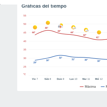
Gráficas del tiempo
55
50
46°
44°
45
44°
44°
42°
41°
40
35
32°
30
31°
30°
30°
30°
29°
25
°C
Vie
7
Sáb
8
Dom
9
Lun
10
Mar
11
Mié
12
Máxima