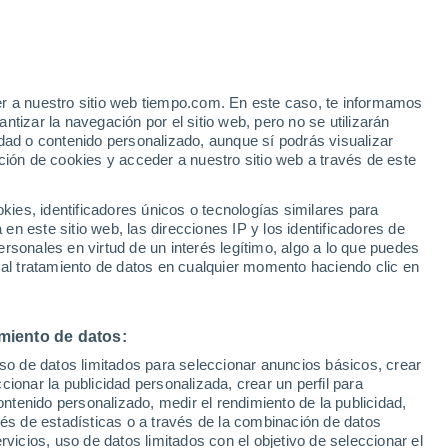
Aviso de nivel naranja
Alerta importante por altas
temperaturas en San Luis hoy
 Alto!
er a nuestro sitio web tiempo.com. En este caso, te informamos
tizar la navegación por el sitio web, pero no se utilizarán
dad o contenido personalizado, aunque sí podrás visualizar
ción de cookies y acceder a nuestro sitio web a través de este
es, identificadores únicos o tecnologías similares para
n este sitio web, las direcciones IP y los identificadores de
rsonales en virtud de un interés legítimo, algo a lo que puedes
 temperatura
Radar de lluvia
Satélites
Modelos
 al tratamiento de datos en cualquier momento haciendo clic en
miento de datos:
Lunes
Martes
Miércoles
Jueves
uso de datos limitados para seleccionar anuncios básicos, crear
10 Ago
11 Ago
12 Ago
13 Ago
ccionar la publicidad personalizada, crear un perfil para
ontenido personalizado, medir el rendimiento de la publicidad,
vés de estadísticas o a través de la combinación de datos
rvicios, uso de datos limitados con el objetivo de seleccionar el