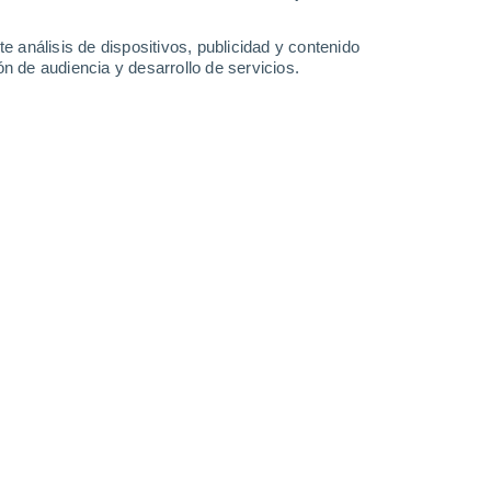
44°
/
31°
42°
/
30°
41°
/
30°
41°
/
29°
e análisis de dispositivos, publicidad y contenido
n de audiencia y desarrollo de servicios.
-
38
km/h
22
-
44
km/h
21
-
42
km/h
17
-
35
km/h
 agosto
Sur
8 ¡Muy Alto!
7
-
22 km/h
FPS:
25-50
Sur
9 ¡Muy Alto!
6
-
21 km/h
FPS:
25-50
Sureste
10 ¡Muy Alto!
7
-
22 km/h
FPS:
25-50
Sur
8 ¡Muy Alto!
8
-
23 km/h
FPS:
25-50