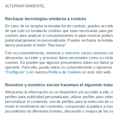
39°
ALTERNATIVAMENTE,
Rechazar tecnologías similares a cookies
UV
8 ¡Muy
En caso de no aceptar la instalación de cookies, puedes acced
Sensación de 40°
FPS
25-50
de que solo se instalarán cookies que sean necesarias para garan
cookies para analizar el comportamiento ni para mostrar publici
publicidad general no personalizada. Puedes rechazar la instala
abono pulsando el botón "Rechazar".
Tormentas fuertes
Esta tarde las tormentas dejarán fenómenos
Con su consentimiento, nosotros y
nuestros socios
usamos cooki
adversos en 6 comunidades
almacenar, acceder y procesar datos personales como su visita e
cookies. Es posible que algunos proveedores traten tus datos pe
El Tiempo 1 - 7 días
Por horas
Actualidad
Mapa de
oponerte. Para ello, puede retirar su consentimiento u oponerse
"Configurar"
o en nuestra
Política de Cookies
en este sitio web.
Nosotros y nuestros socios hacemos el siguiente trata
Mañana
Domingo
Hoy
Almacenar la información en un dispositivo y/o acceder a ella, 
8 Ago
9 Ago
7 Ago
perfiles para publicidad personalizada, utilizar perfiles para sele
personalizar el contenido, uso de perfiles para la selección de c
medir el rendimiento del contenido, comprender al público a tra
procedentes de diferentes fuentes, desarrollo y mejora de los se