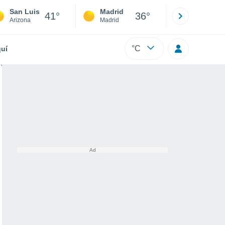
San Luis
Madrid
Barcelona
41°
36°
Arizona
Madrid
Barcelona
°C
uí