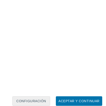
Calendario lunar
Lun
Mar
Mié
Jue
Vie
Sáb
Dom
7
8
9
10
11
12
13
14
15
16
17
18
19
20
CONFIGURACIÓN
ACEPTAR Y CONTINUAR