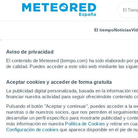
El tiempo
Noticias
Ví
Aviso de privacidad
El contenido de Meteored (tiempo.com) ha sido elaborado por pr
de calidad. Puedes acceder a este sitio web mediante las sigui
Aceptar cookies y acceder de forma gratuita
Inicio
Estados Unidos
Estado de Arizona
San Lu
La publicidad digital personalizada, basada en la información r
financiar nuestra actividad para seguir ofreciéndote contenido c
El Tiempo en San Luis 
Pulsando el botón "Aceptar y continuar", puedes acceder a la w
nuestras o de nuestros socios, que nos permiten el seguimiento
11:21
Viernes
desarrollar un perfil específico para mostrarte publicidad y co
más información en nuestra
Política de Cookies
y retirar en cu
Configuración de cookies
que aparece disponible en el pie de n
Soleado