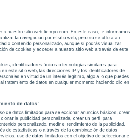
Aviso de nivel naranja
Alerta importante por altas
temperaturas en San Cipriano
d'Aversa hoy
e
er a nuestro sitio web tiempo.com. En este caso, te informamos
:
24%
tizar la navegación por el sitio web, pero no se utilizarán
dad o contenido personalizado, aunque sí podrás visualizar
ción de cookies y acceder a nuestro sitio web a través de este
ias
es, identificadores únicos o tecnologías similares para
n este sitio web, las direcciones IP y los identificadores de
rsonales en virtud de un interés legítimo, algo a lo que puedes
 temperatura
Radar de lluvia
Satélites
Modelos
 al tratamiento de datos en cualquier momento haciendo clic en
miento de datos:
Martes
Miércoles
Jueves
Viernes
uso de datos limitados para seleccionar anuncios básicos, crear
11 Ago
12 Ago
13 Ago
14 Ago
ccionar la publicidad personalizada, crear un perfil para
ontenido personalizado, medir el rendimiento de la publicidad,
vés de estadísticas o a través de la combinación de datos
rvicios, uso de datos limitados con el objetivo de seleccionar el