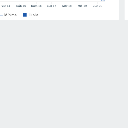
l/m²
Vie
14
Sáb
15
Dom
16
Lun
17
Mar
18
Mié
19
Jue
20
Mínima
Lluvia