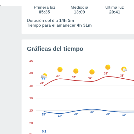
Primera luz
Mediodía
Última luz
05:35
13:09
20:41
Duración del día
14h 5m
Tiempo para el amanecer
4h 31m
Gráficas del tiempo
45
40
39°
38°
38°
37°
37°
35°
35
30
25
26°
25°
25°
25°
24°
24°
20
0.1