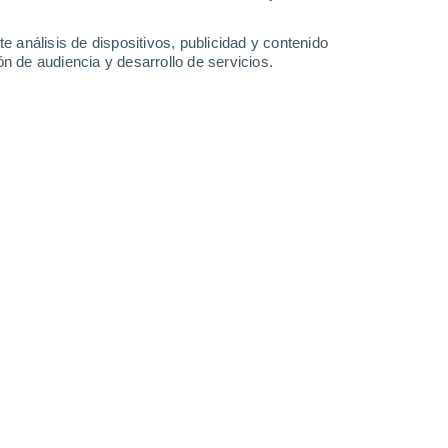
37°
/
26°
39°
/
25°
38°
/
24°
36°
/
24°
e análisis de dispositivos, publicidad y contenido
n de audiencia y desarrollo de servicios.
-
31
km/h
9
-
40
km/h
12
-
39
km/h
9
-
39
km/h
hoy
, 8 de agosto
Este
0 Bajo
1
-
5 km/h
FPS:
no
Sureste
0 Bajo
1
-
4 km/h
FPS:
no
Este
0 Bajo
1
-
3 km/h
FPS:
no
Noreste
0 Bajo
4
-
7 km/h
FPS:
no