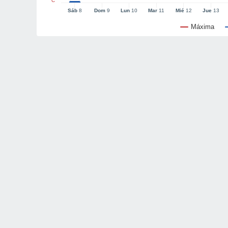
°C
Sáb
8
Dom
9
Lun
10
Mar
11
Mié
12
Jue
13
Máxima