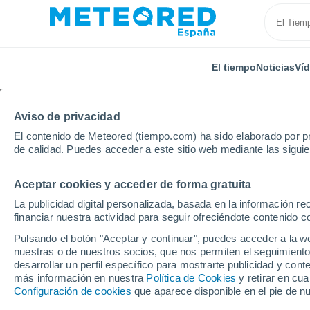
El tiempo
Noticias
Ví
Aviso de privacidad
El contenido de Meteored (tiempo.com) ha sido elaborado por pr
de calidad. Puedes acceder a este sitio web mediante las sigui
Aceptar cookies y acceder de forma gratuita
Inicio
Italia
Provincia de Caserta
San Cipriano d
La publicidad digital personalizada, basada en la información r
financiar nuestra actividad para seguir ofreciéndote contenido c
El Tiempo en San Cipri
Pulsando el botón "Aceptar y continuar", puedes acceder a la w
nuestras o de nuestros socios, que nos permiten el seguimiento
01:04
Sábado
desarrollar un perfil específico para mostrarte publicidad y co
más información en nuestra
Política de Cookies
y retirar en cu
Configuración de cookies
que aparece disponible en el pie de n
Cielo despejado