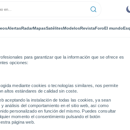
deos
Alertas
Radar
Mapas
Satélites
Modelos
Revista
Foro
El mundo
Esq
ofesionales para garantizar que la información que se ofrece es
entes opciones:
'Aversa
ecogida mediante cookies o tecnologías similares, nos permite
on altos estándares de calidad sin coste.
ano d'Aversa
eb aceptando la instalación de todas las cookies, ya sean
 y análisis del comportamiento en el sitio web, así como
...
ntenido personalizado en función del mismo. Puedes consultar
alquier momento el consentimiento pulsando el botón
Por horas
uestra página web.
Cielos despejados en las
próximas horas