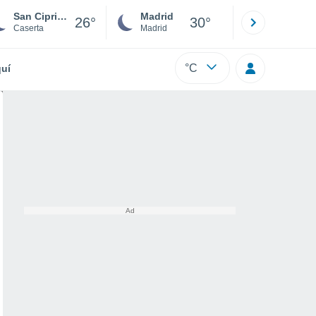
San Cipriano d'Aversa
Madrid
Barcelona
26°
30°
Caserta
Madrid
Barcelona
°C
uí