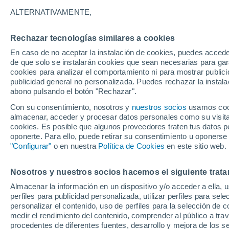
27°
ALTERNATIVAMENTE,
Rechazar tecnologías similares a cookies
Menguant
En caso de no aceptar la instalación de cookies, puedes acced
Iluminada
Sensación de 31°
de que solo se instalarán cookies que sean necesarias para garan
cookies para analizar el comportamiento ni para mostrar publici
publicidad general no personalizada. Puedes rechazar la instala
abono pulsando el botón "Rechazar".
Llega una vaguada
Este fin de semana dejará tormentas con lluv
Con su consentimiento, nosotros y
nuestros socios
usamos cooki
fuertes y granizo en España
almacenar, acceder y procesar datos personales como su visita e
cookies. Es posible que algunos proveedores traten tus datos pe
El Tiempo 1 - 7 días
Por horas
Actualidad
Mapa de
oponerte. Para ello, puede retirar su consentimiento u oponerse
"Configurar"
o en nuestra
Política de Cookies
en este sitio web.
Nosotros y nuestros socios hacemos el siguiente trata
Mañana
Lunes
Hoy
Almacenar la información en un dispositivo y/o acceder a ella, 
9 Ago
10 Ago
8 Ago
perfiles para publicidad personalizada, utilizar perfiles para sele
personalizar el contenido, uso de perfiles para la selección de c
medir el rendimiento del contenido, comprender al público a tra
procedentes de diferentes fuentes, desarrollo y mejora de los se
50%