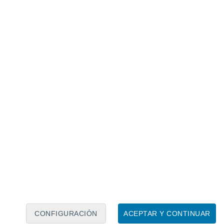
Calendario lunar
Lun
Mar
Mié
Jue
Vie
Sáb
Dom
8
9
10
11
12
13
14
15
16
CONFIGURACIÓN
ACEPTAR Y CONTINUAR