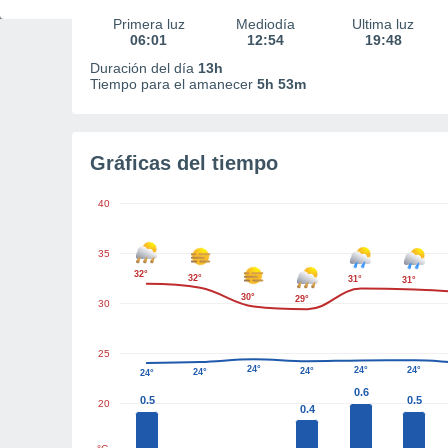
Primera luz
Mediodía
Última luz
06:01
12:54
19:48
Duración del día
13h
Tiempo para el amanecer
5h 53m
Gráficas del tiempo
40
35
32°
32°
31°
31°
30°
29°
30
25
24°
24°
24°
24°
24°
24°
0.6
0.5
0.5
20
0.4