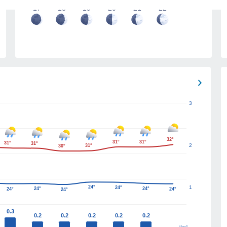
17
18
19
20
21
22
3
32°
31°
31°
31°
31°
2
31°
30°
24°
1
24°
24°
24°
24°
24°
24°
0.3
0.2
0.2
0.2
0.2
0.2