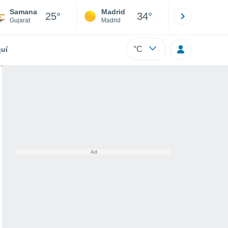
Samana
Madrid
Barcelona
25°
34°
Gujarat
Madrid
Barcelona
°C
uí