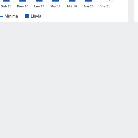
l/m²
Sáb
15
Dom
16
Lun
17
Mar
18
Mié
19
Jue
20
Vie
21
Mínima
Lluvia