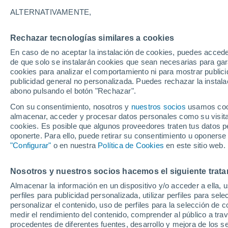
25°
ALTERNATIVAMENTE,
Rechazar tecnologías similares a cookies
Menguant
En caso de no aceptar la instalación de cookies, puedes acced
Iluminada
Sensación de 26°
de que solo se instalarán cookies que sean necesarias para garan
cookies para analizar el comportamiento ni para mostrar publici
publicidad general no personalizada. Puedes rechazar la instala
abono pulsando el botón "Rechazar".
Tormentas muy fuertes
Dejarán lluvias muy intensas, reventones y
Con su consentimiento, nosotros y
nuestros socios
usamos cooki
pedrisco en las comunidades del norte
almacenar, acceder y procesar datos personales como su visita e
cookies. Es posible que algunos proveedores traten tus datos pe
El Tiempo 1 - 7 días
Por horas
Actualidad
Mapa de
oponerte. Para ello, puede retirar su consentimiento u oponerse
"Configurar"
o en nuestra
Política de Cookies
en este sitio web.
Nosotros y nuestros socios hacemos el siguiente trata
Mañana
Martes
M
Hoy
Almacenar la información en un dispositivo y/o acceder a ella, 
10 Ago
11 Ago
9 Ago
perfiles para publicidad personalizada, utilizar perfiles para sele
personalizar el contenido, uso de perfiles para la selección de c
medir el rendimiento del contenido, comprender al público a tra
procedentes de diferentes fuentes, desarrollo y mejora de los se
30%