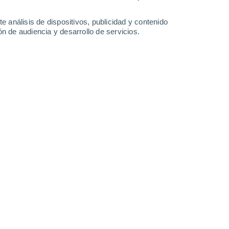
0.4 l/m²
0.6 l/m²
0.5 l/m²
0.3 l/m²
29°
/
24°
31°
/
24°
31°
/
24°
31°
/
24°
e análisis de dispositivos, publicidad y contenido
n de audiencia y desarrollo de servicios.
-
39
km/h
24
-
46
km/h
27
-
52
km/h
30
-
57
km/h
o
Suroeste
0 Bajo
13
-
23 km/h
FPS:
no
Suroeste
0 Bajo
12
-
22 km/h
FPS:
no
Suroeste
0 Bajo
13
-
26 km/h
FPS:
no
Suroeste
0 Bajo
12
-
24 km/h
FPS:
no