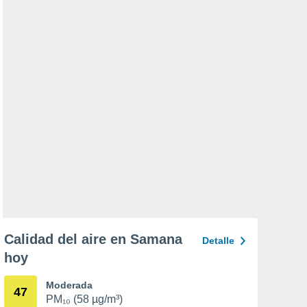
Calidad del aire en Samana
Detalle
hoy
Moderada
47
PM₁₀ (58 µg/m³)