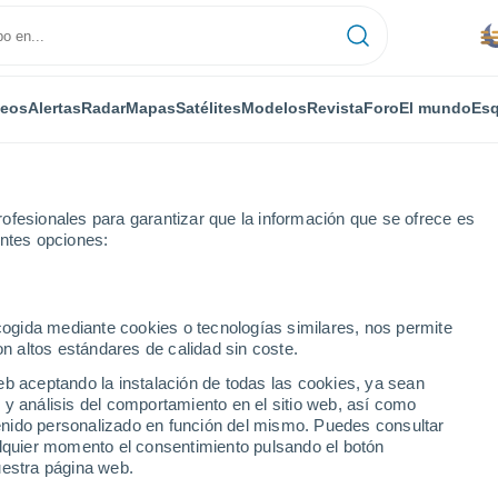
deos
Alertas
Radar
Mapas
Satélites
Modelos
Revista
Foro
El mundo
Esq
ofesionales para garantizar que la información que se ofrece es
entes opciones:
ecogida mediante cookies o tecnologías similares, nos permite
on altos estándares de calidad sin coste.
Guyarat)
eb aceptando la instalación de todas las cookies, ya sean
 y análisis del comportamiento en el sitio web, así como
...
ntenido personalizado en función del mismo. Puedes consultar
alquier momento el consentimiento pulsando el botón
Por horas
uestra página web.
Se espera calima en las
próximas horas