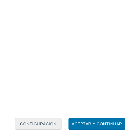
Calendario lunar
Lun
Mar
Mié
Jue
Vie
Sáb
Dom
9
10
11
12
13
14
15
16
CONFIGURACIÓN
ACEPTAR Y CONTINUAR