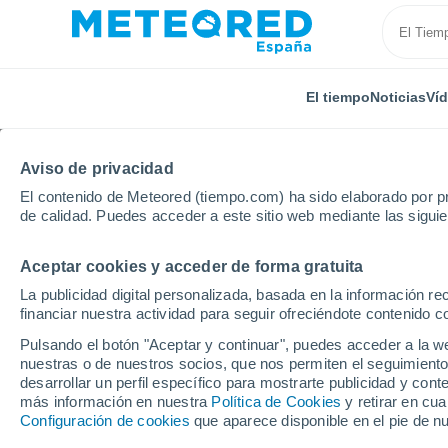
El tiempo
Noticias
Ví
Aviso de privacidad
El contenido de Meteored (tiempo.com) ha sido elaborado por pr
de calidad. Puedes acceder a este sitio web mediante las sigui
Aceptar cookies y acceder de forma gratuita
Inicio
India
Guyarat
Samana
La publicidad digital personalizada, basada en la información r
financiar nuestra actividad para seguir ofreciéndote contenido c
El Tiempo en Samana (
Pulsando el botón "Aceptar y continuar", puedes acceder a la w
nuestras o de nuestros socios, que nos permiten el seguimiento
00:08
Domingo
desarrollar un perfil específico para mostrarte publicidad y co
más información en nuestra
Política de Cookies
y retirar en cu
Configuración de cookies
que aparece disponible en el pie de n
Calima