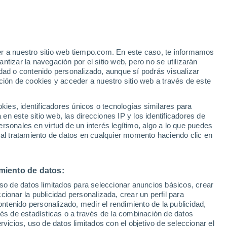
e
er a nuestro sitio web tiempo.com. En este caso, te informamos
:
16%
tizar la navegación por el sitio web, pero no se utilizarán
dad o contenido personalizado, aunque sí podrás visualizar
ción de cookies y acceder a nuestro sitio web a través de este
es, identificadores únicos o tecnologías similares para
n este sitio web, las direcciones IP y los identificadores de
rsonales en virtud de un interés legítimo, algo a lo que puedes
 lluvia
Radar de lluvia
Satélites
Modelos
 al tratamiento de datos en cualquier momento haciendo clic en
miento de datos:
iércoles
Jueves
Viernes
Sábado
uso de datos limitados para seleccionar anuncios básicos, crear
12 Ago
13 Ago
14 Ago
15 Ago
ccionar la publicidad personalizada, crear un perfil para
ontenido personalizado, medir el rendimiento de la publicidad,
vés de estadísticas o a través de la combinación de datos
rvicios, uso de datos limitados con el objetivo de seleccionar el
60%
80%
80%
90%