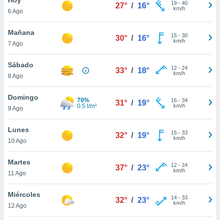
19
-
40
27°
/
16°
km/h
6 Ago
do en
 mismo.
sultar más
Mañana
15
-
30
30°
/
16°
 en nuestra
km/h
7 Ago
 Cookies
y
ualquier
Sábado
12
-
24
33°
/
18°
km/h
8 Ago
ento
 botón
ación de
Domingo
70%
16
-
34
31°
/
19°
kies
0.5 l/m²
km/h
9 Ago
 disponible
e nuestra
Lunes
15
-
33
.
32°
/
19°
km/h
10 Ago
IVAMENTE,
Martes
12
-
24
37°
/
23°
km/h
11 Ago
as
 a cookies
Miércoles
14
-
33
32°
/
23°
km/h
 no aceptar
12 Ago
ón de