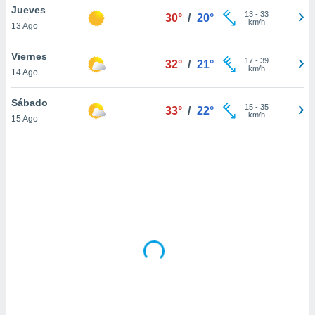
uedes
Jueves
13
-
33
30°
/
20°
uestro sitio
km/h
13 Ago
.com. En
te
Viernes
 de que
17
-
39
32°
/
21°
km/h
talarán
14 Ago
e sean
para
Sábado
15
-
35
33°
/
22°
a
km/h
15 Ago
por el sitio
o se
cookies para
nto ni para
licidad o
ado, aunque
sualizar
general no
ada. Puedes
 instalación
y acceder a
io web a
ste abono