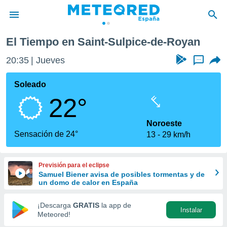
t-Sulpice-de-Royan
El Tiempo en Saint-Sulpice-de-Royan
privacidad
20:35
Jueves
...
o de
tiempo.com)
borado por
Soleado
es para
22°
ue la
 que se
e calidad.
Noroeste
eder a este
Sensación de 24°
13
29 km/h
ediante las
opciones:
Previsión para el eclipse
ookies y
Samuel Biener avisa de posibles tormentas y de
e forma
un domo de calor en España
d digital
¡Descarga
GRATIS
la app de
Instalar
ada, basada
Meteored!
mación