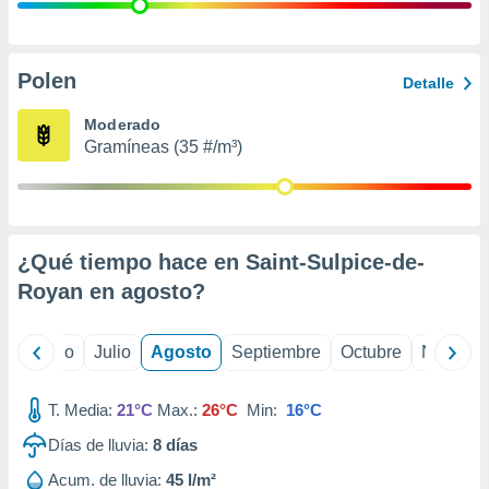
 seleccionar
o.
calización
precisa e
Polen
Detalle
ión mediante
Moderado
, publicidad
Gramíneas (35 #/m³)
dos,
 publicidad
,
ón de
¿Qué tiempo hace en Saint-Sulpice-de-
 desarrollo
s.
Royan en
agosto
?
tros 1199
ios
yo
Junio
Julio
Agosto
Septiembre
Octubre
Noviemb
T. Media:
21°C
Max.:
26°C
Min:
16°C
Días de lluvia:
8
días
Acum. de lluvia:
45 l/m²