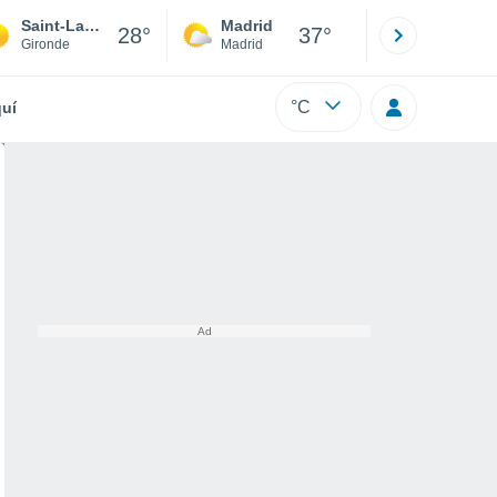
Saint-Laurent-des-Combes
Madrid
Barcelona
28°
37°
Gironde
Madrid
Barcelona
°C
uí