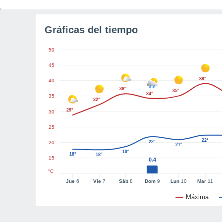
Gráficas del tiempo
50
45
39°
40
36°
35°
34°
35
32°
29°
30
25
22°
22°
20
21°
19°
18°
18°
15
0.4
°C
Jue
6
Vie
7
Sáb
8
Dom
9
Lun
10
Mar
11
Máxima