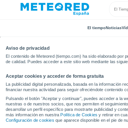
El tiempo
Noticias
Ví
Aviso de privacidad
El contenido de Meteored (tiempo.com) ha sido elaborado por pr
de calidad. Puedes acceder a este sitio web mediante las sigui
Aceptar cookies y acceder de forma gratuita
Inicio
Francia
Nueva Aquitania
Gironda
Sai
La publicidad digital personalizada, basada en la información r
financiar nuestra actividad para seguir ofreciéndote contenido c
El Tiempo en Saint-La
Pulsando el botón "Aceptar y continuar", puedes acceder a la w
(Gironda)
nuestras o de nuestros socios, que nos permiten el seguimiento
desarrollar un perfil específico para mostrarte publicidad y co
más información en nuestra
17:23
Jueves
Política de Cookies
y retirar en cu
Configuración de cookies
que aparece disponible en el pie de n