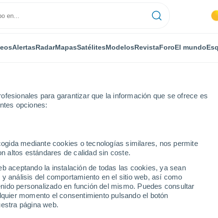
deos
Alertas
Radar
Mapas
Satélites
Modelos
Revista
Foro
El mundo
Esq
ofesionales para garantizar que la información que se ofrece es
entes opciones:
nt-Laurent-des-Combes
ecogida mediante cookies o tecnologías similares, nos permite
on altos estándares de calidad sin coste.
urent-des-Combes
eb aceptando la instalación de todas las cookies, ya sean
 y análisis del comportamiento en el sitio web, así como
ntenido personalizado en función del mismo. Puedes consultar
alquier momento el consentimiento pulsando el botón
...
uestra página web.
Por horas