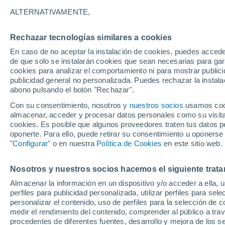
ALTERNATIVAMENTE,
Soleado
28°
Rechazar tecnologías similares a cookies
En caso de no aceptar la instalación de cookies, puedes acced
de que solo se instalarán cookies que sean necesarias para garan
Noroeste
cookies para analizar el comportamiento ni para mostrar publici
Sensación de 28°
11
-
25 km
publicidad general no personalizada. Puedes rechazar la instala
abono pulsando el botón "Rechazar".
Con su consentimiento, nosotros y
nuestros socios
usamos cooki
Previsión para el eclipse
almacenar, acceder y procesar datos personales como su visita e
Samuel Biener avisa de posibles tormentas y
cookies. Es posible que algunos proveedores traten tus datos pe
un domo de calor en España
oponerte. Para ello, puede retirar su consentimiento u oponerse
"Configurar"
o en nuestra
Política de Cookies
en este sitio web.
El Tiempo 1 - 7 días
Por horas
Actualidad
Mapa de
Nosotros y nuestros socios hacemos el siguiente trata
Almacenar la información en un dispositivo y/o acceder a ella, 
Mañana
Sábado
D
Hoy
perfiles para publicidad personalizada, utilizar perfiles para sele
7 Ago
8 Ago
6 Ago
personalizar el contenido, uso de perfiles para la selección de c
medir el rendimiento del contenido, comprender al público a tra
procedentes de diferentes fuentes, desarrollo y mejora de los se