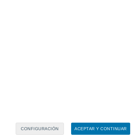
Calendario lunar
Lun
Mar
Mié
Jue
Vie
Sáb
Dom
6
7
8
9
10
11
12
13
14
15
16
17
18
19
CONFIGURACIÓN
ACEPTAR Y CONTINUAR