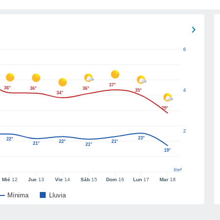
6
37°
36°
36°
36°
4
35°
34°
29°
2
23°
22°
22°
21°
21°
21°
19°
l/m²
Mié
12
Jue
13
Vie
14
Sáb
15
Dom
16
Lun
17
Mar
18
Mínima
Lluvia