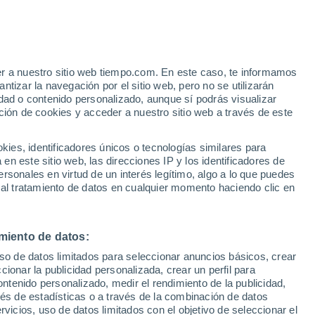
Cielos despejados en las
próximas horas
er a nuestro sitio web tiempo.com. En este caso, te informamos
tizar la navegación por el sitio web, pero no se utilizarán
dad o contenido personalizado, aunque sí podrás visualizar
/h
ción de cookies y acceder a nuestro sitio web a través de este
es, identificadores únicos o tecnologías similares para
n este sitio web, las direcciones IP y los identificadores de
 de
rsonales en virtud de un interés legítimo, algo a lo que puedes
 al tratamiento de datos en cualquier momento haciendo clic en
 temperatura
Radar de lluvia
Satélites
Modelos
miento de datos:
uso de datos limitados para seleccionar anuncios básicos, crear
omingo
Lunes
Martes
Miércoles
ccionar la publicidad personalizada, crear un perfil para
9 Ago
10 Ago
11 Ago
12 Ago
ontenido personalizado, medir el rendimiento de la publicidad,
vés de estadísticas o a través de la combinación de datos
rvicios, uso de datos limitados con el objetivo de seleccionar el