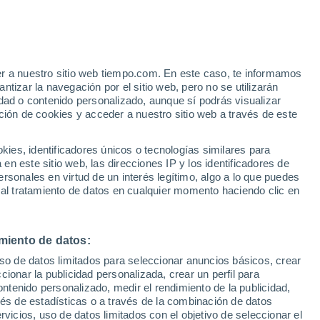
e
er a nuestro sitio web tiempo.com. En este caso, te informamos
:
46%
tizar la navegación por el sitio web, pero no se utilizarán
dad o contenido personalizado, aunque sí podrás visualizar
ción de cookies y acceder a nuestro sitio web a través de este
s y
es, identificadores únicos o tecnologías similares para
n este sitio web, las direcciones IP y los identificadores de
rsonales en virtud de un interés legítimo, algo a lo que puedes
 temperatura
Radar de lluvia
Satélites
Modelos
 al tratamiento de datos en cualquier momento haciendo clic en
miento de datos:
omingo
Lunes
Martes
Miércoles
uso de datos limitados para seleccionar anuncios básicos, crear
9 Ago
10 Ago
11 Ago
12 Ago
ccionar la publicidad personalizada, crear un perfil para
ontenido personalizado, medir el rendimiento de la publicidad,
vés de estadísticas o a través de la combinación de datos
rvicios, uso de datos limitados con el objetivo de seleccionar el
90%
80%