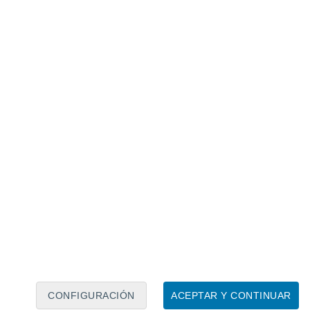
Calendario lunar
Lun
Mar
Mié
Jue
Vie
Sáb
Dom
6
7
8
9
10
11
12
13
14
15
16
17
18
19
CONFIGURACIÓN
ACEPTAR Y CONTINUAR