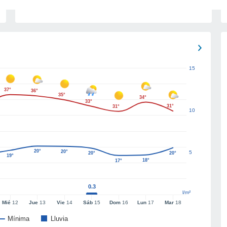
15
37°
36°
35°
34°
33°
31°
31°
10
20°
20°
5
20°
20°
19°
18°
17°
0.3
l/m²
Mié
12
Jue
13
Vie
14
Sáb
15
Dom
16
Lun
17
Mar
18
Mínima
Lluvia