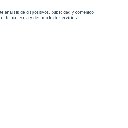
2.2 l/m²
0.2 l/m²
33°
/
19°
31°
/
18°
33°
/
18°
37°
/
19°
e análisis de dispositivos, publicidad y contenido
n de audiencia y desarrollo de servicios.
-
47
km/h
11
-
25
km/h
10
-
27
km/h
5
-
34
km/h
oy
, 6 de agosto
Oeste
0 Bajo
2
-
5 km/h
FPS:
no
Suroeste
0 Bajo
2
-
6 km/h
FPS:
no
Suroeste
0 Bajo
2
-
9 km/h
FPS:
no
Norte
1 Bajo
1
-
11 km/h
FPS:
no