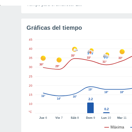
Tiempo para el amanecer
2m
Gráficas del tiempo
45
40
35°
35
33°
33°
31°
30°
29°
30
25
20
19°
18°
18°
15
16°
16°
14°
2.2
10
0.2
°C
Jue
6
Vie
7
Sáb
8
Dom
9
Lun
10
Mar
11
Máxima