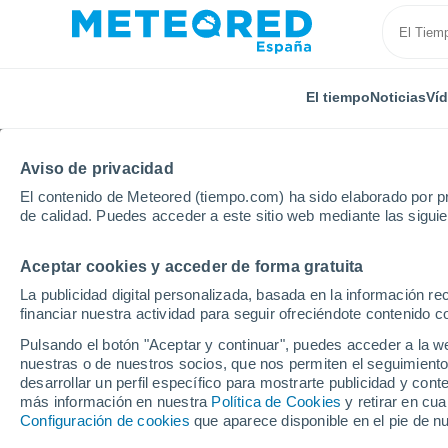
El tiempo
Noticias
Ví
Aviso de privacidad
El contenido de Meteored (tiempo.com) ha sido elaborado por pr
de calidad. Puedes acceder a este sitio web mediante las sigui
Aceptar cookies y acceder de forma gratuita
Inicio
Francia
Auvernia-Ródano-Alpes
Alto Loir
La publicidad digital personalizada, basada en la información r
financiar nuestra actividad para seguir ofreciéndote contenido c
El Tiempo en Saint-Jul
Pulsando el botón "Aceptar y continuar", puedes acceder a la w
nuestras o de nuestros socios, que nos permiten el seguimiento
05:59
Jueves
desarrollar un perfil específico para mostrarte publicidad y co
más información en nuestra
Política de Cookies
y retirar en cu
Configuración de cookies
que aparece disponible en el pie de n
Cielo despejado