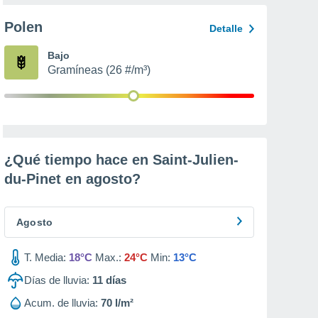
Polen
Detalle
Bajo
Gramíneas (26 #/m³)
¿Qué tiempo hace en Saint-Julien-
du-Pinet en
agosto
?
Agosto
T. Media:
18°C
Max.:
24°C
Min:
13°C
Días de lluvia:
11
días
Acum. de lluvia:
70 l/m²