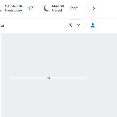
Saint-Julien-du-Pinet
Madrid
Barcelona
17°
24°
Haute-Loire
Madrid
Barcelona
°C
uí