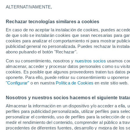
17°
ALTERNATIVAMENTE,
Rechazar tecnologías similares a cookies
Menguant
En caso de no aceptar la instalación de cookies, puedes acced
Iluminada
Sensación de 17°
de que solo se instalarán cookies que sean necesarias para garan
cookies para analizar el comportamiento ni para mostrar publici
publicidad general no personalizada. Puedes rechazar la instala
abono pulsando el botón "Rechazar".
Atención al fin de semana
España podrá registrar tormentas muy fuerte
Con su consentimiento, nosotros y
nuestros socios
usamos cooki
con fenómenos adversos
almacenar, acceder y procesar datos personales como su visita e
cookies. Es posible que algunos proveedores traten tus datos pe
El Tiempo 1 - 7 días
Por horas
Actualidad
Mapa de
oponerte. Para ello, puede retirar su consentimiento u oponerse
"Configurar"
o en nuestra
Política de Cookies
en este sitio web.
Nosotros y nuestros socios hacemos el siguiente trata
Mañana
Sábado
D
Hoy
Almacenar la información en un dispositivo y/o acceder a ella, 
7 Ago
8 Ago
6 Ago
perfiles para publicidad personalizada, utilizar perfiles para sele
personalizar el contenido, uso de perfiles para la selección de c
medir el rendimiento del contenido, comprender al público a tra
procedentes de diferentes fuentes, desarrollo y mejora de los se