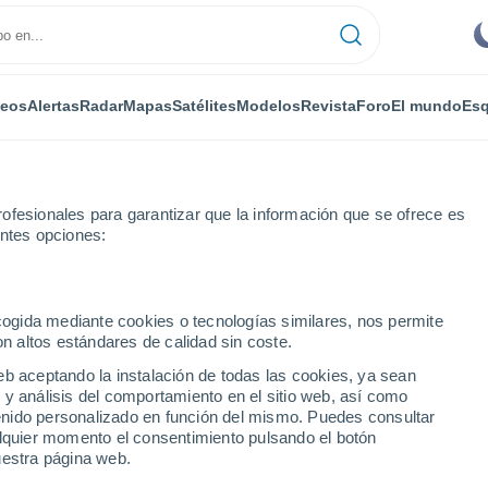
deos
Alertas
Radar
Mapas
Satélites
Modelos
Revista
Foro
El mundo
Esq
ofesionales para garantizar que la información que se ofrece es
entes opciones:
a
Saint-Julien-du-Pinet
ecogida mediante cookies o tecnologías similares, nos permite
on altos estándares de calidad sin coste.
ien-du-Pinet
eb aceptando la instalación de todas las cookies, ya sean
 y análisis del comportamiento en el sitio web, así como
...
ntenido personalizado en función del mismo. Puedes consultar
alquier momento el consentimiento pulsando el botón
Por horas
uestra página web.
Cielos despejados en las
próximas horas