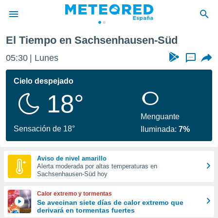
El Tiempo en Sachsenhausen-Süd
privacidad
05:30
Lunes
...
o de
tiempo.com)
borado por
Cielo despejado
es para
18°
ue la
 que se
e calidad.
Menguante
eder a este
Sensación de 18°
Iluminada:
7%
ediante las
opciones:
Aviso de nivel amarillo
ookies y
Alerta moderada por altas temperaturas en
e forma
Sachsenhausen-Süd hoy
d digital
Calor extremo y tormentas
ada, basada
Se avecinan siete días de calor extremo que
derivará en tormentas fuertes
mación