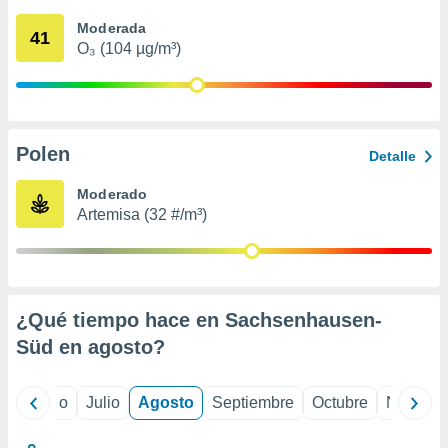
 seleccionar
o.
Moderada
41
O₃ (104 µg/m³)
calización
precisa e
ión mediante
, publicidad
Polen
Detalle
dos,
 publicidad
Moderado
,
Artemisa (32 #/m³)
ón de
 desarrollo
s.
tros 1199
ios
¿Qué tiempo hace en Sachsenhausen-
Süd en
agosto
?
yo
Junio
Julio
Agosto
Septiembre
Octubre
Noviemb