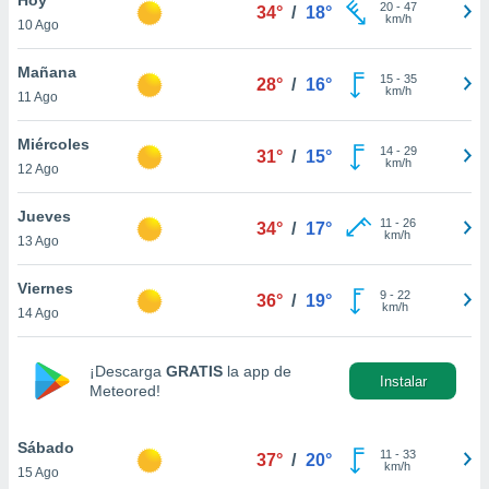
20
-
47
34°
/
18°
km/h
10 Ago
do en
 mismo.
sultar más
Mañana
15
-
35
28°
/
16°
 en nuestra
km/h
11 Ago
 Cookies
y
ualquier
Miércoles
14
-
29
31°
/
15°
km/h
12 Ago
ento
 botón
ación de
Jueves
11
-
26
34°
/
17°
kies
km/h
13 Ago
 disponible
e nuestra
Viernes
9
-
22
.
36°
/
19°
km/h
14 Ago
IVAMENTE,
¡Descarga
GRATIS
la app de
Instalar
Meteored!
as
 a cookies
Sábado
 no aceptar
11
-
33
37°
/
20°
km/h
15 Ago
ón de