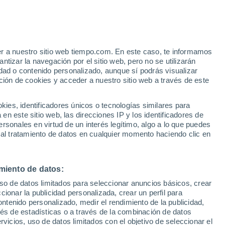
Vakhrushevo
VIENTO
PRECIPITACIÓN
er a nuestro sitio web tiempo.com. En este caso, te informamos
12
15
18
21
00
03
06
09
12
15
18
21
00
tizar la navegación por el sitio web, pero no se utilizarán
dad o contenido personalizado, aunque sí podrás visualizar
ción de cookies y acceder a nuestro sitio web a través de este
es, identificadores únicos o tecnologías similares para
28°
n este sitio web, las direcciones IP y los identificadores de
26°
rsonales en virtud de un interés legítimo, algo a lo que puedes
25°
 al tratamiento de datos en cualquier momento haciendo clic en
24°
23°
23°
23°
21°
21°
21°
20°
19°
miento de datos:
18°
uso de datos limitados para seleccionar anuncios básicos, crear
ccionar la publicidad personalizada, crear un perfil para
1.5
1.3
ontenido personalizado, medir el rendimiento de la publicidad,
0.8
vés de estadísticas o a través de la combinación de datos
0.4
0.4
0.3
0.2
rvicios, uso de datos limitados con el objetivo de seleccionar el