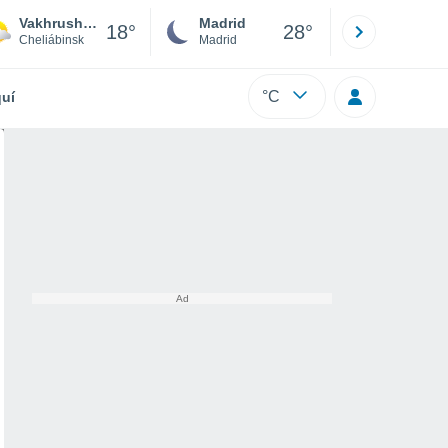
Vakhrushevo
Madrid
Barcelona
18°
28°
Cheliábinsk
Madrid
Barcelona
°C
uí