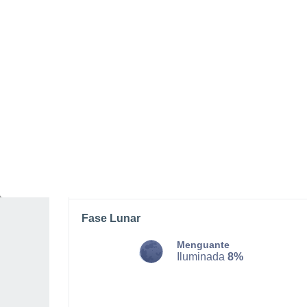
LUNES, 10 DE AGOSTO
Por la mañana
Chubascos tormentosos con
cielo parcialmente nuboso
Salida del sol a las
05:17
Puesta del sol a las
20:38
Primera luz a las
04:33
Última luz a las
21:22
Fase Lunar
Menguante
Iluminada
8%