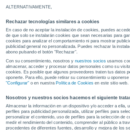
Gráfica del tiempo por horas en 
ALTERNATIVAMENTE,
SÍMBOLO
TEMPERATURA
Rechazar tecnologías similares a cookies
En caso de no aceptar la instalación de cookies, puedes acced
00
03
06
09
12
15
18
21
00
03
06
09
de que solo se instalarán cookies que sean necesarias para garan
cookies para analizar el comportamiento ni para mostrar publici
publicidad general no personalizada. Puedes rechazar la instala
abono pulsando el botón "Rechazar".
Con su consentimiento, nosotros y
nuestros socios
usamos cooki
28°
27°
almacenar, acceder y procesar datos personales como su visita e
cookies. Es posible que algunos proveedores traten tus datos pe
25°
25°
oponerte. Para ello, puede retirar su consentimiento u oponerse
"Configurar"
o en nuestra
Política de Cookies
en este sitio web.
23°
21°
21°
20°
Nosotros y nuestros socios hacemos el siguiente trata
19°
19°
18°
Almacenar la información en un dispositivo y/o acceder a ella, 
perfiles para publicidad personalizada, utilizar perfiles para sele
personalizar el contenido, uso de perfiles para la selección de c
medir el rendimiento del contenido, comprender al público a tra
procedentes de diferentes fuentes, desarrollo y mejora de los se