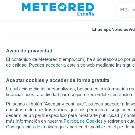
El tiempo
Noticias
Ví
Aviso de privacidad
El contenido de Meteored (tiempo.com) ha sido elaborado por pr
de calidad. Puedes acceder a este sitio web mediante las sigui
Aceptar cookies y acceder de forma gratuita
Inicio
Rusia
Óblast de Cheliábinsk
Vakhrushevo
La publicidad digital personalizada, basada en la información r
financiar nuestra actividad para seguir ofreciéndote contenido c
El tiempo en Vakhrush
Pulsando el botón "Aceptar y continuar", puedes acceder a la w
nuestras o de nuestros socios, que nos permiten el seguimiento
desarrollar un perfil específico para mostrarte publicidad y co
El Tiempo 1 - 7 días
Por horas
más información en nuestra
Política de Cookies
y retirar en cu
Configuración de cookies
que aparece disponible en el pie de n