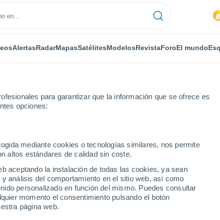
deos
Alertas
Radar
Mapas
Satélites
Modelos
Revista
Foro
El mundo
Esq
ofesionales para garantizar que la información que se ofrece es
entes opciones:
Por horas
ecogida mediante cookies o tecnologías similares, nos permite
on altos estándares de calidad sin coste.
evo por horas
eb aceptando la instalación de todas las cookies, ya sean
 y análisis del comportamiento en el sitio web, así como
ntenido personalizado en función del mismo. Puedes consultar
alquier momento el consentimiento pulsando el botón
uestra página web.