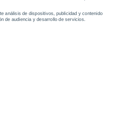
Lunes
10
e análisis de dispositivos, publicidad y contenido
n de audiencia y desarrollo de servicios.
en Vakhrushevo
19°
Nubes y claros
02:00
Sensación T.
19°
18°
Nubes y claros
05:00
Sensación T.
18°
20°
Nubes y claros
08:00
Sensación T.
20°
25°
Nubes y claros
11:00
Sensación T.
26°