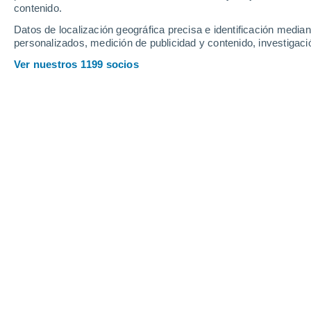
Sábado
8
Domingo
9
contenido.
Datos de localización geográfica precisa e identificación mediant
personalizados, medición de publicidad y contenido, investigació
Ver nuestros 1199 socios
La previsión del tiempo por horas 
SÁBADO, 08 DE AGOSTO
La mayor parte del día
Nubes y claros
Salida del sol a las
05:13
Puesta del sol a las
20:43
Primera luz a las
04:28
Última luz a las
21:27
Fase Lunar