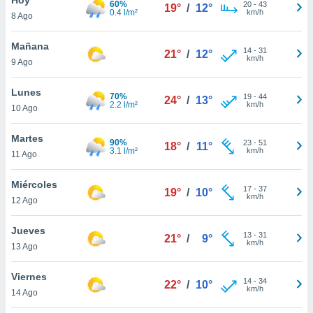
60%
20
-
43
19°
/
12°
0.4 l/m²
km/h
8 Ago
do en
 mismo.
sultar más
Mañana
14
-
31
21°
/
12°
 en nuestra
km/h
9 Ago
 Cookies
y
ualquier
Lunes
70%
19
-
44
24°
/
13°
2.2 l/m²
km/h
10 Ago
ento
 botón
ación de
Martes
90%
23
-
51
18°
/
11°
kies
3.1 l/m²
km/h
11 Ago
 disponible
e nuestra
Miércoles
17
-
37
.
19°
/
10°
km/h
12 Ago
IVAMENTE,
Jueves
13
-
31
21°
/
9°
km/h
13 Ago
as
 a cookies
Viernes
14
-
34
22°
/
10°
km/h
 no aceptar
14 Ago
ón de