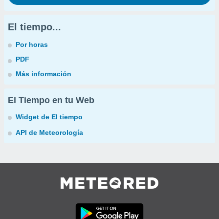
El tiempo...
Por horas
PDF
Más información
El Tiempo en tu Web
Widget de El tiempo
API de Meteorología