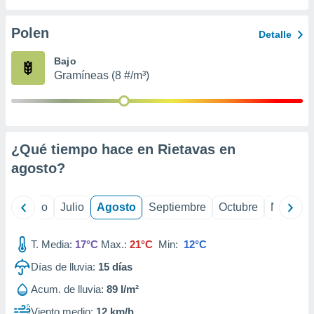
 seleccionar
o.
Polen
Detalle
calización
precisa e
Bajo
ión mediante
Gramíneas (8 #/m³)
, publicidad
dos,
 publicidad
,
¿Qué tiempo hace en Rietavas en
ón de
agosto
?
 desarrollo
s.
tros 1199
yo
Junio
Julio
Agosto
Septiembre
Octubre
Noviemb
ios
T. Media:
17°C
Max.:
21°C
Min:
12°C
Días de lluvia:
15
días
Acum. de lluvia:
89 l/m²
Viento medio:
12 km/h