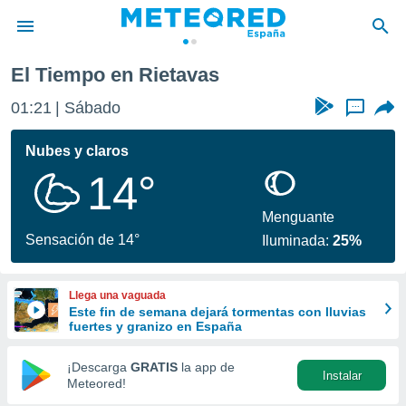
El Tiempo en Rietavas
privacidad
01:21
Sábado
...
o de
tiempo.com)
borado por
Nubes y claros
es para
14°
ue la
 que se
e calidad.
Menguante
eder a este
Sensación de 14°
Iluminada:
25%
ediante las
opciones:
Llega una vaguada
ookies y
Este fin de semana dejará tormentas con lluvias
e forma
fuertes y granizo en España
d digital
¡Descarga
GRATIS
la app de
Instalar
ada, basada
Meteored!
mación