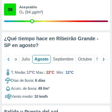
 seleccionar
o.
Aceptable
38
O₃ (94 µg/m³)
calización
precisa e
ión mediante
, publicidad
¿Qué tiempo hace en Ribeirão Grande -
dos,
SP en
agosto
?
 publicidad
,
ón de
yo
Junio
Julio
Agosto
Septiembre
Octubre
Noviemb
 desarrollo
s.
T. Media:
17°C
Max.:
22°C
Min:
12°C
tros 1199
ios
Días de lluvia:
6
días
Acum. de lluvia:
49 l/m²
Viento medio:
10 km/h
Salida y Puesta del sol