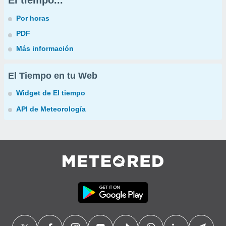
El tiempo...
Por horas
PDF
Más información
El Tiempo en tu Web
Widget de El tiempo
API de Meteorología