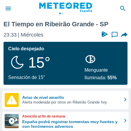
El Tiempo en Ribeirão Grande - SP
privacidad
23:33
Miércoles
...
o de
tiempo.com)
borado por
Cielo despejado
es para
15°
ue la
 que se
e calidad.
Menguante
eder a este
Sensación de 15°
Iluminada:
55%
ediante las
opciones:
ookies y
Aviso de nivel amarillo
Alerta moderada por otros en Ribeirão Grande hoy
e forma
d digital
Atención al fin de semana
ada, basada
España podrá registrar tormentas muy fuertes y
con fenómenos adversos
mación