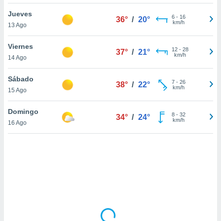
uedes
uestro sitio
Jueves
6
-
16
36°
/
20°
.com. En
km/h
13 Ago
te
 de que
Viernes
talarán
12
-
28
37°
/
21°
km/h
14 Ago
e sean
para
a
Sábado
7
-
26
38°
/
22°
por el sitio
km/h
15 Ago
o se
cookies para
Domingo
8
-
32
34°
/
24°
km/h
16 Ago
nto ni para
licidad o
ado, aunque
sualizar
general no
ada. Puedes
 instalación
y acceder a
io web a
ste abono