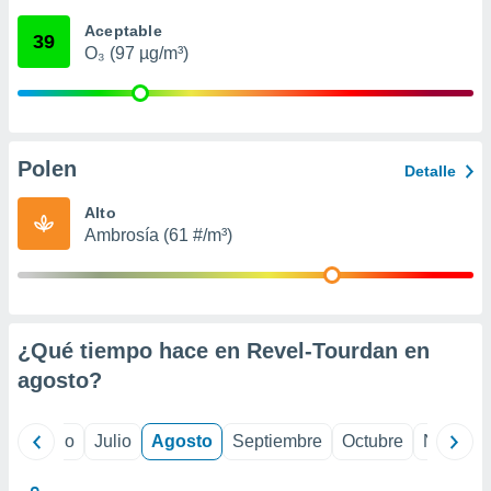
 seleccionar
o.
Aceptable
39
O₃ (97 µg/m³)
calización
precisa e
ión mediante
, publicidad
Polen
Detalle
dos,
 publicidad
Alto
,
Ambrosía (61 #/m³)
ón de
 desarrollo
s.
tros 1199
ios
¿Qué tiempo hace en Revel-Tourdan en
agosto
?
yo
Junio
Julio
Agosto
Septiembre
Octubre
Noviemb