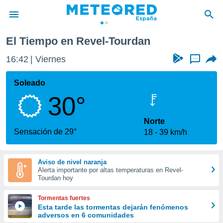
rdan
El Tiempo en Revel-Tourdan
privacidad
16:42
Viernes
...
o de
tiempo.com)
borado por
Soleado
es para
30°
ue la
 que se
e calidad.
Norte
eder a este
Sensación de 29°
18
39 km/h
ediante las
opciones:
Aviso de nivel naranja
ookies y
Alerta importante por altas temperaturas en Revel-
e forma
Tourdan hoy
d digital
Tormentas fuertes
ada, basada
Esta tarde las tormentas dejarán fenómenos
adversos en 6 comunidades
mación