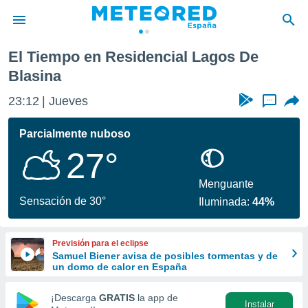
 De Blasina
El Tiempo en Residencial Lagos De
privacidad
Blasina
o de
tiempo.com)
23:12
Jueves
...
borado por
es para
Parcialmente nuboso
ue la
 que se
27°
e calidad.
eder a este
Menguante
ediante las
Sensación de 30°
opciones:
Iluminada:
44%
ookies y
e forma
Previsión para el eclipse
Samuel Biener avisa de posibles tormentas y de
un domo de calor en España
d digital
ada, basada
¡Descarga
GRATIS
la app de
mación
Instalar