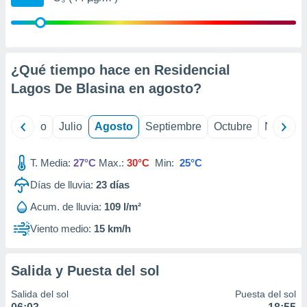
 seleccionar
o.
calización
precisa e
ión mediante
¿Qué tiempo hace en Residencial
Lagos De Blasina en
agosto
?
, publicidad
dos,
yo
Junio
Julio
Agosto
Septiembre
Octubre
Noviemb
 publicidad
,
ón de
T. Media:
27°C
Max.:
30°C
Min:
25°C
 desarrollo
s.
Días de lluvia:
23
días
tros 1199
Acum. de lluvia:
109 l/m²
ios
Viento medio:
15 km/h
Salida y Puesta del sol
Salida del sol
Puesta del sol