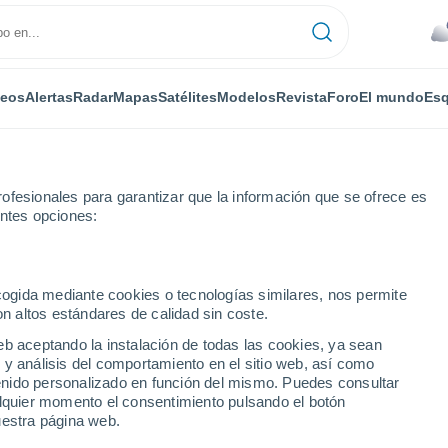
deos
Alertas
Radar
Mapas
Satélites
Modelos
Revista
Foro
El mundo
Esq
ofesionales para garantizar que la información que se ofrece es
entes opciones:
Requínoa
ecogida mediante cookies o tecnologías similares, nos permite
on altos estándares de calidad sin coste.
eb aceptando la instalación de todas las cookies, ya sean
 y análisis del comportamiento en el sitio web, así como
...
ntenido personalizado en función del mismo. Puedes consultar
alquier momento el consentimiento pulsando el botón
Por horas
uestra página web.
Cielos nubosos en las próximas
horas