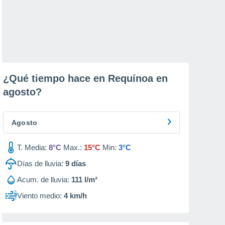
¿Qué tiempo hace en Requínoa en
agosto
?
Agosto
T. Media:
8°C
Max.:
15°C
Min:
3°C
Días de lluvia:
9
días
Acum. de lluvia:
111 l/m²
Viento medio:
4 km/h