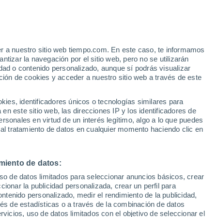
Aviso de nivel amarillo
Alerta moderada por viento en
Requínoa hoy
er a nuestro sitio web tiempo.com. En este caso, te informamos
tizar la navegación por el sitio web, pero no se utilizarán
dad o contenido personalizado, aunque sí podrás visualizar
ción de cookies y acceder a nuestro sitio web a través de este
es, identificadores únicos o tecnologías similares para
n este sitio web, las direcciones IP y los identificadores de
rsonales en virtud de un interés legítimo, algo a lo que puedes
e nubosidad
Radar de lluvia
Satélites
Modelos
 al tratamiento de datos en cualquier momento haciendo clic en
miento de datos:
Lunes
Martes
Miércoles
Jueves
uso de datos limitados para seleccionar anuncios básicos, crear
10 Ago
11 Ago
12 Ago
13 Ago
ccionar la publicidad personalizada, crear un perfil para
ontenido personalizado, medir el rendimiento de la publicidad,
vés de estadísticas o a través de la combinación de datos
rvicios, uso de datos limitados con el objetivo de seleccionar el
70%
80%