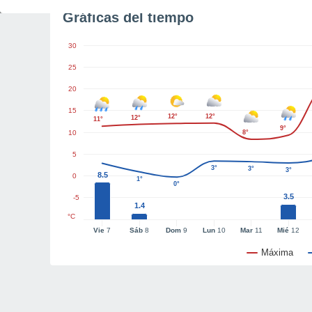
Gráficas del tiempo
30
25
20
15
12°
12°
12°
11°
9°
10
8°
5
3°
3°
3°
8.5
0
1°
0°
3.5
-5
1.4
°C
Vie
7
Sáb
8
Dom
9
Lun
10
Mar
11
Mié
12
Máxima