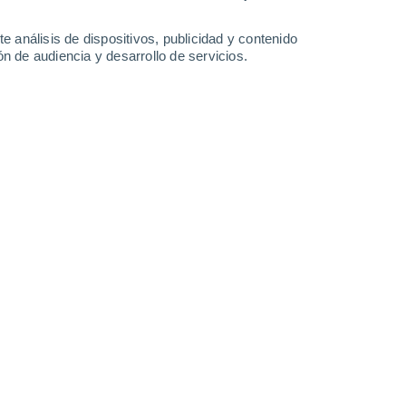
3.5 l/m²
3.3 l/m²
12°
/
3°
8°
/
3°
9°
/
3°
20°
/
4°
e análisis de dispositivos, publicidad y contenido
n de audiencia y desarrollo de servicios.
-
18
km/h
4
-
16
km/h
7
-
19
km/h
8
-
21
km/h
sto
nuboso
Sur
0 Bajo
0
-
4 km/h
FPS:
no
nuboso
Suroeste
0 Bajo
2
-
4 km/h
FPS:
no
nuboso
Oeste
0 Bajo
4
-
12 km/h
FPS:
no
nuboso
Suroeste
2 Bajo
7
-
20 km/h
FPS:
no