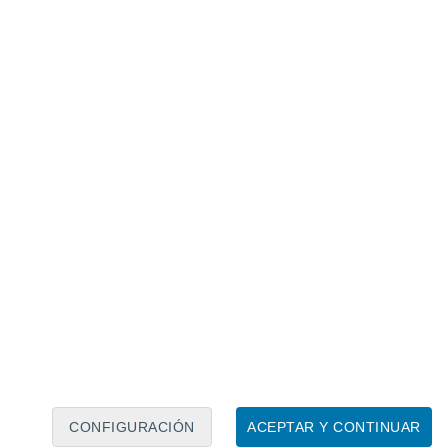
Calendario lunar
Lun
Mar
Mié
Jue
Vie
Sáb
Dom
7
8
9
10
11
12
13
14
15
16
17
18
19
20
CONFIGURACIÓN
ACEPTAR Y CONTINUAR