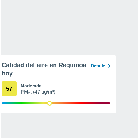
Calidad del aire en Requínoa
Detalle
hoy
Moderada
57
PM₂₅ (47 µg/m³)