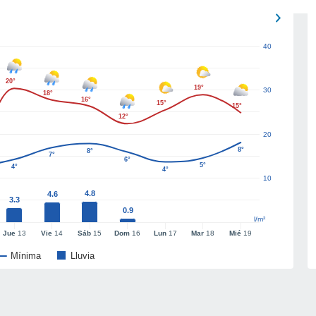
40
20°
19°
30
18°
16°
15°
15°
12°
20
8°
8°
7°
6°
5°
4°
4°
10
4.8
4.6
3.3
0.9
l/m²
Jue
13
Vie
14
Sáb
15
Dom
16
Lun
17
Mar
18
Mié
19
Mínima
Lluvia