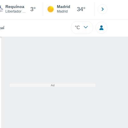
Requínoa
Madrid
Barcelona
3°
34°
Libertador Gen. Bernardo O'Higgins
Madrid
Barcelona
°C
uí