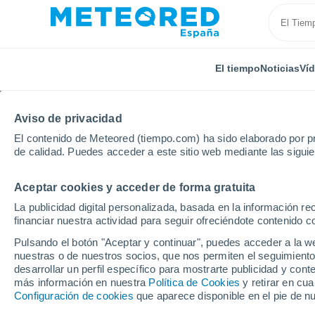
El tiempo
Noticias
Ví
Aviso de privacidad
El contenido de Meteored (tiempo.com) ha sido elaborado por pr
de calidad. Puedes acceder a este sitio web mediante las sigui
Aceptar cookies y acceder de forma gratuita
Inicio
Chile
Libertador Gen. Bernardo O'Higgins
La publicidad digital personalizada, basada en la información r
financiar nuestra actividad para seguir ofreciéndote contenido c
El Tiempo en Requínoa
Pulsando el botón "Aceptar y continuar", puedes acceder a la w
nuestras o de nuestros socios, que nos permiten el seguimiento
07:17
Viernes
desarrollar un perfil específico para mostrarte publicidad y co
más información en nuestra
Política de Cookies
y retirar en cu
Configuración de cookies
que aparece disponible en el pie de n
Parcialmente nuboso