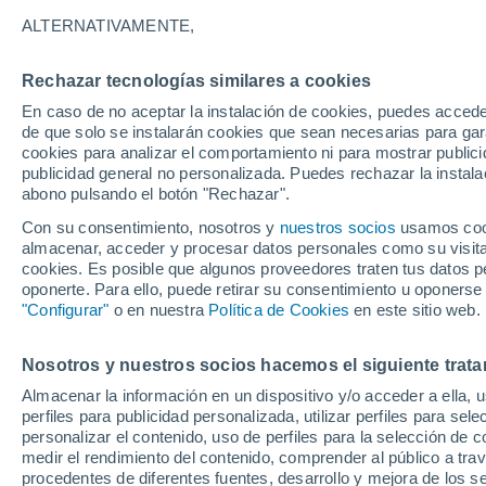
3°
ALTERNATIVAMENTE,
Rechazar tecnologías similares a cookies
Sur
En caso de no aceptar la instalación de cookies, puedes acced
Sensación de 4°
0
-
4 km/h
de que solo se instalarán cookies que sean necesarias para garan
cookies para analizar el comportamiento ni para mostrar publici
publicidad general no personalizada. Puedes rechazar la instala
abono pulsando el botón "Rechazar".
Tormentas fuertes
Esta tarde las tormentas dejarán fenómenos
Con su consentimiento, nosotros y
nuestros socios
usamos cooki
adversos en 6 comunidades
almacenar, acceder y procesar datos personales como su visita e
cookies. Es posible que algunos proveedores traten tus datos pe
El Tiempo 1 - 7 días
Por horas
Actualidad
Mapa d
oponerte. Para ello, puede retirar su consentimiento u oponerse
"Configurar"
o en nuestra
Política de Cookies
en este sitio web.
Nosotros y nuestros socios hacemos el siguiente trata
Mañana
Domingo
Hoy
Almacenar la información en un dispositivo y/o acceder a ella, 
8 Ago
9 Ago
7 Ago
perfiles para publicidad personalizada, utilizar perfiles para sele
personalizar el contenido, uso de perfiles para la selección de c
medir el rendimiento del contenido, comprender al público a tra
procedentes de diferentes fuentes, desarrollo y mejora de los se
90%
90%