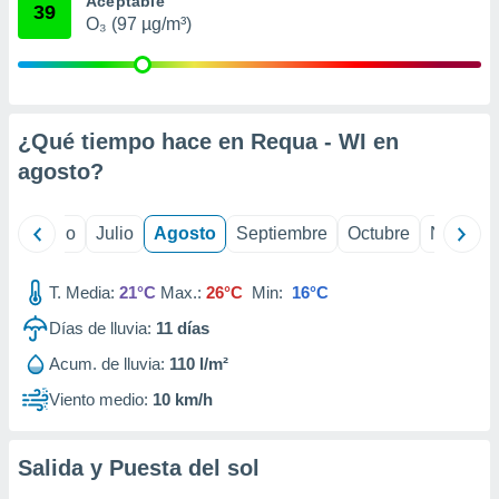
Aceptable
 seleccionar
39
o.
O₃ (97 µg/m³)
calización
precisa e
ión mediante
¿Qué tiempo hace en Requa - WI en
, publicidad
agosto
?
dos,
 publicidad
,
yo
Junio
Julio
Agosto
Septiembre
Octubre
Noviemb
ón de
 desarrollo
s.
T. Media:
21°C
Max.:
26°C
Min:
16°C
tros 1199
Días de lluvia:
11
días
ios
Acum. de lluvia:
110 l/m²
Viento medio:
10 km/h
Salida y Puesta del sol