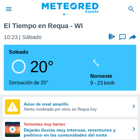
El Tiempo en Requa - WI
privacidad
10:23
Sábado
...
o de
tiempo.com)
borado por
Soleado
es para
20°
ue la
 que se
e calidad.
Noroeste
eder a este
Sensación de 20°
9
23 km/h
ediante las
opciones:
ookies y
Aviso de nivel amarillo
Alerta moderada por otros en Requa hoy
e forma
d digital
Tormentas muy fuertes
ada, basada
Dejarán lluvias muy intensas, reventones y
pedrisco en las comunidades del norte
mación