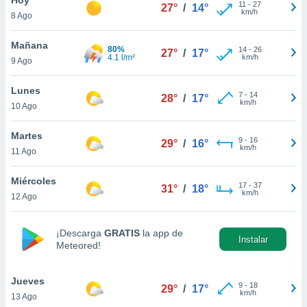
11
-
27
27°
/
14°
km/h
8 Ago
do en
 mismo.
sultar más
Mañana
80%
14
-
26
27°
/
17°
 en nuestra
4.1 l/m²
km/h
9 Ago
 Cookies
y
ualquier
Lunes
7
-
14
28°
/
17°
km/h
10 Ago
ento
 botón
ación de
Martes
9
-
16
29°
/
16°
kies
km/h
11 Ago
 disponible
e nuestra
Miércoles
17
-
37
.
31°
/
18°
km/h
12 Ago
IVAMENTE,
¡Descarga
GRATIS
la app de
Instalar
Meteored!
as
 a cookies
Jueves
 no aceptar
9
-
18
29°
/
17°
km/h
13 Ago
ón de