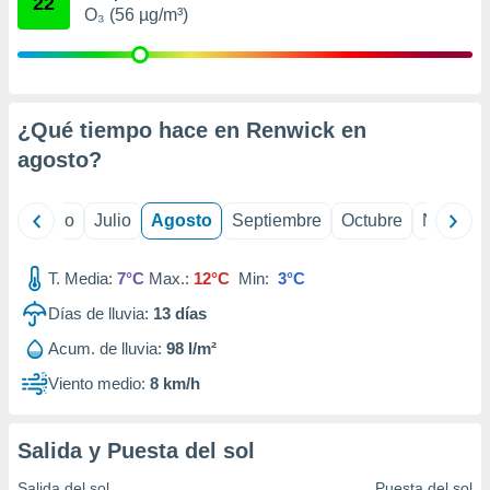
22
 seleccionar
O₃ (56 µg/m³)
o.
calización
precisa e
ión mediante
¿Qué tiempo hace en Renwick en
, publicidad
agosto
?
dos,
 publicidad
yo
Junio
Julio
Agosto
Septiembre
Octubre
Noviemb
,
ón de
 desarrollo
T. Media:
7°C
Max.:
12°C
Min:
3°C
s.
Días de lluvia:
13
días
tros 1199
ios
Acum. de lluvia:
98 l/m²
Viento medio:
8 km/h
Salida y Puesta del sol
Salida del sol
Puesta del sol