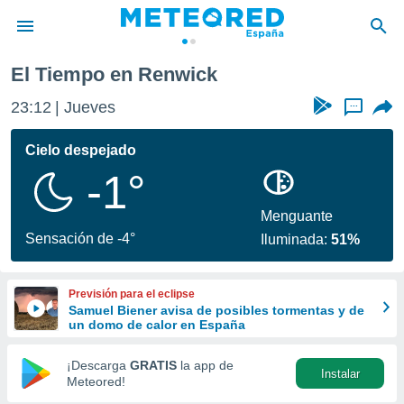
El Tiempo en Renwick
privacidad
23:12
Jueves
...
o de
tiempo.com)
borado por
Cielo despejado
es para
-1°
ue la
 que se
e calidad.
Menguante
eder a este
Sensación de -4°
Iluminada:
51%
ediante las
opciones:
Previsión para el eclipse
ookies y
Samuel Biener avisa de posibles tormentas y de
e forma
un domo de calor en España
d digital
¡Descarga
GRATIS
la app de
Instalar
ada, basada
Meteored!
mación