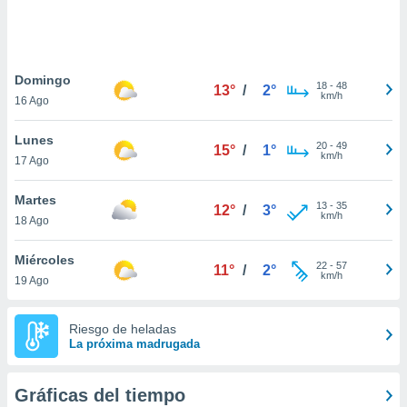
 botón
.
nto,
Domingo
18
-
48
13°
/
2°
km/h
16 Ago
cios
kies,
Lunes
ores únicos
20
-
49
15°
/
1°
km/h
17 Ago
as similares
nar,
rocesar
Martes
13
-
35
12°
/
3°
onales como
km/h
18 Ago
 este sitio
recciones IP
Miércoles
ficadores de
22
-
57
11°
/
2°
km/h
19 Ago
 posible
s
 traten tus
Riesgo de heladas
nales en
La próxima madrugada
 interés
go a lo que
nerte. Para
Gráficas del tiempo
retirar su