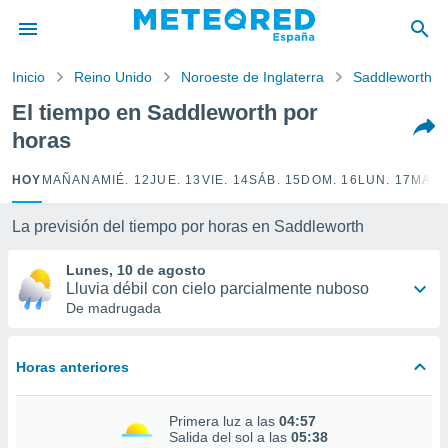
privacidad
o de
Inicio
Reino Unido
Noroeste de Inglaterra
Saddleworth
tiempo.com)
borado por
El tiempo en Saddleworth por
es para
horas
ue la
 que se
e calidad.
HOY
MAÑANA
MIÉ. 12
JUE. 13
VIE. 14
SÁB. 15
DOM. 16
LUN. 17
MAR.
eder a este
ediante las
La previsión del tiempo por horas en Saddleworth
opciones:
Lunes, 10 de agosto
ookies y
Lluvia débil con cielo parcialmente nuboso
e forma
De madrugada
d digital
ada, basada
Horas anteriores
mación
ediante
ecnologías
Primera luz a las
04:57
nos permite
Salida del sol a las
05:38