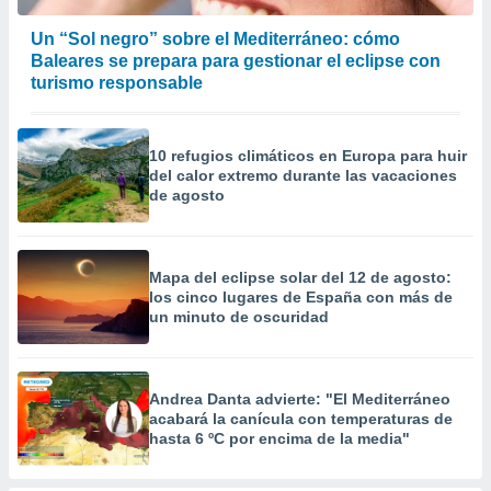
precisa e
ión mediante
Un “Sol negro” sobre el Mediterráneo: cómo
Baleares se prepara para gestionar el eclipse con
, publicidad
turismo responsable
dos,
 publicidad
10 refugios climáticos en Europa para huir
,
del calor extremo durante las vacaciones
ón de
de agosto
 desarrollo
s.
tros 1199
Mapa del eclipse solar del 12 de agosto:
ios
los cinco lugares de España con más de
un minuto de oscuridad
Andrea Danta advierte: "El Mediterráneo
acabará la canícula con temperaturas de
hasta 6 ºC por encima de la media"