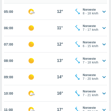
estra
ara seguir
Noroeste
e contenido
12°
05:00
8
-
18
km/h
stándares
ACEPTAR
sin coste.
Y
Noroeste
CONTINUAR
11°
06:00
 botón
7
-
17
km/h
continuar",
der a la
CONFIGURACIÓN
ndo la
Noroeste
12°
07:00
6
-
15
km/h
 de todas
, ya sean
de nuestros
Noroeste
13°
08:00
 nos
7
-
18
km/h
 y análisis
tamiento en
Noroeste
14°
09:00
7
-
20
km/h
b, así como
un perfil
para
Noroeste
16°
10:00
ublicidad y
7
-
21
km/h
do en
Noroeste
 mismo.
17°
11:00