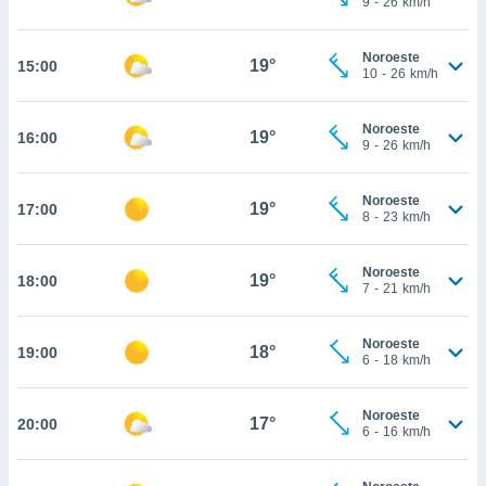
9
-
26
km/h
te
 de que
talarán
Noroeste
19°
15:00
e sean
10
-
26
km/h
para
a
Noroeste
por el sitio
19°
16:00
9
-
26
km/h
o se
cookies para
Noroeste
19°
17:00
nto ni para
8
-
23
km/h
licidad o
Noroeste
ado, aunque
19°
18:00
7
-
21
km/h
sualizar
general no
ada. Puedes
Noroeste
18°
19:00
 instalación
6
-
18
km/h
y acceder a
io web a
Noroeste
ste abono
17°
20:00
6
-
16
km/h
 botón
.