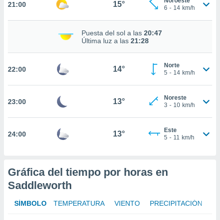
Noroeste
15°
21:00
6
-
14
km/h
nto,
cios
Puesta del sol a las
20:47
Última luz a las
21:28
kies,
ores únicos
as similares
Norte
14°
nar,
22:00
5
-
14
km/h
rocesar
onales como
 este sitio
Noreste
13°
23:00
3
-
10
km/h
recciones IP
ficadores de
 posible
Este
13°
24:00
s
5
-
11
km/h
 traten tus
nales en
 interés
Gráfica del tiempo por horas en
go a lo que
nerte. Para
Saddleworth
retirar su
ento u
SÍMBOLO
TEMPERATURA
VIENTO
PRECIPITACIÓN
 de datos