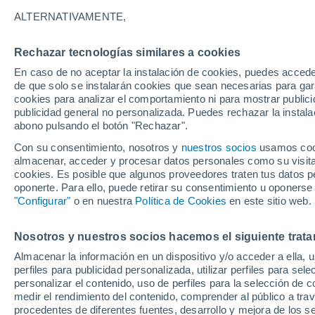
21°
ALTERNATIVAMENTE,
Rechazar tecnologías similares a cookies
Noroeste
En caso de no aceptar la instalación de cookies, puedes acced
Sensación de 21°
12
-
24 km
de que solo se instalarán cookies que sean necesarias para garan
cookies para analizar el comportamiento ni para mostrar publici
publicidad general no personalizada. Puedes rechazar la instala
abono pulsando el botón "Rechazar".
¿Lloverá en el eclipse?
Consulta el mapa de nubes y lluvia para el
Con su consentimiento, nosotros y
nuestros socios
usamos cooki
miércoles en España
almacenar, acceder y procesar datos personales como su visita e
cookies. Es posible que algunos proveedores traten tus datos pe
El Tiempo 1 - 7 días
Por horas
Actualidad
Mapa d
oponerte. Para ello, puede retirar su consentimiento u oponerse
"Configurar"
o en nuestra
Política de Cookies
en este sitio web.
Nosotros y nuestros socios hacemos el siguiente trata
Mañana
Martes
M
Hoy
Almacenar la información en un dispositivo y/o acceder a ella, 
10 Ago
11 Ago
9 Ago
perfiles para publicidad personalizada, utilizar perfiles para sele
personalizar el contenido, uso de perfiles para la selección de c
medir el rendimiento del contenido, comprender al público a tra
procedentes de diferentes fuentes, desarrollo y mejora de los se