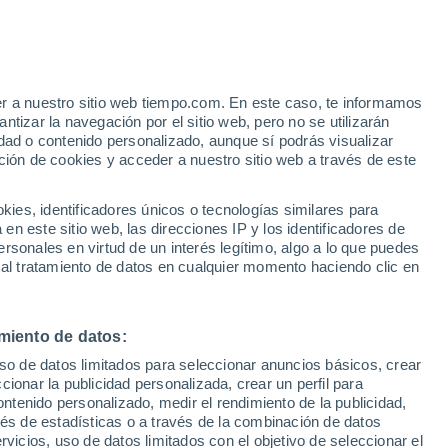
er a nuestro sitio web tiempo.com. En este caso, te informamos
/h
tizar la navegación por el sitio web, pero no se utilizarán
dad o contenido personalizado, aunque sí podrás visualizar
ción de cookies y acceder a nuestro sitio web a través de este
es, identificadores únicos o tecnologías similares para
n este sitio web, las direcciones IP y los identificadores de
rsonales en virtud de un interés legítimo, algo a lo que puedes
e nubosidad
Radar de lluvia
Satélites
Modelos
 al tratamiento de datos en cualquier momento haciendo clic en
miento de datos:
iércoles
Jueves
Viernes
Sábado
uso de datos limitados para seleccionar anuncios básicos, crear
12 Ago
13 Ago
14 Ago
15 Ago
ccionar la publicidad personalizada, crear un perfil para
ontenido personalizado, medir el rendimiento de la publicidad,
vés de estadísticas o a través de la combinación de datos
rvicios, uso de datos limitados con el objetivo de seleccionar el