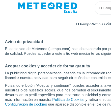
El tiempo
Noticias
Ví
Aviso de privacidad
El contenido de Meteored (tiempo.com) ha sido elaborado por pr
de calidad. Puedes acceder a este sitio web mediante las sigui
Aceptar cookies y acceder de forma gratuita
Inicio
Portugal
Distrito de Lisboa
Reguengo Gr
La publicidad digital personalizada, basada en la información r
financiar nuestra actividad para seguir ofreciéndote contenido c
El Tiempo en Regueng
Pulsando el botón "Aceptar y continuar", puedes acceder a la w
nuestras o de nuestros socios, que nos permiten el seguimiento
08:56
Domingo
desarrollar un perfil específico para mostrarte publicidad y co
más información en nuestra
Política de Cookies
y retirar en cu
Configuración de cookies
que aparece disponible en el pie de n
Nubes y claros