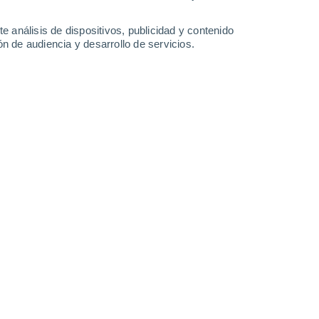
27°
/
19°
26°
/
19°
26°
/
20°
26°
/
19°
e análisis de dispositivos, publicidad y contenido
n de audiencia y desarrollo de servicios.
-
40
km/h
23
-
46
km/h
23
-
48
km/h
16
-
45
km/h
9 de agosto
Noroeste
1 Bajo
12
-
24 km/h
FPS:
no
Norte
2 Bajo
13
-
29 km/h
FPS:
no
Norte
4 Medio
14
-
31 km/h
FPS:
6-10
Norte
6 Alto
15
-
33 km/h
FPS:
15-25