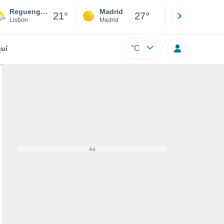
Reguengo Grande
Madrid
Barcelona
21°
27°
Lisbon
Madrid
Barcelona
°C
uí