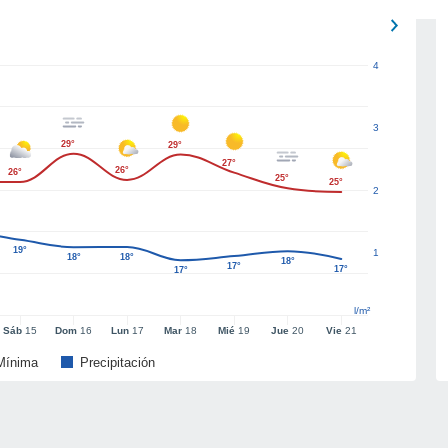
4
3
29°
29°
27°
26°
26°
25°
25°
2
19°
1
18°
18°
18°
17°
17°
17°
l/m²
Sáb
15
Dom
16
Lun
17
Mar
18
Mié
19
Jue
20
Vie
21
Mínima
Precipitación