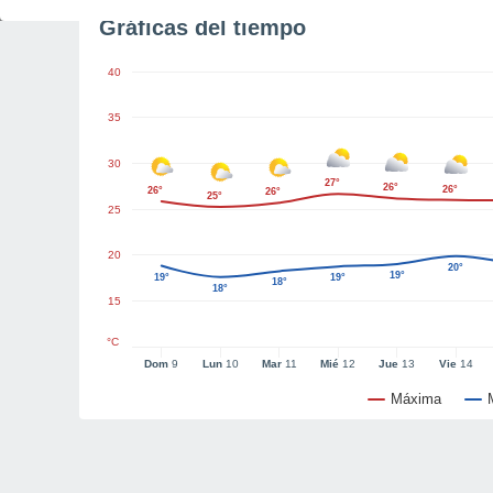
Gráficas del tiempo
40
35
30
27°
26°
26°
26°
26°
25°
25
20
20°
19°
19°
19°
18°
18°
15
°C
Dom
9
Lun
10
Mar
11
Mié
12
Jue
13
Vie
14
Máxima