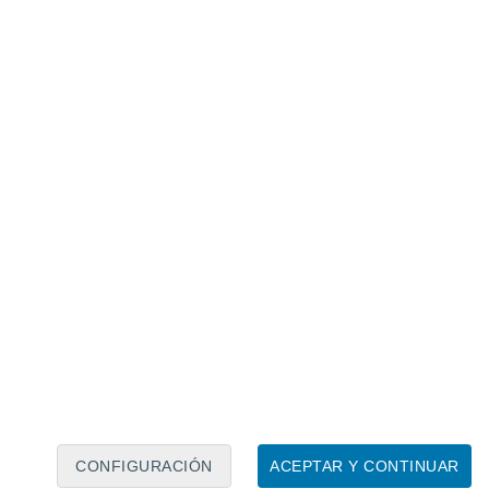
Calendario lunar
Lun
Mar
Mié
Jue
Vie
Sáb
Dom
9
10
11
12
13
14
15
16
17
18
19
20
21
22
CONFIGURACIÓN
ACEPTAR Y CONTINUAR