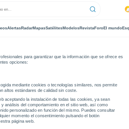
deos
Alertas
Radar
Mapas
Satélites
Modelos
Revista
Foro
El mundo
Esq
ofesionales para garantizar que la información que se ofrece es
entes opciones:
ande
ecogida mediante cookies o tecnologías similares, nos permite
on altos estándares de calidad sin coste.
o Grande
eb aceptando la instalación de todas las cookies, ya sean
 y análisis del comportamiento en el sitio web, así como
...
ntenido personalizado en función del mismo. Puedes consultar
alquier momento el consentimiento pulsando el botón
Por horas
uestra página web.
Intervalos nubosos en las
próximas horas