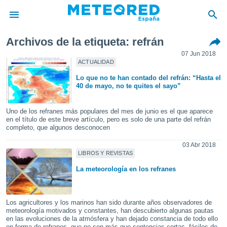
Archivos de la etiqueta: refrán
privacidad
07 Jun 2018
o de
ACTUALIDAD
tiempo.com)
Lo que no te han contado del refrán: “Hasta el
borado por
40 de mayo, no te quites el sayo”
es para
ue la
 que se
Uno de los refranes más populares del mes de junio es el que aparece
e calidad.
en el título de este breve artículo, pero es solo de una parte del refrán
completo, que algunos desconocen
eder a este
ediante las
03 Abr 2018
opciones:
LIBROS Y REVISTAS
ookies y
La meteorología en los refranes
e forma
d digital
Los agricultores y los marinos han sido durante años observadores de
ada, basada
meteorología motivados y constantes, han descubierto algunas pautas
en las evoluciones de la atmósfera y han dejado constancia de todo ello
mación
en forma de refranes, que no son más que sentencias cortas, fáciles de