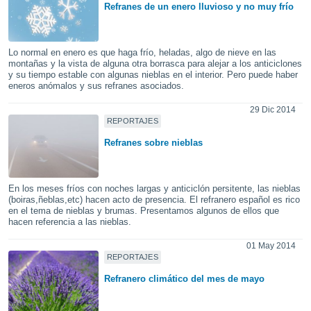
Refranes de un enero lluvioso y no muy frío
do en
 mismo.
sultar más
Lo normal en enero es que haga frío, heladas, algo de nieve en las
 en nuestra
montañas y la vista de alguna otra borrasca para alejar a los anticiclones
 Cookies
y
y su tiempo estable con algunas nieblas en el interior. Pero puede haber
ualquier
eneros anómalos y sus refranes asociados.
ento
29 Dic 2014
REPORTAJES
 botón
ación de
Refranes sobre nieblas
kies
 disponible
e nuestra
En los meses fríos con noches largas y anticiclón persitente, las nieblas
.
(boiras,ñeblas,etc) hacen acto de presencia. El refranero español es rico
en el tema de nieblas y brumas. Presentamos algunos de ellos que
IVAMENTE,
hacen referencia a las nieblas.
01 May 2014
as
REPORTAJES
 a cookies
Refranero climático del mes de mayo
 no aceptar
ón de