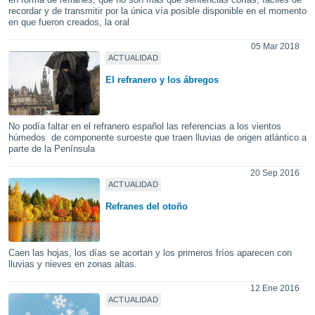
ediante
recordar y de transmitir por la única vía posible disponible en el momento
ecnologías
en que fueron creados, la oral
nos permite
estra
05 Mar 2018
ara seguir
ACTUALIDAD
e contenido
El refranero y los ábregos
stándares
ACEPTAR
sin coste.
Y
CONTINUAR
 botón
No podía faltar en el refranero español las referencias a los vientos
continuar",
húmedos de componente suroeste que traen lluvias de origen atlántico a
der a la
parte de la Península
CONFIGURACIÓN
ndo la
 de todas
20 Sep 2016
ACTUALIDAD
, ya sean
de nuestros
Refranes del otoño
 nos
 y análisis
tamiento en
Caen las hojas, los días se acortan y los primeros fríos aparecen con
lluvias y nieves en zonas altas.
b, así como
un perfil
12 Ene 2016
para
ACTUALIDAD
ublicidad y