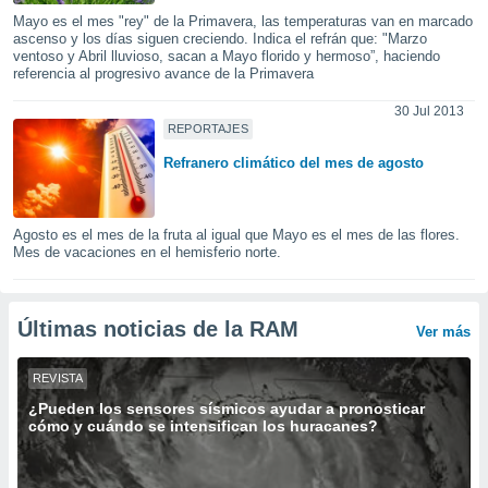
uedes
Mayo es el mes "rey" de la Primavera, las temperaturas van en marcado
uestro sitio
ascenso y los días siguen creciendo. Indica el refrán que: "Marzo
.com. En
ventoso y Abril lluvioso, sacan a Mayo florido y hermoso”, haciendo
te
referencia al progresivo avance de la Primavera
 de que
talarán
30 Jul 2013
e sean
REPORTAJES
para
Refranero climático del mes de agosto
a
por el sitio
o se
cookies para
Agosto es el mes de la fruta al igual que Mayo es el mes de las flores.
Mes de vacaciones en el hemisferio norte.
nto ni para
licidad o
Últimas noticias de la RAM
Ver más
ado, aunque
sualizar
general no
REVISTA
ada. Puedes
¿Pueden los sensores sísmicos ayudar a pronosticar
 instalación
cómo y cuándo se intensifican los huracanes?
y acceder a
io web a
ste abono