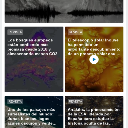
 botón
.
nto,
REVISTA
REVISTA
cios
kies,
Los bosques europeos
El telescopio solar Inouye
están perdiendo más
ha permitido un
ores únicos
biomasa desde 2018 y
importante descubrimiento
as similares
almacenando menos CO2
de un proceso solar oculto
nar,
hasta ahora
rocesar
onales como
 este sitio
recciones IP
ficadores de
 posible
s
 traten tus
REVISTA
REVISTA
nales en
Uno de los paisajes más
Arrakihs, la primera misión
 interés
surrealistas del mundo:
de la ESA liderada por
go a lo que
dunas blancas, lagos
España para estudiar la
nerte. Para
azules oscuros y verde
historia oculta de las
retirar su
vegetación
galaxias