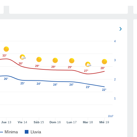
4
33°
3
30°
29°
29°
29°
28°
27°
26°
2
25°
24°
24°
24°
23°
22°
1
l/m²
Jue
13
Vie
14
Sáb
15
Dom
16
Lun
17
Mar
18
Mié
19
Mínima
Lluvia