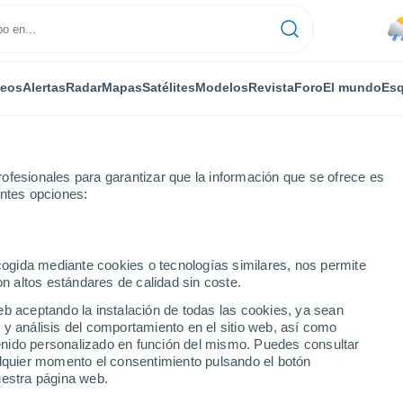
deos
Alertas
Radar
Mapas
Satélites
Modelos
Revista
Foro
El mundo
Esq
ofesionales para garantizar que la información que se ofrece es
entes opciones:
ecogida mediante cookies o tecnologías similares, nos permite
on altos estándares de calidad sin coste.
eb aceptando la instalación de todas las cookies, ya sean
 y análisis del comportamiento en el sitio web, así como
...
ntenido personalizado en función del mismo. Puedes consultar
alquier momento el consentimiento pulsando el botón
Por horas
uestra página web.
Calor Húmedo Sofocante en las
próximas horas