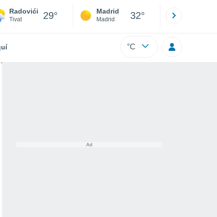
Radovići
Madrid
Barcelona
29°
32°
Tivat
Madrid
Barcelona
°C
uí