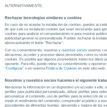
29°
ALTERNATIVAMENTE,
Rechazar tecnologías similares a cookies
UV
8 ¡Muy
En caso de no aceptar la instalación de cookies, puedes acced
Sensación de 33°
FPS
25-50
de que solo se instalarán cookies que sean necesarias para garan
cookies para analizar el comportamiento ni para mostrar publici
publicidad general no personalizada. Puedes rechazar la instala
abono pulsando el botón "Rechazar".
Revista
Un estudio innovador estudia los dispersores
Con su consentimiento, nosotros y
nuestros socios
usamos cooki
semillas ocultos en la regeneración forestal
almacenar, acceder y procesar datos personales como su visita e
cookies. Es posible que algunos proveedores traten tus datos pe
El Tiempo 1 - 7 días
Por horas
Actualidad
Mapa de
oponerte. Para ello, puede retirar su consentimiento u oponerse
"Configurar"
o en nuestra
Política de Cookies
en este sitio web.
Nosotros y nuestros socios hacemos el siguiente trata
Mañana
Domingo
Hoy
Almacenar la información en un dispositivo y/o acceder a ella, 
8 Ago
9 Ago
7 Ago
perfiles para publicidad personalizada, utilizar perfiles para sele
personalizar el contenido, uso de perfiles para la selección de c
medir el rendimiento del contenido, comprender al público a tra
procedentes de diferentes fuentes, desarrollo y mejora de los se
40%
40%