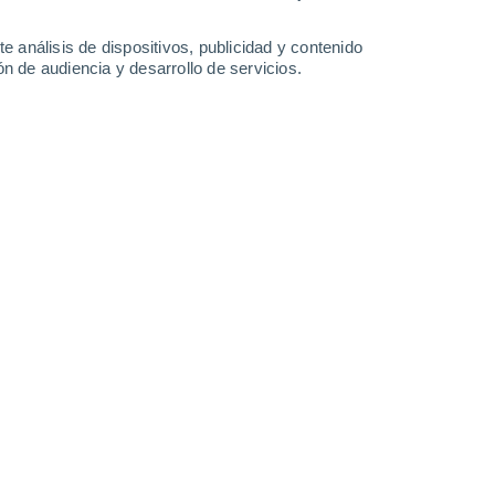
30°
/
26°
30°
/
26°
32°
/
26°
33°
/
26°
e análisis de dispositivos, publicidad y contenido
n de audiencia y desarrollo de servicios.
-
24
km/h
9
-
18
km/h
23
-
37
km/h
24
-
41
km/h
to
Suroeste
8 ¡Muy Alto!
5
-
17 km/h
FPS:
25-50
Suroeste
8 ¡Muy Alto!
7
-
16 km/h
FPS:
25-50
Oeste
7 Alto
5
-
16 km/h
FPS:
15-25
Oeste
6 Alto
7
-
17 km/h
FPS:
15-25