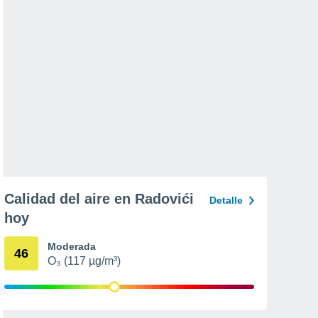
Calidad del aire en Radovići
Detalle
hoy
Moderada
46
O₃ (117 µg/m³)