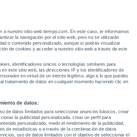
Aviso de nivel naranja
Alerta importante por altas
temperaturas en Radovići hoy
 Alto!
er a nuestro sitio web tiempo.com. En este caso, te informamos
tizar la navegación por el sitio web, pero no se utilizarán
dad o contenido personalizado, aunque sí podrás visualizar
ción de cookies y acceder a nuestro sitio web a través de este
 de
es, identificadores únicos o tecnologías similares para
n este sitio web, las direcciones IP y los identificadores de
rsonales en virtud de un interés legítimo, algo a lo que puedes
 lluvia
Radar de lluvia
Satélites
Modelos
 al tratamiento de datos en cualquier momento haciendo clic en
miento de datos:
Lunes
Martes
Miércoles
Jueves
uso de datos limitados para seleccionar anuncios básicos, crear
10 Ago
11 Ago
12 Ago
13 Ago
ccionar la publicidad personalizada, crear un perfil para
ontenido personalizado, medir el rendimiento de la publicidad,
vés de estadísticas o a través de la combinación de datos
rvicios, uso de datos limitados con el objetivo de seleccionar el