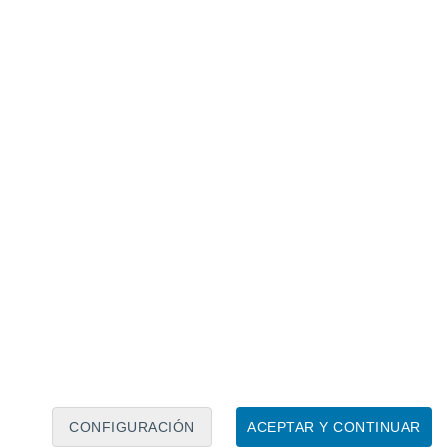
Calendario lunar
Lun
Mar
Mié
Jue
Vie
Sáb
Dom
7
8
9
10
11
12
13
14
15
16
17
18
19
20
CONFIGURACIÓN
ACEPTAR Y CONTINUAR