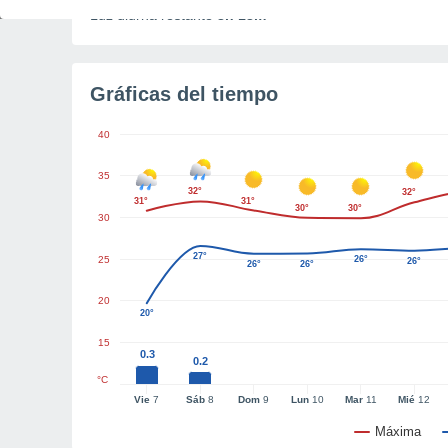
Luz diurna restante
8h 13m
Gráficas del tiempo
40
35
32°
32°
31°
31°
30°
30°
30
27°
25
26°
26°
26°
26°
20
20°
15
0.3
0.2
°C
Vie
7
Sáb
8
Dom
9
Lun
10
Mar
11
Mié
12
Máxima