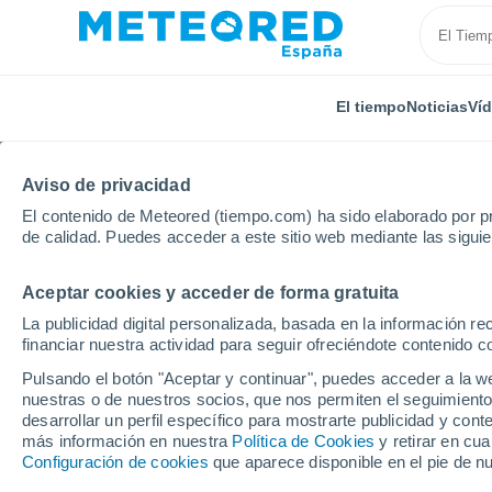
El tiempo
Noticias
Ví
Aviso de privacidad
El contenido de Meteored (tiempo.com) ha sido elaborado por pr
de calidad. Puedes acceder a este sitio web mediante las sigui
Aceptar cookies y acceder de forma gratuita
Inicio
Montenegro
Municipio de Tivat
Radovići
La publicidad digital personalizada, basada en la información r
financiar nuestra actividad para seguir ofreciéndote contenido c
El Tiempo en Radovići
Pulsando el botón "Aceptar y continuar", puedes acceder a la w
nuestras o de nuestros socios, que nos permiten el seguimiento
12:15
Viernes
desarrollar un perfil específico para mostrarte publicidad y co
más información en nuestra
Política de Cookies
y retirar en cu
Configuración de cookies
que aparece disponible en el pie de n
Nubes y claros