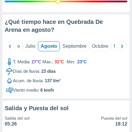
 seleccionar
o.
calización
precisa e
¿Qué tiempo hace en Quebrada De
ión mediante
Arena en
agosto
?
, publicidad
yo
Junio
Julio
Agosto
Septiembre
Octubre
Noviemb
dos,
 publicidad
,
T. Media:
27°C
Max.:
31°C
Min:
23°C
ón de
Días de lluvia:
23
días
 desarrollo
s.
Acum. de lluvia:
137 l/m²
tros 1199
Viento medio:
6 km/h
ios
Salida y Puesta del sol
Salida del sol
Puesta del sol
05:26
18:12