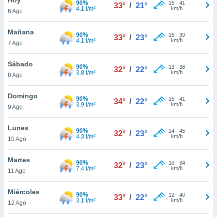
90%
15
-
41
33°
/
21°
4.1 l/m²
km/h
6 Ago
do en
 mismo.
sultar más
Mañana
90%
15
-
39
33°
/
23°
 en nuestra
4.1 l/m²
km/h
7 Ago
 Cookies
y
ualquier
Sábado
90%
13
-
38
32°
/
22°
3.8 l/m²
km/h
8 Ago
ento
 botón
ación de
Domingo
90%
15
-
41
34°
/
22°
kies
3.9 l/m²
km/h
9 Ago
 disponible
e nuestra
Lunes
90%
14
-
45
.
32°
/
23°
4.3 l/m²
km/h
10 Ago
IVAMENTE,
Martes
90%
10
-
34
32°
/
23°
7.4 l/m²
km/h
11 Ago
as
 a cookies
Miércoles
90%
12
-
40
33°
/
22°
3.1 l/m²
km/h
 no aceptar
12 Ago
ón de