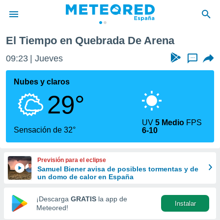
na
El Tiempo en Quebrada De Arena
privacidad
09:23
Jueves
...
o de
tiempo.com)
borado por
Nubes y claros
es para
29°
ue la
 que se
e calidad.
UV
5 Medio
FPS
eder a este
Sensación de 32°
6-10
ediante las
opciones:
Previsión para el eclipse
ookies y
Samuel Biener avisa de posibles tormentas y de
e forma
un domo de calor en España
d digital
¡Descarga
GRATIS
la app de
Instalar
ada, basada
Meteored!
mación