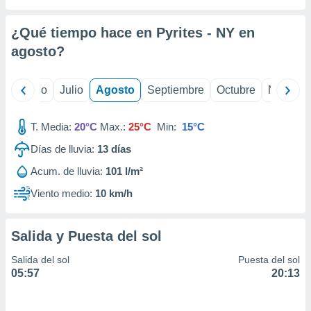
 seleccionar
o.
¿Qué tiempo hace en Pyrites - NY en
calización
precisa e
agosto
?
ión mediante
, publicidad
yo
Junio
Julio
Agosto
Septiembre
Octubre
Noviemb
dos,
T. Media:
20°C
Max.:
25°C
Min:
15°C
 publicidad
,
Días de lluvia:
13
días
ón de
 desarrollo
Acum. de lluvia:
101 l/m²
s.
Viento medio:
10 km/h
tros 1199
ios
Salida y Puesta del sol
Salida del sol
Puesta del sol
05:57
20:13