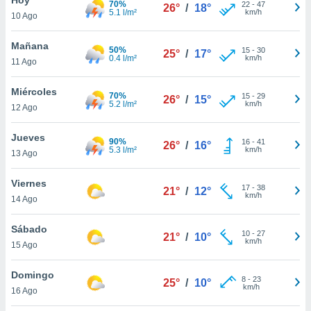
70%
22
-
47
26°
/
18°
5.1 l/m²
km/h
10 Ago
do en
 mismo.
sultar más
Mañana
50%
15
-
30
25°
/
17°
 en nuestra
0.4 l/m²
km/h
11 Ago
 Cookies
y
ualquier
Miércoles
70%
15
-
29
26°
/
15°
5.2 l/m²
km/h
12 Ago
ento
 botón
ación de
Jueves
90%
16
-
41
26°
/
16°
kies
5.3 l/m²
km/h
13 Ago
 disponible
e nuestra
Viernes
17
-
38
.
21°
/
12°
km/h
14 Ago
IVAMENTE,
Sábado
10
-
27
21°
/
10°
km/h
15 Ago
as
 a cookies
Domingo
8
-
23
25°
/
10°
km/h
 no aceptar
16 Ago
ón de