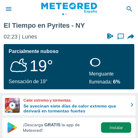
El Tiempo en Pyrites - NY
privacidad
02:23
Lunes
...
o de
tiempo.com)
borado por
Parcialmente nuboso
es para
19°
ue la
 que se
e calidad.
Menguante
eder a este
Sensación de 19°
Iluminada:
6%
ediante las
opciones:
Calor extremo y tormentas
ookies y
Se avecinan siete días de calor extremo que
e forma
derivará en tormentas fuertes
d digital
¡Descarga
GRATIS
la app de
Instalar
ada, basada
Meteored!
mación