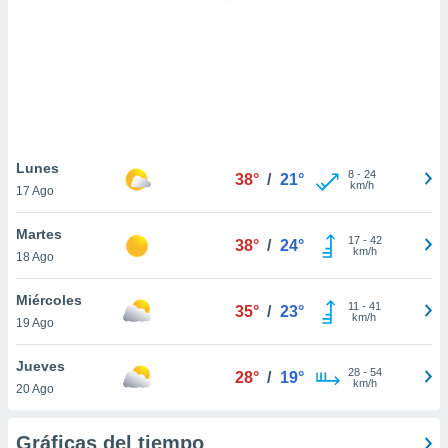
 botón
.
nto,
cios
kies,
ores únicos
Lunes
8
-
24
as similares
38°
/
21°
km/h
17 Ago
nar,
rocesar
Martes
onales como
17
-
42
38°
/
24°
km/h
 este sitio
18 Ago
recciones IP
ficadores de
Miércoles
11
-
41
35°
/
23°
 posible
km/h
19 Ago
s
 traten tus
Jueves
nales en
28
-
54
28°
/
19°
km/h
 interés
20 Ago
go a lo que
nerte. Para
Gráficas del tiempo
retirar su