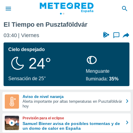
El Tiempo en Pusztaföldvár
privacidad
03:40
Viernes
...
o de
tiempo.com)
borado por
Cielo despejado
es para
24°
ue la
 que se
e calidad.
Menguante
eder a este
Sensación de 25°
Iluminada:
35%
ediante las
opciones:
Aviso de nivel naranja
ookies y
Alerta importante por altas temperaturas en Pusztaföldvár
e forma
hoy
d digital
Previsión para el eclipse
ada, basada
Samuel Biener avisa de posibles tormentas y de
un domo de calor en España
mación