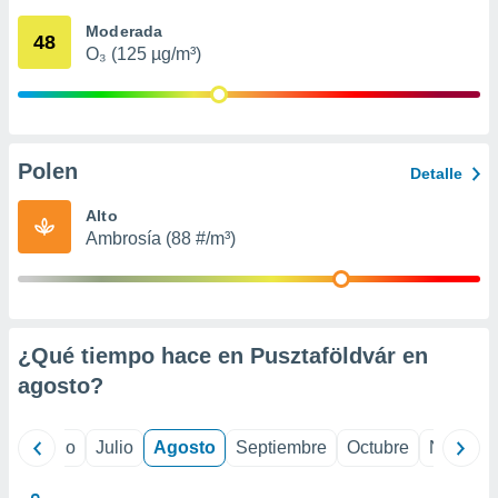
 seleccionar
o.
Moderada
48
O₃ (125 µg/m³)
calización
precisa e
ión mediante
, publicidad
Polen
Detalle
dos,
 publicidad
Alto
,
Ambrosía (88 #/m³)
ón de
 desarrollo
s.
tros 1199
ios
¿Qué tiempo hace en Pusztaföldvár en
agosto
?
yo
Junio
Julio
Agosto
Septiembre
Octubre
Noviemb