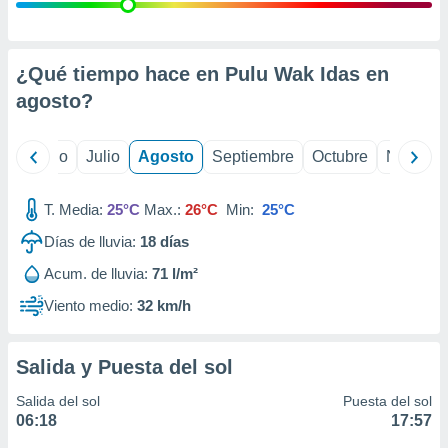
 seleccionar
o.
calización
precisa e
¿Qué tiempo hace en Pulu Wak Idas en
ión mediante
agosto
?
, publicidad
yo
Junio
Julio
Agosto
Septiembre
Octubre
Noviemb
dos,
 publicidad
,
T. Media:
25°C
Max.:
26°C
Min:
25°C
ón de
Días de lluvia:
18
días
 desarrollo
s.
Acum. de lluvia:
71 l/m²
tros 1199
Viento medio:
32 km/h
ios
Salida y Puesta del sol
Salida del sol
Puesta del sol
06:18
17:57