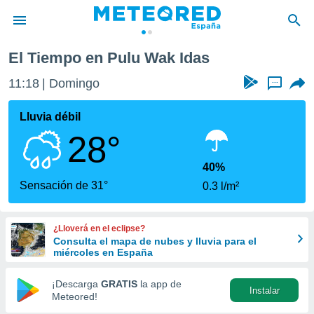
El Tiempo en Pulu Wak Idas
privacidad
11:18
Domingo
...
o de
tiempo.com)
borado por
Lluvia débil
es para
28°
ue la
 que se
e calidad.
40%
eder a este
Sensación de 31°
0.3 l/m²
ediante las
opciones:
¿Lloverá en el eclipse?
ookies y
Consulta el mapa de nubes y lluvia para el
e forma
miércoles en España
d digital
¡Descarga
GRATIS
la app de
Instalar
ada, basada
Meteored!
mación