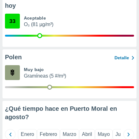
ento u
hoy
 de datos
Aceptable
33
er momento
O₃ (81 µg/m³)
ic en
o en
 Cookies
en
eb.
Polen
Detalle
y
Muy bajo
socios
el
Gramíneas (5 #/m³)
to de
la
 en un
¿Qué tiempo hace en Puerto Moral en
 y/o acceder
agosto
?
 de datos
ara
 anuncios
Enero
Febrero
Marzo
Abril
Mayo
Junio
Ju
ar perfiles