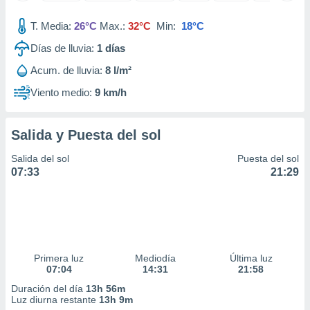
idad
a, utilizar
T. Media:
26°C
Max.:
32°C
Min:
18°C
a
Días de lluvia:
1
días
 la
Acum. de lluvia:
8 l/m²
da, crear un
personalizar
Viento medio:
9 km/h
o, uso de
a la
e contenido
Salida y Puesta del sol
do, medir el
 de la
Salida del sol
Puesta del sol
medir el
07:33
21:29
 del
 comprender
 través de
s o a través
nación de
edentes de
Primera luz
Mediodía
Última luz
fuentes,
07:04
14:31
21:58
y mejora de
os, uso de
Duración del día
13h 56m
ados con el
Luz diurna restante
13h 9m