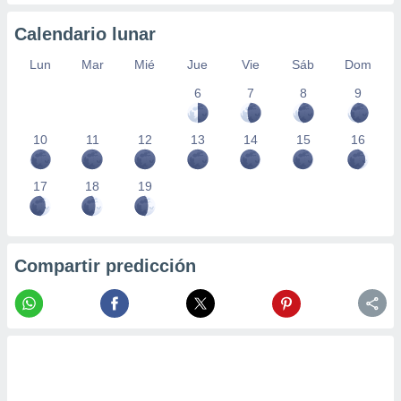
 seleccionar
o.
Calendario lunar
calización
precisa e
Lun
Mar
Mié
Jue
Vie
Sáb
Dom
ión mediante
6
7
8
9
, publicidad
10
11
12
13
14
15
16
dos,
 publicidad
,
17
18
19
ón de
 desarrollo
s.
tros 1199
Compartir predicción
ios