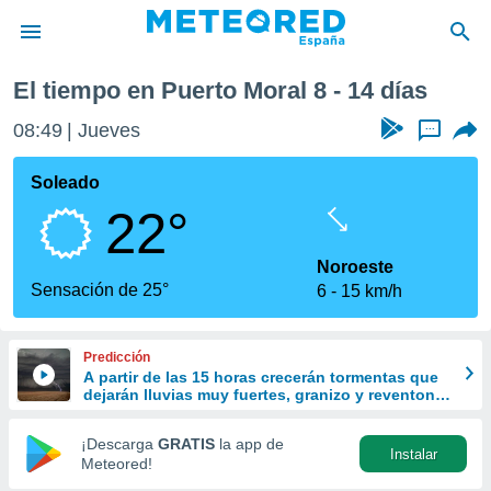
xima semana
El tiempo en Puerto Moral 8 - 14 días
privacidad
08:49
Jueves
...
o de
tiempo.com)
borado por
Soleado
es para
22°
ue la
 que se
e calidad.
Noroeste
eder a este
Sensación de 25°
6
15 km/h
ediante las
opciones:
Predicción
ookies y
A partir de las 15 horas crecerán tormentas que
e forma
dejarán lluvias muy fuertes, granizo y reventones
en el este peninsular
d digital
¡Descarga
GRATIS
la app de
Instalar
ada, basada
Meteored!
mación