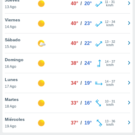
11
-
31
40°
/
20°
km/h
13 Ago
do en
 mismo.
sultar más
Viernes
12
-
34
40°
/
23°
 en nuestra
km/h
14 Ago
 Cookies
y
ualquier
Sábado
13
-
32
40°
/
22°
km/h
15 Ago
ento
 botón
ación de
Domingo
14
-
37
38°
/
24°
kies
km/h
16 Ago
 disponible
e nuestra
Lunes
14
-
37
.
34°
/
19°
km/h
17 Ago
IVAMENTE,
Martes
10
-
31
33°
/
16°
km/h
18 Ago
as
 a cookies
Miércoles
13
-
36
37°
/
19°
km/h
 no aceptar
19 Ago
ón de