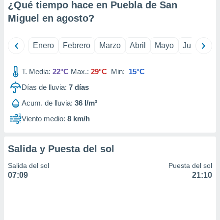
¿Qué tiempo hace en Puebla de San
idad
a, utilizar
Miguel en
agosto
?
a
 la
Enero
Febrero
Marzo
Abril
Mayo
Junio
Ju
da, crear un
personalizar
T. Media:
22°C
Max.:
29°C
Min:
15°C
o, uso de
a la
Días de lluvia:
7
días
e contenido
do, medir el
Acum. de lluvia:
36 l/m²
 de la
medir el
Viento medio:
8 km/h
 del
 comprender
 través de
Salida y Puesta del sol
s o a través
nación de
Salida del sol
Puesta del sol
edentes de
07:09
21:10
fuentes,
y mejora de
os, uso de
ados con el