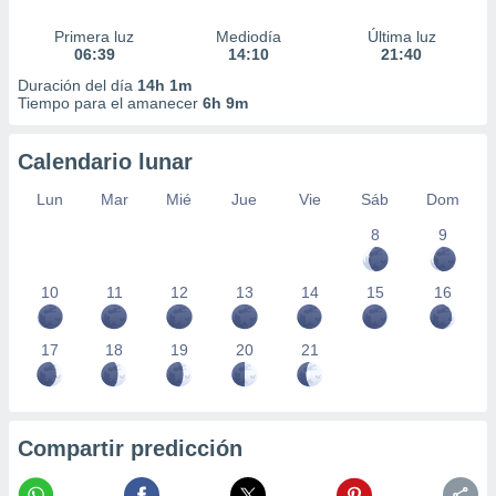
 seleccionar
o.
Primera luz
Mediodía
Última luz
06:39
14:10
21:40
calización
precisa e
Duración del día
14h 1m
ión mediante
Tiempo para el amanecer
6h 9m
, publicidad
Calendario lunar
dos,
Lun
Mar
Mié
Jue
Vie
Sáb
Dom
 publicidad
,
8
9
ón de
 desarrollo
s.
10
11
12
13
14
15
16
tros 1199
ios
17
18
19
20
21
Compartir predicción