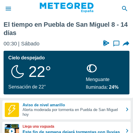
 de San Miguel
Próxima semana
El tiempo en Puebla de San Miguel 8 - 14
privacidad
días
o de
tiempo.com)
00:30
Sábado
...
borado por
es para
Cielo despejado
ue la
 que se
22°
e calidad.
eder a este
Menguante
ediante las
Sensación de 22°
opciones:
Iluminada:
24%
ookies y
e forma
Aviso de nivel amarillo
Alerta moderada por tormenta en Puebla de San Miguel
hoy
d digital
ada, basada
Llega una vaguada
mación
Este fin de semana dejará tormentas con lluvias