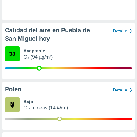
ento u
 de datos
er momento
ic en
Calidad del aire en Puebla de
Detalle
o en
San Miguel hoy
 Cookies
en
Aceptable
eb.
38
O₃ (94 µg/m³)
y
socios
el
to de
Polen
Detalle
la
Bajo
 en un
Gramíneas (14 #/m³)
 y/o acceder
 de datos
ara
 anuncios
ar perfiles