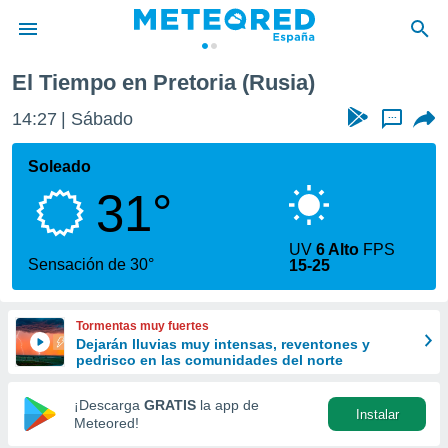
El Tiempo en Pretoria (Rusia)
privacidad
14:27
Sábado
...
o de
tiempo.com)
borado por
Soleado
es para
31°
ue la
 que se
e calidad.
UV
6 Alto
FPS
eder a este
Sensación de 30°
15-25
ediante las
opciones:
Tormentas muy fuertes
ookies y
Dejarán lluvias muy intensas, reventones y
e forma
pedrisco en las comunidades del norte
d digital
¡Descarga
GRATIS
la app de
Instalar
ada, basada
Meteored!
mación