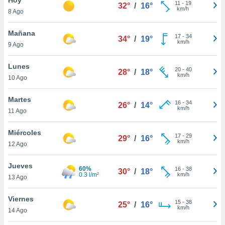
11
-
19
32°
/
16°
km/h
8 Ago
do en
 mismo.
sultar más
Mañana
17
-
34
34°
/
19°
 en nuestra
km/h
9 Ago
 Cookies
y
ualquier
Lunes
20
-
40
28°
/
18°
km/h
10 Ago
ento
 botón
ación de
Martes
16
-
34
26°
/
14°
kies
km/h
11 Ago
 disponible
e nuestra
Miércoles
17
-
29
.
29°
/
16°
km/h
12 Ago
IVAMENTE,
Jueves
60%
16
-
38
30°
/
18°
0.3 l/m²
km/h
13 Ago
as
 a cookies
Viernes
15
-
38
25°
/
16°
km/h
 no aceptar
14 Ago
ón de