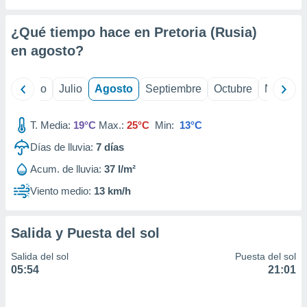
 seleccionar
o.
¿Qué tiempo hace en Pretoria (Rusia)
calización
precisa e
en
agosto
?
ión mediante
, publicidad
yo
Junio
Julio
Agosto
Septiembre
Octubre
Noviemb
dos,
T. Media:
19°C
Max.:
25°C
Min:
13°C
 publicidad
,
Días de lluvia:
7
días
ón de
 desarrollo
Acum. de lluvia:
37 l/m²
s.
Viento medio:
13 km/h
tros 1199
ios
Salida y Puesta del sol
Salida del sol
Puesta del sol
05:54
21:01